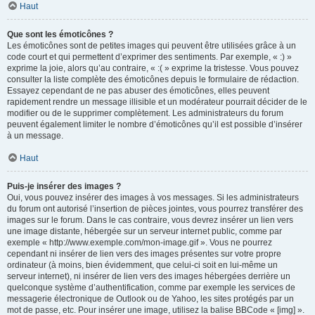
Haut
Que sont les émoticônes ?
Les émoticônes sont de petites images qui peuvent être utilisées grâce à un
code court et qui permettent d’exprimer des sentiments. Par exemple, « :) »
exprime la joie, alors qu’au contraire, « :( » exprime la tristesse. Vous pouvez
consulter la liste complète des émoticônes depuis le formulaire de rédaction.
Essayez cependant de ne pas abuser des émoticônes, elles peuvent
rapidement rendre un message illisible et un modérateur pourrait décider de le
modifier ou de le supprimer complètement. Les administrateurs du forum
peuvent également limiter le nombre d’émoticônes qu’il est possible d’insérer
à un message.
Haut
Puis-je insérer des images ?
Oui, vous pouvez insérer des images à vos messages. Si les administrateurs
du forum ont autorisé l’insertion de pièces jointes, vous pourrez transférer des
images sur le forum. Dans le cas contraire, vous devrez insérer un lien vers
une image distante, hébergée sur un serveur internet public, comme par
exemple « http://www.exemple.com/mon-image.gif ». Vous ne pourrez
cependant ni insérer de lien vers des images présentes sur votre propre
ordinateur (à moins, bien évidemment, que celui-ci soit en lui-même un
serveur internet), ni insérer de lien vers des images hébergées derrière un
quelconque système d’authentification, comme par exemple les services de
messagerie électronique de Outlook ou de Yahoo, les sites protégés par un
mot de passe, etc. Pour insérer une image, utilisez la balise BBCode « [img] ».