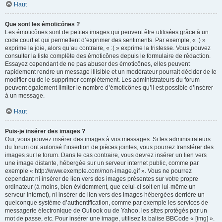
Haut
Que sont les émoticônes ?
Les émoticônes sont de petites images qui peuvent être utilisées grâce à un
code court et qui permettent d’exprimer des sentiments. Par exemple, « :) »
exprime la joie, alors qu’au contraire, « :( » exprime la tristesse. Vous pouvez
consulter la liste complète des émoticônes depuis le formulaire de rédaction.
Essayez cependant de ne pas abuser des émoticônes, elles peuvent
rapidement rendre un message illisible et un modérateur pourrait décider de le
modifier ou de le supprimer complètement. Les administrateurs du forum
peuvent également limiter le nombre d’émoticônes qu’il est possible d’insérer
à un message.
Haut
Puis-je insérer des images ?
Oui, vous pouvez insérer des images à vos messages. Si les administrateurs
du forum ont autorisé l’insertion de pièces jointes, vous pourrez transférer des
images sur le forum. Dans le cas contraire, vous devrez insérer un lien vers
une image distante, hébergée sur un serveur internet public, comme par
exemple « http://www.exemple.com/mon-image.gif ». Vous ne pourrez
cependant ni insérer de lien vers des images présentes sur votre propre
ordinateur (à moins, bien évidemment, que celui-ci soit en lui-même un
serveur internet), ni insérer de lien vers des images hébergées derrière un
quelconque système d’authentification, comme par exemple les services de
messagerie électronique de Outlook ou de Yahoo, les sites protégés par un
mot de passe, etc. Pour insérer une image, utilisez la balise BBCode « [img] ».