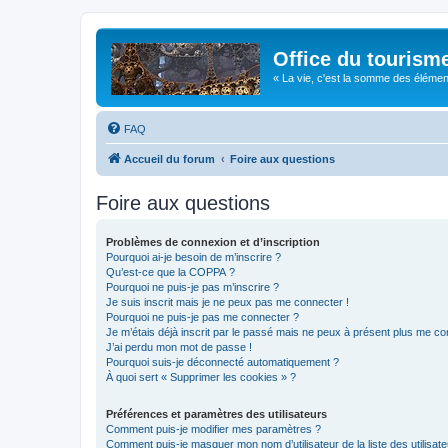
Office du tourism
« La vie, c'est la somme des éléments 
FAQ
Accueil du forum
Foire aux questions
Foire aux questions
Problèmes de connexion et d’inscription
Pourquoi ai-je besoin de m’inscrire ?
Qu’est-ce que la COPPA ?
Pourquoi ne puis-je pas m’inscrire ?
Je suis inscrit mais je ne peux pas me connecter !
Pourquoi ne puis-je pas me connecter ?
Je m’étais déjà inscrit par le passé mais ne peux à présent plus me co
J’ai perdu mon mot de passe !
Pourquoi suis-je déconnecté automatiquement ?
À quoi sert « Supprimer les cookies » ?
Préférences et paramètres des utilisateurs
Comment puis-je modifier mes paramètres ?
Comment puis-je masquer mon nom d’utilisateur de la liste des utilisate