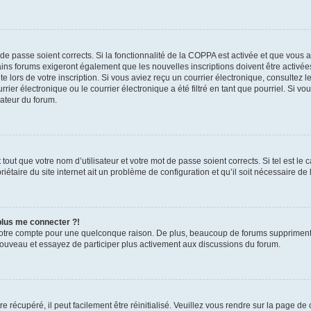
t de passe soient corrects. Si la fonctionnalité de la COPPA est activée et que vous 
ains forums exigeront également que les nouvelles inscriptions doivent être activée
te lors de votre inscription. Si vous aviez reçu un courrier électronique, consultez l
r électronique ou le courrier électronique a été filtré en tant que pourriel. Si vo
rateur du forum.
out que votre nom d’utilisateur et votre mot de passe soient corrects. Si tel est le
iétaire du site internet ait un problème de configuration et qu’il soit nécessaire de l
 plus me connecter ?!
votre compte pour une quelconque raison. De plus, beaucoup de forums suppriment pér
 nouveau et essayez de participer plus activement aux discussions du forum.
 récupéré, il peut facilement être réinitialisé. Veuillez vous rendre sur la page de