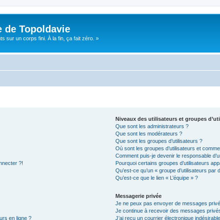
e de Topoldavie
sur un corps fini. À la fin, ça fait zéro. »
Niveaux des utilisateurs et groupes d’uti
Que sont les administrateurs ?
Que sont les modérateurs ?
Que sont les groupes d’utilisateurs ?
Où sont les groupes d’utilisateurs et commen
Comment puis-je devenir le responsable d’un
nnecter ?!
Pourquoi certains groupes d’utilisateurs app
Qu’est-ce qu’un « groupe d’utilisateurs par 
Qu’est-ce que le lien « L’équipe » ?
Messagerie privée
Je ne peux pas envoyer de messages privé
Je continue à recevoir des messages privés 
urs en ligne ?
J’ai reçu un courrier électronique indésirabl