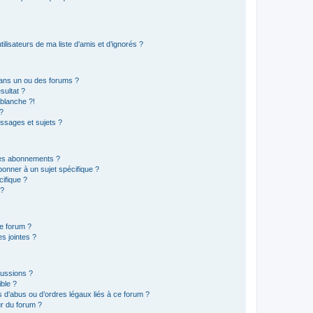
lisateurs de ma liste d’amis et d’ignorés ?
ans un ou des forums ?
sultat ?
blanche ?!
?
ssages et sujets ?
t les abonnements ?
onner à un sujet spécifique ?
ifique ?
 ?
ce forum ?
s jointes ?
cussions ?
ible ?
 d’abus ou d’ordres légaux liés à ce forum ?
r du forum ?