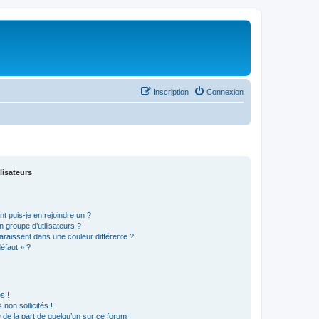
Inscription
Connexion
lisateurs
t puis-je en rejoindre un ?
 groupe d’utilisateurs ?
araissent dans une couleur différente ?
défaut » ?
s !
non sollicités !
e de la part de quelqu’un sur ce forum !