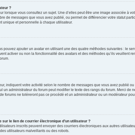
ateur ?
ur lorsque vous consultez un sujet. Une d’elles peut être une image associée à vo
mbre de messages que vous avez publié, ou permet de différencier votre statut parti
 unique et personnelle à chaque utilisateur.
ous pouvez ajouter un avatar en utilisant une des quatre méthodes suivantes : le serv
ent activer ou non la fonctionnalité des avatars et des méthodes qu’ils veuillent ren
forum.
ur, indiquent votre activité selon le nombre de messages que vous avez publié ou id
eul un administrateur du forum peut modifier le texte des rangs du forum. Merci de 
de forums ne toléreront pas ce procédé et un administrateur ou un modérateur pou
ur le lien de courrier électronique d’un utilisateur ?
s utilisateurs inscrits peuvent envoyer des courriers électroniques aux autres utili
es utilisateurs malveillants ou des robots.