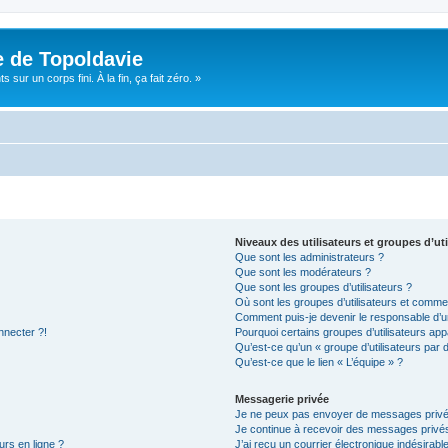
e de Topoldavie
sur un corps fini. À la fin, ça fait zéro. »
Niveaux des utilisateurs et groupes d’uti
Que sont les administrateurs ?
Que sont les modérateurs ?
Que sont les groupes d’utilisateurs ?
Où sont les groupes d’utilisateurs et commen
Comment puis-je devenir le responsable d’un
nnecter ?!
Pourquoi certains groupes d’utilisateurs app
Qu’est-ce qu’un « groupe d’utilisateurs par 
Qu’est-ce que le lien « L’équipe » ?
Messagerie privée
Je ne peux pas envoyer de messages privé
Je continue à recevoir des messages privés 
urs en ligne ?
J’ai reçu un courrier électronique indésirabl