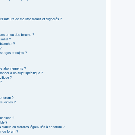
lisateurs de ma liste d’amis et d’ignorés ?
ans un ou des forums ?
sultat ?
blanche ?!
?
ssages et sujets ?
t les abonnements ?
onner à un sujet spécifique ?
ifique ?
 ?
ce forum ?
s jointes ?
cussions ?
ible ?
 d’abus ou d’ordres légaux liés à ce forum ?
r du forum ?