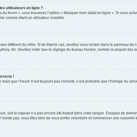
s utilisateurs en ligne ?
s du forum », vous trouverez l’option « Masquer mon statut en ligne ». Si vous activ
é comme étant un utilisateur invisible.
aire différent du vôtre. Si tel était le cas, veuillez vous rendre dans le panneau de co
ey, etc. Veuillez noter que le réglage du fuseau horaire, comme la plupart des autr
orrecte !
 mais que l’heure n’est toujours pas correcte, il est probable que l’horloge du serve
orum, soit le logiciel n’a pas encore été traduit dans votre langue. Essayez de deman
 n’existe pas, vous êtes libre de vous porter volontaire et commencer une nouvelle t