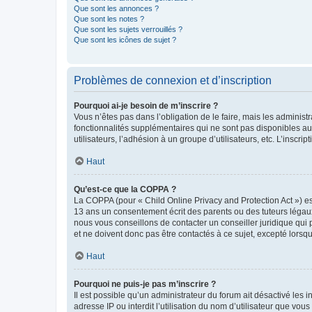
Que sont les annonces ?
Que sont les notes ?
Que sont les sujets verrouillés ?
Que sont les icônes de sujet ?
Problèmes de connexion et d’inscription
Pourquoi ai-je besoin de m’inscrire ?
Vous n’êtes pas dans l’obligation de le faire, mais les adminis
fonctionnalités supplémentaires qui ne sont pas disponibles aux 
utilisateurs, l’adhésion à un groupe d’utilisateurs, etc. L’insc
Haut
Qu’est-ce que la COPPA ?
La COPPA (pour « Child Online Privacy and Protection Act ») es
13 ans un consentement écrit des parents ou des tuteurs légaux
nous vous conseillons de contacter un conseiller juridique qui
et ne doivent donc pas être contactés à ce sujet, excepté lorsq
Haut
Pourquoi ne puis-je pas m’inscrire ?
Il est possible qu’un administrateur du forum ait désactivé les 
adresse IP ou interdit l’utilisation du nom d’utilisateur que vou