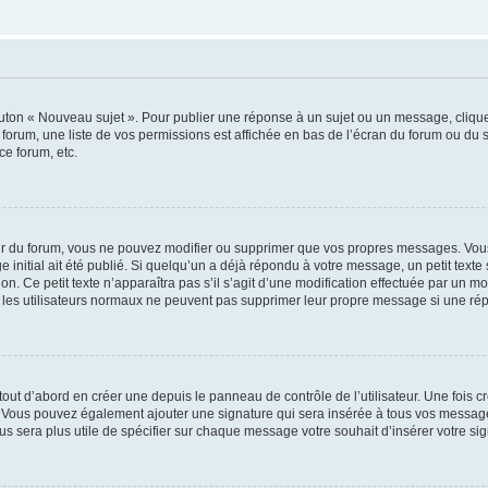
outon « Nouveau sujet ». Pour publier une réponse à un sujet ou un message, cliqu
 forum, une liste de vos permissions est affichée en bas de l’écran du forum ou du
ce forum, etc.
r du forum, vous ne pouvez modifier ou supprimer que vos propres messages. Vou
 initial ait été publié. Si quelqu’un a déjà répondu à votre message, un petit text
ion. Ce petit texte n’apparaîtra pas s’il s’agit d’une modification effectuée par un 
ue les utilisateurs normaux ne peuvent pas supprimer leur propre message si une ré
ut d’abord en créer une depuis le panneau de contrôle de l’utilisateur. Une fois c
ure. Vous pouvez également ajouter une signature qui sera insérée à tous vos mess
 vous sera plus utile de spécifier sur chaque message votre souhait d’insérer votre si