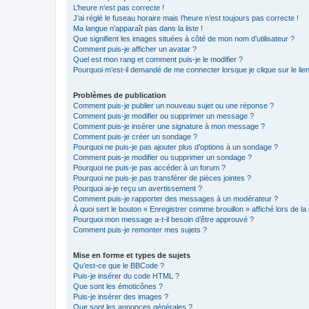
L’heure n’est pas correcte !
J’ai réglé le fuseau horaire mais l’heure n’est toujours pas correcte !
Ma langue n’apparaît pas dans la liste !
Que signifient les images situées à côté de mon nom d’utilisateur ?
Comment puis-je afficher un avatar ?
Quel est mon rang et comment puis-je le modifier ?
Pourquoi m’est-il demandé de me connecter lorsque je clique sur le lien 
Problèmes de publication
Comment puis-je publier un nouveau sujet ou une réponse ?
Comment puis-je modifier ou supprimer un message ?
Comment puis-je insérer une signature à mon message ?
Comment puis-je créer un sondage ?
Pourquoi ne puis-je pas ajouter plus d’options à un sondage ?
Comment puis-je modifier ou supprimer un sondage ?
Pourquoi ne puis-je pas accéder à un forum ?
Pourquoi ne puis-je pas transférer de pièces jointes ?
Pourquoi ai-je reçu un avertissement ?
Comment puis-je rapporter des messages à un modérateur ?
À quoi sert le bouton « Enregistrer comme brouillon » affiché lors de la 
Pourquoi mon message a-t-il besoin d’être approuvé ?
Comment puis-je remonter mes sujets ?
Mise en forme et types de sujets
Qu’est-ce que le BBCode ?
Puis-je insérer du code HTML ?
Que sont les émoticônes ?
Puis-je insérer des images ?
Que sont les annonces générales ?