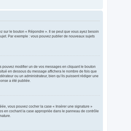
ez sur le bouton « Répondre ». Il se peut que vous ayez besoin
 sujet. Par exemple : vous pouvez publier de nouveaux sujets
s pouvez modifier un de vos messages en cliquant le bouton
e situé en dessous du message affichera le nombre de fois que
modérateur ou un administrateur, bien qu’ils puissent rédiger une
ponse a été publiée.
réée, vous pouvez cocher la case « Insérer une signature »
ages en cochant la case appropriée dans le panneau de contrôle
gnature.