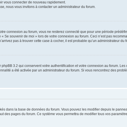
voir vous connecter de nouveau rapidement.
sse, nous vous invitons à contacter un administrateur du forum.
otre connexion au forum, vous ne resterez connecté que pour une période prédéfinie
se « Se souvenir de moi » lors de votre connexion au forum. Ceci n’est pas recomm
’arrivez pas à trouver cette case à cocher, il est probable qu’un administrateur du fo
 phpBB 3.2 qui conservent votre authentification et votre connexion au forum. Les 
tionnalité a été activée par un administrateur du forum. Si vous rencontrez des pro
ockés dans la base de données du forum. Vous pouvez les modifier depuis le panneau 
haut des pages du forum. Ce système vous permettra de modifier tous vos paramètre