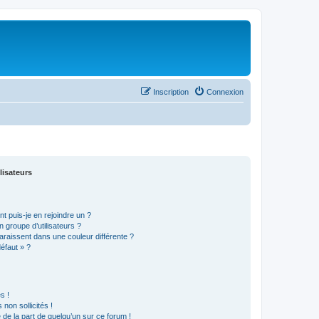
Inscription
Connexion
lisateurs
t puis-je en rejoindre un ?
 groupe d’utilisateurs ?
araissent dans une couleur différente ?
défaut » ?
s !
non sollicités !
e de la part de quelqu’un sur ce forum !