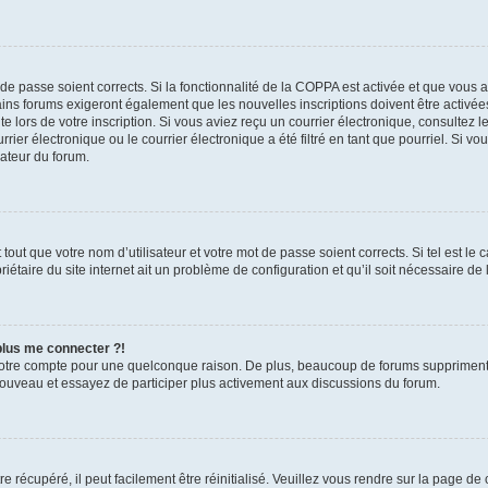
t de passe soient corrects. Si la fonctionnalité de la COPPA est activée et que vous 
ains forums exigeront également que les nouvelles inscriptions doivent être activée
te lors de votre inscription. Si vous aviez reçu un courrier électronique, consultez l
r électronique ou le courrier électronique a été filtré en tant que pourriel. Si vo
rateur du forum.
out que votre nom d’utilisateur et votre mot de passe soient corrects. Si tel est le
iétaire du site internet ait un problème de configuration et qu’il soit nécessaire de l
 plus me connecter ?!
votre compte pour une quelconque raison. De plus, beaucoup de forums suppriment pér
 nouveau et essayez de participer plus activement aux discussions du forum.
 récupéré, il peut facilement être réinitialisé. Veuillez vous rendre sur la page de