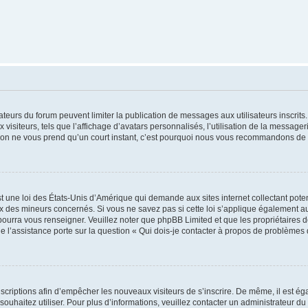
trateurs du forum peuvent limiter la publication de messages aux utilisateurs inscri
visiteurs, tels que l’affichage d’avatars personnalisés, l’utilisation de la messager
ription ne vous prend qu’un court instant, c’est pourquoi nous vous recommandons de l
t une loi des États-Unis d’Amérique qui demande aux sites internet collectant pot
 des mineurs concernés. Si vous ne savez pas si cette loi s’applique également au
 pourra vous renseigner. Veuillez noter que phpBB Limited et que les propriétaires
ue l’assistance porte sur la question « Qui dois-je contacter à propos de problèmes 
inscriptions afin d’empêcher les nouveaux visiteurs de s’inscrire. De même, il est é
s souhaitez utiliser. Pour plus d’informations, veuillez contacter un administrateur du