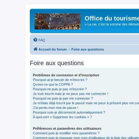
Office du tourism
« La vie, c'est la somme des éléments 
FAQ
Accueil du forum
Foire aux questions
Foire aux questions
Problèmes de connexion et d’inscription
Pourquoi ai-je besoin de m’inscrire ?
Qu’est-ce que la COPPA ?
Pourquoi ne puis-je pas m’inscrire ?
Je suis inscrit mais je ne peux pas me connecter !
Pourquoi ne puis-je pas me connecter ?
Je m’étais déjà inscrit par le passé mais ne peux à présent plus me co
J’ai perdu mon mot de passe !
Pourquoi suis-je déconnecté automatiquement ?
À quoi sert « Supprimer les cookies » ?
Préférences et paramètres des utilisateurs
Comment puis-je modifier mes paramètres ?
Comment puis-je masquer mon nom d’utilisateur de la liste des utilisate