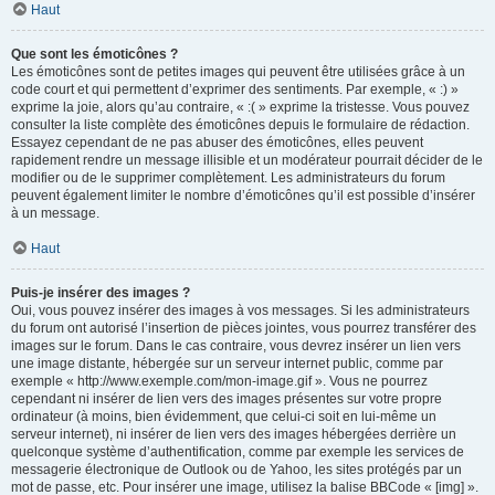
Haut
Que sont les émoticônes ?
Les émoticônes sont de petites images qui peuvent être utilisées grâce à un
code court et qui permettent d’exprimer des sentiments. Par exemple, « :) »
exprime la joie, alors qu’au contraire, « :( » exprime la tristesse. Vous pouvez
consulter la liste complète des émoticônes depuis le formulaire de rédaction.
Essayez cependant de ne pas abuser des émoticônes, elles peuvent
rapidement rendre un message illisible et un modérateur pourrait décider de le
modifier ou de le supprimer complètement. Les administrateurs du forum
peuvent également limiter le nombre d’émoticônes qu’il est possible d’insérer
à un message.
Haut
Puis-je insérer des images ?
Oui, vous pouvez insérer des images à vos messages. Si les administrateurs
du forum ont autorisé l’insertion de pièces jointes, vous pourrez transférer des
images sur le forum. Dans le cas contraire, vous devrez insérer un lien vers
une image distante, hébergée sur un serveur internet public, comme par
exemple « http://www.exemple.com/mon-image.gif ». Vous ne pourrez
cependant ni insérer de lien vers des images présentes sur votre propre
ordinateur (à moins, bien évidemment, que celui-ci soit en lui-même un
serveur internet), ni insérer de lien vers des images hébergées derrière un
quelconque système d’authentification, comme par exemple les services de
messagerie électronique de Outlook ou de Yahoo, les sites protégés par un
mot de passe, etc. Pour insérer une image, utilisez la balise BBCode « [img] ».