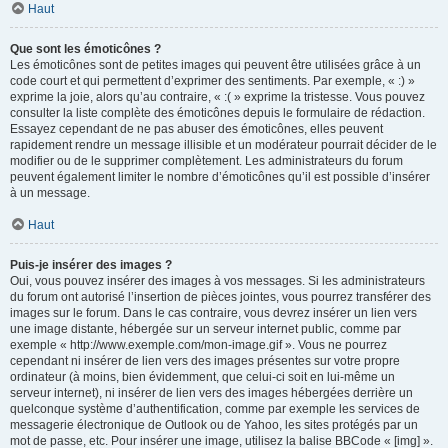
Haut
Que sont les émoticônes ?
Les émoticônes sont de petites images qui peuvent être utilisées grâce à un
code court et qui permettent d’exprimer des sentiments. Par exemple, « :) »
exprime la joie, alors qu’au contraire, « :( » exprime la tristesse. Vous pouvez
consulter la liste complète des émoticônes depuis le formulaire de rédaction.
Essayez cependant de ne pas abuser des émoticônes, elles peuvent
rapidement rendre un message illisible et un modérateur pourrait décider de le
modifier ou de le supprimer complètement. Les administrateurs du forum
peuvent également limiter le nombre d’émoticônes qu’il est possible d’insérer
à un message.
Haut
Puis-je insérer des images ?
Oui, vous pouvez insérer des images à vos messages. Si les administrateurs
du forum ont autorisé l’insertion de pièces jointes, vous pourrez transférer des
images sur le forum. Dans le cas contraire, vous devrez insérer un lien vers
une image distante, hébergée sur un serveur internet public, comme par
exemple « http://www.exemple.com/mon-image.gif ». Vous ne pourrez
cependant ni insérer de lien vers des images présentes sur votre propre
ordinateur (à moins, bien évidemment, que celui-ci soit en lui-même un
serveur internet), ni insérer de lien vers des images hébergées derrière un
quelconque système d’authentification, comme par exemple les services de
messagerie électronique de Outlook ou de Yahoo, les sites protégés par un
mot de passe, etc. Pour insérer une image, utilisez la balise BBCode « [img] ».