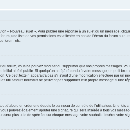
outon « Nouveau sujet ». Pour publier une réponse à un sujet ou un message, cliqu
 forum, une liste de vos permissions est affichée en bas de l’écran du forum ou du
ce forum, etc.
r du forum, vous ne pouvez modifier ou supprimer que vos propres messages. Vou
 initial ait été publié. Si quelqu’un a déjà répondu à votre message, un petit text
ion. Ce petit texte n’apparaîtra pas s’il s’agit d’une modification effectuée par un 
ue les utilisateurs normaux ne peuvent pas supprimer leur propre message si une ré
ut d’abord en créer une depuis le panneau de contrôle de l’utilisateur. Une fois c
ure. Vous pouvez également ajouter une signature qui sera insérée à tous vos mess
 vous sera plus utile de spécifier sur chaque message votre souhait d’insérer votre si