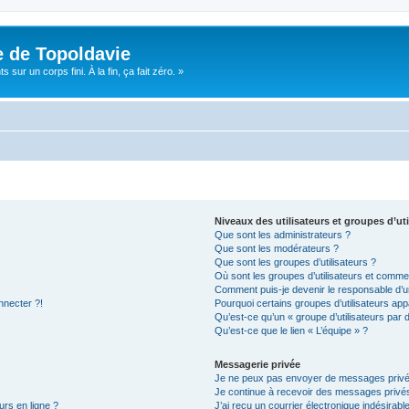
e de Topoldavie
sur un corps fini. À la fin, ça fait zéro. »
Niveaux des utilisateurs et groupes d’uti
Que sont les administrateurs ?
Que sont les modérateurs ?
Que sont les groupes d’utilisateurs ?
Où sont les groupes d’utilisateurs et commen
Comment puis-je devenir le responsable d’un
nnecter ?!
Pourquoi certains groupes d’utilisateurs app
Qu’est-ce qu’un « groupe d’utilisateurs par 
Qu’est-ce que le lien « L’équipe » ?
Messagerie privée
Je ne peux pas envoyer de messages privé
Je continue à recevoir des messages privés 
urs en ligne ?
J’ai reçu un courrier électronique indésirabl