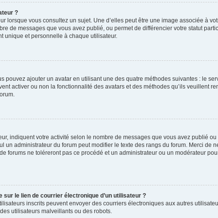
ateur ?
ur lorsque vous consultez un sujet. Une d’elles peut être une image associée à vo
mbre de messages que vous avez publié, ou permet de différencier votre statut parti
 unique et personnelle à chaque utilisateur.
ous pouvez ajouter un avatar en utilisant une des quatre méthodes suivantes : le serv
ent activer ou non la fonctionnalité des avatars et des méthodes qu’ils veuillent ren
forum.
ur, indiquent votre activité selon le nombre de messages que vous avez publié ou id
eul un administrateur du forum peut modifier le texte des rangs du forum. Merci de 
de forums ne toléreront pas ce procédé et un administrateur ou un modérateur pou
ur le lien de courrier électronique d’un utilisateur ?
s utilisateurs inscrits peuvent envoyer des courriers électroniques aux autres utili
es utilisateurs malveillants ou des robots.