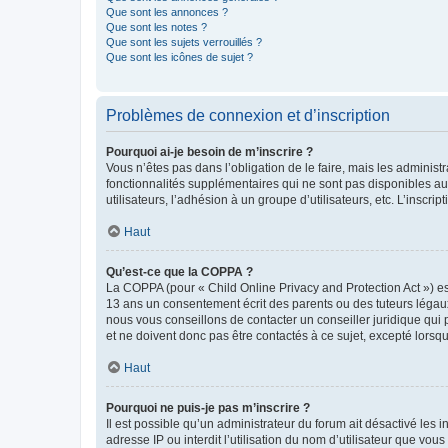
Que sont les annonces ?
Que sont les notes ?
Que sont les sujets verrouillés ?
Que sont les icônes de sujet ?
Problèmes de connexion et d’inscription
Pourquoi ai-je besoin de m’inscrire ?
Vous n’êtes pas dans l’obligation de le faire, mais les adminis
fonctionnalités supplémentaires qui ne sont pas disponibles aux 
utilisateurs, l’adhésion à un groupe d’utilisateurs, etc. L’insc
Haut
Qu’est-ce que la COPPA ?
La COPPA (pour « Child Online Privacy and Protection Act ») es
13 ans un consentement écrit des parents ou des tuteurs légaux
nous vous conseillons de contacter un conseiller juridique qui
et ne doivent donc pas être contactés à ce sujet, excepté lorsq
Haut
Pourquoi ne puis-je pas m’inscrire ?
Il est possible qu’un administrateur du forum ait désactivé les 
adresse IP ou interdit l’utilisation du nom d’utilisateur que vou