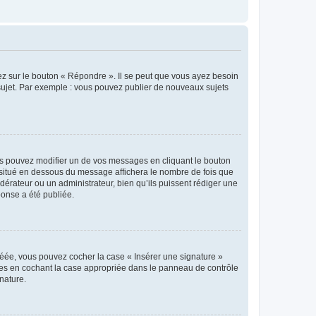
ez sur le bouton « Répondre ». Il se peut que vous ayez besoin
 sujet. Par exemple : vous pouvez publier de nouveaux sujets
s pouvez modifier un de vos messages en cliquant le bouton
e situé en dessous du message affichera le nombre de fois que
modérateur ou un administrateur, bien qu’ils puissent rédiger une
ponse a été publiée.
réée, vous pouvez cocher la case « Insérer une signature »
ages en cochant la case appropriée dans le panneau de contrôle
gnature.