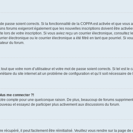
t de passe soient corrects. Si la fonctionnalité de la COPPA est activée et que vous 
ains forums exigeront également que les nouvelles inscriptions doivent être activée
te lors de votre inscription. Si vous aviez reçu un courrier électronique, consultez l
r électronique ou le courrier électronique a été filtré en tant que pourriel. Si vo
rateur du forum.
out que votre nom d’utilisateur et votre mot de passe soient corrects. Si tel est le
iétaire du site internet ait un problème de configuration et qu’il soit nécessaire de l
 plus me connecter ?!
votre compte pour une quelconque raison. De plus, beaucoup de forums suppriment pér
 nouveau et essayez de participer plus activement aux discussions du forum.
 récupéré, il peut facilement être réinitialisé. Veuillez vous rendre sur la page de