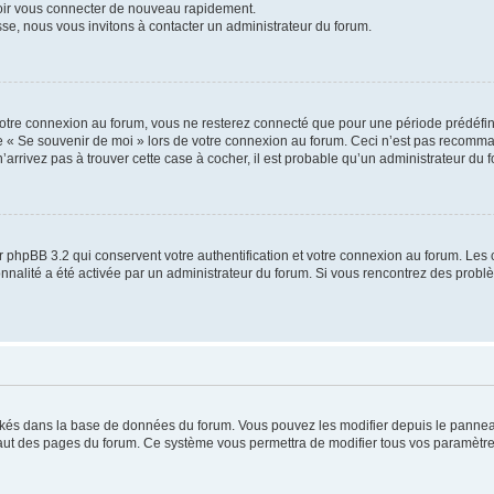
voir vous connecter de nouveau rapidement.
sse, nous vous invitons à contacter un administrateur du forum.
otre connexion au forum, vous ne resterez connecté que pour une période prédéfinie
se « Se souvenir de moi » lors de votre connexion au forum. Ceci n’est pas recomm
’arrivez pas à trouver cette case à cocher, il est probable qu’un administrateur du fo
 phpBB 3.2 qui conservent votre authentification et votre connexion au forum. Les 
tionnalité a été activée par un administrateur du forum. Si vous rencontrez des pro
ockés dans la base de données du forum. Vous pouvez les modifier depuis le panneau 
haut des pages du forum. Ce système vous permettra de modifier tous vos paramètre