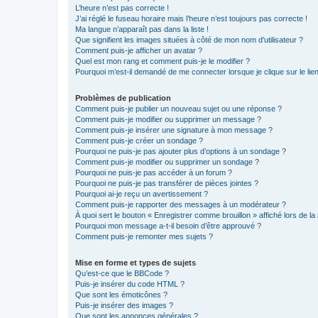
L’heure n’est pas correcte !
J’ai réglé le fuseau horaire mais l’heure n’est toujours pas correcte !
Ma langue n’apparaît pas dans la liste !
Que signifient les images situées à côté de mon nom d’utilisateur ?
Comment puis-je afficher un avatar ?
Quel est mon rang et comment puis-je le modifier ?
Pourquoi m’est-il demandé de me connecter lorsque je clique sur le lien 
Problèmes de publication
Comment puis-je publier un nouveau sujet ou une réponse ?
Comment puis-je modifier ou supprimer un message ?
Comment puis-je insérer une signature à mon message ?
Comment puis-je créer un sondage ?
Pourquoi ne puis-je pas ajouter plus d’options à un sondage ?
Comment puis-je modifier ou supprimer un sondage ?
Pourquoi ne puis-je pas accéder à un forum ?
Pourquoi ne puis-je pas transférer de pièces jointes ?
Pourquoi ai-je reçu un avertissement ?
Comment puis-je rapporter des messages à un modérateur ?
À quoi sert le bouton « Enregistrer comme brouillon » affiché lors de la 
Pourquoi mon message a-t-il besoin d’être approuvé ?
Comment puis-je remonter mes sujets ?
Mise en forme et types de sujets
Qu’est-ce que le BBCode ?
Puis-je insérer du code HTML ?
Que sont les émoticônes ?
Puis-je insérer des images ?
Que sont les annonces générales ?