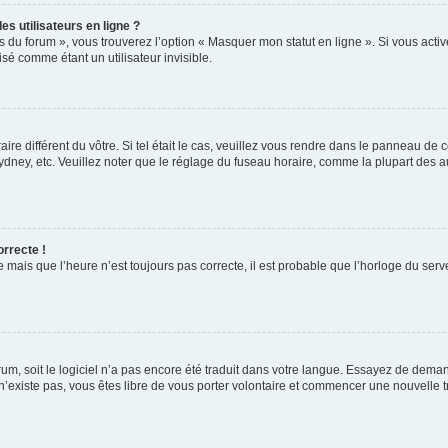
s utilisateurs en ligne ?
s du forum », vous trouverez l’option « Masquer mon statut en ligne ». Si vous activ
é comme étant un utilisateur invisible.
aire différent du vôtre. Si tel était le cas, veuillez vous rendre dans le panneau de co
ey, etc. Veuillez noter que le réglage du fuseau horaire, comme la plupart des autr
orrecte !
 mais que l’heure n’est toujours pas correcte, il est probable que l’horloge du serve
orum, soit le logiciel n’a pas encore été traduit dans votre langue. Essayez de deman
 n’existe pas, vous êtes libre de vous porter volontaire et commencer une nouvelle t