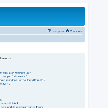
Inscription
Connexion
lisateurs
t puis-je en rejoindre un ?
 groupe d’utilisateurs ?
araissent dans une couleur différente ?
défaut » ?
s !
non sollicités !
e de la part de quelqu’un sur ce forum !