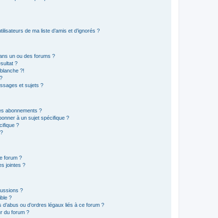
lisateurs de ma liste d’amis et d’ignorés ?
ans un ou des forums ?
sultat ?
blanche ?!
?
ssages et sujets ?
t les abonnements ?
onner à un sujet spécifique ?
ifique ?
 ?
ce forum ?
s jointes ?
cussions ?
ible ?
 d’abus ou d’ordres légaux liés à ce forum ?
r du forum ?