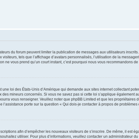
trateurs du forum peuvent limiter la publication de messages aux utilisateurs inscri
visiteurs, tels que l’affichage d’avatars personnalisés, l’utilisation de la messager
ription ne vous prend qu’un court instant, c’est pourquoi nous vous recommandons de l
t une loi des États-Unis d’Amérique qui demande aux sites internet collectant pot
 des mineurs concernés. Si vous ne savez pas si cette loi s’applique également au
 pourra vous renseigner. Veuillez noter que phpBB Limited et que les propriétaires
ue l’assistance porte sur la question « Qui dois-je contacter à propos de problèmes 
inscriptions afin d’empêcher les nouveaux visiteurs de s’inscrire. De même, il est é
s souhaitez utiliser. Pour plus d’informations, veuillez contacter un administrateur du