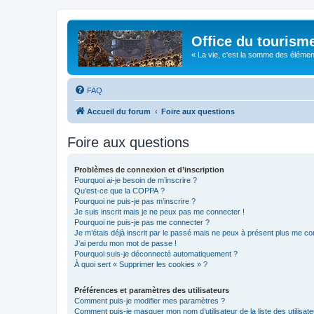
Office du tourism
« La vie, c'est la somme des éléments 
FAQ
Accueil du forum
Foire aux questions
Foire aux questions
Problèmes de connexion et d’inscription
Pourquoi ai-je besoin de m’inscrire ?
Qu’est-ce que la COPPA ?
Pourquoi ne puis-je pas m’inscrire ?
Je suis inscrit mais je ne peux pas me connecter !
Pourquoi ne puis-je pas me connecter ?
Je m’étais déjà inscrit par le passé mais ne peux à présent plus me co
J’ai perdu mon mot de passe !
Pourquoi suis-je déconnecté automatiquement ?
À quoi sert « Supprimer les cookies » ?
Préférences et paramètres des utilisateurs
Comment puis-je modifier mes paramètres ?
Comment puis-je masquer mon nom d’utilisateur de la liste des utilisate