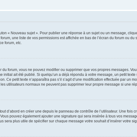
outon « Nouveau sujet ». Pour publier une réponse à un sujet ou un message, cliqu
 forum, une liste de vos permissions est affichée en bas de l’écran du forum ou du
ce forum, etc.
r du forum, vous ne pouvez modifier ou supprimer que vos propres messages. Vou
 initial ait été publié. Si quelqu’un a déjà répondu à votre message, un petit text
ion. Ce petit texte n’apparaîtra pas s’il s’agit d’une modification effectuée par un 
ue les utilisateurs normaux ne peuvent pas supprimer leur propre message si une ré
ut d’abord en créer une depuis le panneau de contrôle de l’utilisateur. Une fois c
ure. Vous pouvez également ajouter une signature qui sera insérée à tous vos mess
 vous sera plus utile de spécifier sur chaque message votre souhait d’insérer votre si