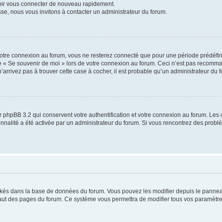
voir vous connecter de nouveau rapidement.
sse, nous vous invitons à contacter un administrateur du forum.
otre connexion au forum, vous ne resterez connecté que pour une période prédéfinie
se « Se souvenir de moi » lors de votre connexion au forum. Ceci n’est pas recomm
’arrivez pas à trouver cette case à cocher, il est probable qu’un administrateur du fo
 phpBB 3.2 qui conservent votre authentification et votre connexion au forum. Les 
tionnalité a été activée par un administrateur du forum. Si vous rencontrez des pro
ockés dans la base de données du forum. Vous pouvez les modifier depuis le panneau 
haut des pages du forum. Ce système vous permettra de modifier tous vos paramètre