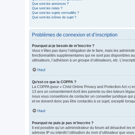
Que sont les annonces ?
Que sont les notes ?
Que sont les sujets verrouillés ?
Que sont les icônes de sujet ?
Problèmes de connexion et d’inscription
Pourquoi ai-je besoin de m’inscrire ?
Vous n’êtes pas dans l’obligation de le faire, mais les adminis
fonctionnalités supplémentaires qui ne sont pas disponibles aux 
utilisateurs, l’adhésion à un groupe d’utilisateurs, etc. L’insc
Haut
Qu’est-ce que la COPPA ?
La COPPA (pour « Child Online Privacy and Protection Act ») es
13 ans un consentement écrit des parents ou des tuteurs légaux
nous vous conseillons de contacter un conseiller juridique qui
et ne doivent donc pas être contactés à ce sujet, excepté lorsq
Haut
Pourquoi ne puis-je pas m’inscrire ?
Il est possible qu’un administrateur du forum ait désactivé les 
adresse IP ou interdit l’utilisation du nom d’utilisateur que vou