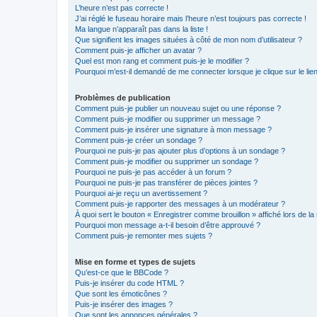
L’heure n’est pas correcte !
J’ai réglé le fuseau horaire mais l’heure n’est toujours pas correcte !
Ma langue n’apparaît pas dans la liste !
Que signifient les images situées à côté de mon nom d’utilisateur ?
Comment puis-je afficher un avatar ?
Quel est mon rang et comment puis-je le modifier ?
Pourquoi m’est-il demandé de me connecter lorsque je clique sur le lien 
Problèmes de publication
Comment puis-je publier un nouveau sujet ou une réponse ?
Comment puis-je modifier ou supprimer un message ?
Comment puis-je insérer une signature à mon message ?
Comment puis-je créer un sondage ?
Pourquoi ne puis-je pas ajouter plus d’options à un sondage ?
Comment puis-je modifier ou supprimer un sondage ?
Pourquoi ne puis-je pas accéder à un forum ?
Pourquoi ne puis-je pas transférer de pièces jointes ?
Pourquoi ai-je reçu un avertissement ?
Comment puis-je rapporter des messages à un modérateur ?
À quoi sert le bouton « Enregistrer comme brouillon » affiché lors de la 
Pourquoi mon message a-t-il besoin d’être approuvé ?
Comment puis-je remonter mes sujets ?
Mise en forme et types de sujets
Qu’est-ce que le BBCode ?
Puis-je insérer du code HTML ?
Que sont les émoticônes ?
Puis-je insérer des images ?
Que sont les annonces générales ?