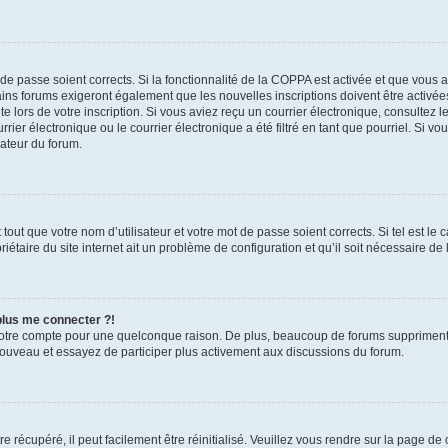
t de passe soient corrects. Si la fonctionnalité de la COPPA est activée et que vous 
ains forums exigeront également que les nouvelles inscriptions doivent être activée
te lors de votre inscription. Si vous aviez reçu un courrier électronique, consultez l
r électronique ou le courrier électronique a été filtré en tant que pourriel. Si vo
rateur du forum.
out que votre nom d’utilisateur et votre mot de passe soient corrects. Si tel est le
iétaire du site internet ait un problème de configuration et qu’il soit nécessaire de l
 plus me connecter ?!
votre compte pour une quelconque raison. De plus, beaucoup de forums suppriment pér
 nouveau et essayez de participer plus activement aux discussions du forum.
 récupéré, il peut facilement être réinitialisé. Veuillez vous rendre sur la page de