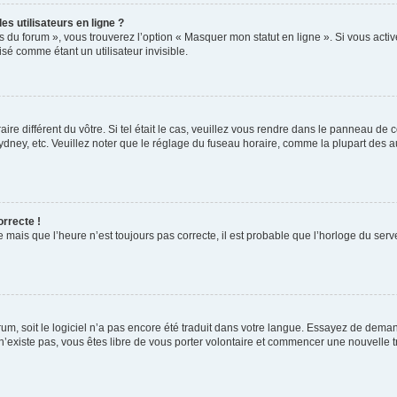
s utilisateurs en ligne ?
s du forum », vous trouverez l’option « Masquer mon statut en ligne ». Si vous activ
é comme étant un utilisateur invisible.
aire différent du vôtre. Si tel était le cas, veuillez vous rendre dans le panneau de co
ey, etc. Veuillez noter que le réglage du fuseau horaire, comme la plupart des autr
orrecte !
 mais que l’heure n’est toujours pas correcte, il est probable que l’horloge du serve
orum, soit le logiciel n’a pas encore été traduit dans votre langue. Essayez de deman
 n’existe pas, vous êtes libre de vous porter volontaire et commencer une nouvelle t