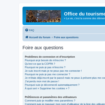
Office du tourism
« La vie, c'est la somme des éléments 
FAQ
Accueil du forum
Foire aux questions
Foire aux questions
Problèmes de connexion et d’inscription
Pourquoi ai-je besoin de m’inscrire ?
Qu’est-ce que la COPPA ?
Pourquoi ne puis-je pas m’inscrire ?
Je suis inscrit mais je ne peux pas me connecter !
Pourquoi ne puis-je pas me connecter ?
Je m’étais déjà inscrit par le passé mais ne peux à présent plus me co
J’ai perdu mon mot de passe !
Pourquoi suis-je déconnecté automatiquement ?
À quoi sert « Supprimer les cookies » ?
Préférences et paramètres des utilisateurs
Comment puis-je modifier mes paramètres ?
Comment puis-je masquer mon nom d’utilisateur de la liste des utilisate