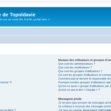
e de Topoldavie
sur un corps fini. À la fin, ça fait zéro. »
Niveaux des utilisateurs et groupes d’uti
Que sont les administrateurs ?
Que sont les modérateurs ?
Que sont les groupes d’utilisateurs ?
Où sont les groupes d’utilisateurs et commen
Comment puis-je devenir le responsable d’un
nnecter ?!
Pourquoi certains groupes d’utilisateurs app
Qu’est-ce qu’un « groupe d’utilisateurs par 
Qu’est-ce que le lien « L’équipe » ?
Messagerie privée
Je ne peux pas envoyer de messages privé
Je continue à recevoir des messages privés 
urs en ligne ?
J’ai reçu un courrier électronique indésirabl