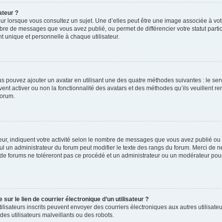
ateur ?
ur lorsque vous consultez un sujet. Une d’elles peut être une image associée à vo
mbre de messages que vous avez publié, ou permet de différencier votre statut parti
 unique et personnelle à chaque utilisateur.
ous pouvez ajouter un avatar en utilisant une des quatre méthodes suivantes : le serv
ent activer ou non la fonctionnalité des avatars et des méthodes qu’ils veuillent ren
forum.
ur, indiquent votre activité selon le nombre de messages que vous avez publié ou id
eul un administrateur du forum peut modifier le texte des rangs du forum. Merci de 
de forums ne toléreront pas ce procédé et un administrateur ou un modérateur pou
ur le lien de courrier électronique d’un utilisateur ?
s utilisateurs inscrits peuvent envoyer des courriers électroniques aux autres utili
es utilisateurs malveillants ou des robots.