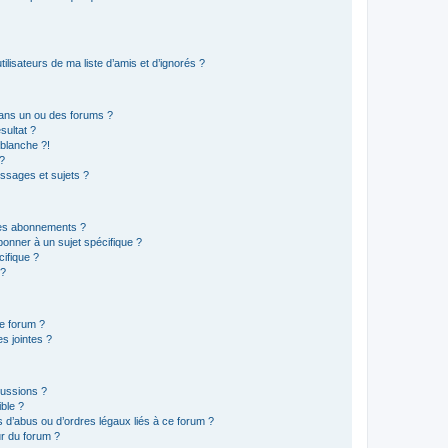
lisateurs de ma liste d’amis et d’ignorés ?
ans un ou des forums ?
sultat ?
blanche ?!
?
ssages et sujets ?
t les abonnements ?
onner à un sujet spécifique ?
ifique ?
 ?
ce forum ?
s jointes ?
cussions ?
ible ?
 d’abus ou d’ordres légaux liés à ce forum ?
r du forum ?