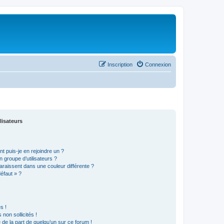
Inscription
Connexion
lisateurs
t puis-je en rejoindre un ?
 groupe d’utilisateurs ?
araissent dans une couleur différente ?
défaut » ?
s !
non sollicités !
e de la part de quelqu’un sur ce forum !