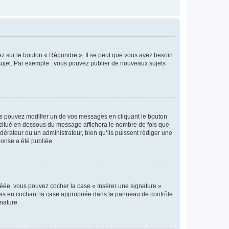
ez sur le bouton « Répondre ». Il se peut que vous ayez besoin
 sujet. Par exemple : vous pouvez publier de nouveaux sujets
s pouvez modifier un de vos messages en cliquant le bouton
e situé en dessous du message affichera le nombre de fois que
modérateur ou un administrateur, bien qu’ils puissent rédiger une
ponse a été publiée.
réée, vous pouvez cocher la case « Insérer une signature »
ages en cochant la case appropriée dans le panneau de contrôle
gnature.