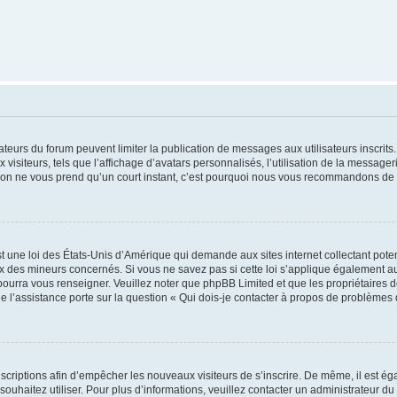
trateurs du forum peuvent limiter la publication de messages aux utilisateurs inscri
visiteurs, tels que l’affichage d’avatars personnalisés, l’utilisation de la messager
ription ne vous prend qu’un court instant, c’est pourquoi nous vous recommandons de l
t une loi des États-Unis d’Amérique qui demande aux sites internet collectant pot
 des mineurs concernés. Si vous ne savez pas si cette loi s’applique également au
 pourra vous renseigner. Veuillez noter que phpBB Limited et que les propriétaires
ue l’assistance porte sur la question « Qui dois-je contacter à propos de problèmes 
inscriptions afin d’empêcher les nouveaux visiteurs de s’inscrire. De même, il est é
s souhaitez utiliser. Pour plus d’informations, veuillez contacter un administrateur du