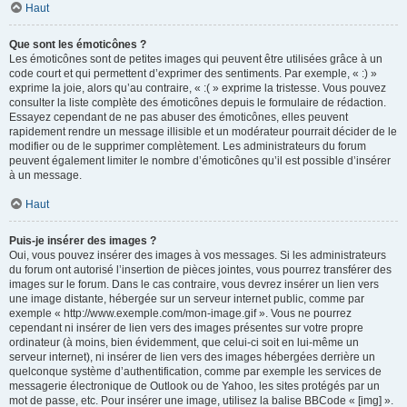
Haut
Que sont les émoticônes ?
Les émoticônes sont de petites images qui peuvent être utilisées grâce à un
code court et qui permettent d’exprimer des sentiments. Par exemple, « :) »
exprime la joie, alors qu’au contraire, « :( » exprime la tristesse. Vous pouvez
consulter la liste complète des émoticônes depuis le formulaire de rédaction.
Essayez cependant de ne pas abuser des émoticônes, elles peuvent
rapidement rendre un message illisible et un modérateur pourrait décider de le
modifier ou de le supprimer complètement. Les administrateurs du forum
peuvent également limiter le nombre d’émoticônes qu’il est possible d’insérer
à un message.
Haut
Puis-je insérer des images ?
Oui, vous pouvez insérer des images à vos messages. Si les administrateurs
du forum ont autorisé l’insertion de pièces jointes, vous pourrez transférer des
images sur le forum. Dans le cas contraire, vous devrez insérer un lien vers
une image distante, hébergée sur un serveur internet public, comme par
exemple « http://www.exemple.com/mon-image.gif ». Vous ne pourrez
cependant ni insérer de lien vers des images présentes sur votre propre
ordinateur (à moins, bien évidemment, que celui-ci soit en lui-même un
serveur internet), ni insérer de lien vers des images hébergées derrière un
quelconque système d’authentification, comme par exemple les services de
messagerie électronique de Outlook ou de Yahoo, les sites protégés par un
mot de passe, etc. Pour insérer une image, utilisez la balise BBCode « [img] ».