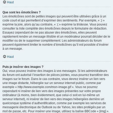
Haut
Que sont les émoticônes ?
Les émoticônes sont de petites images qui peuvent être utilisées grâce à un
code court et qui permettent d’exprimer des sentiments. Par exemple, « :) »
exprime la joie, alors qu’au contraire, « :( » exprime la tristesse. Vous pouvez
consulter la liste complète des émoticônes depuis le formulaire de rédaction.
Essayez cependant de ne pas abuser des émoticônes, elles peuvent
rapidement rendre un message illisible et un modérateur pourrait décider de le
modifier ou de le supprimer complètement. Les administrateurs du forum
peuvent également limiter le nombre d’émoticônes qu’il est possible d’insérer
à un message.
Haut
Puis-je insérer des images ?
Oui, vous pouvez insérer des images à vos messages. Si les administrateurs
du forum ont autorisé l’insertion de pièces jointes, vous pourrez transférer des
images sur le forum. Dans le cas contraire, vous devrez insérer un lien vers
une image distante, hébergée sur un serveur internet public, comme par
exemple « http://www.exemple.com/mon-image.gif ». Vous ne pourrez
cependant ni insérer de lien vers des images présentes sur votre propre
ordinateur (à moins, bien évidemment, que celui-ci soit en lui-même un
serveur internet), ni insérer de lien vers des images hébergées derrière un
quelconque système d’authentification, comme par exemple les services de
messagerie électronique de Outlook ou de Yahoo, les sites protégés par un
mot de passe, etc. Pour insérer une image, utilisez la balise BBCode « [img] ».