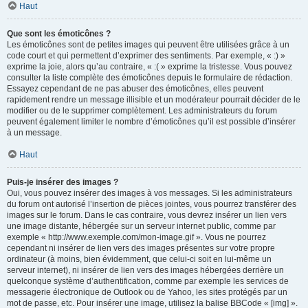
Haut
Que sont les émoticônes ?
Les émoticônes sont de petites images qui peuvent être utilisées grâce à un
code court et qui permettent d’exprimer des sentiments. Par exemple, « :) »
exprime la joie, alors qu’au contraire, « :( » exprime la tristesse. Vous pouvez
consulter la liste complète des émoticônes depuis le formulaire de rédaction.
Essayez cependant de ne pas abuser des émoticônes, elles peuvent
rapidement rendre un message illisible et un modérateur pourrait décider de le
modifier ou de le supprimer complètement. Les administrateurs du forum
peuvent également limiter le nombre d’émoticônes qu’il est possible d’insérer
à un message.
Haut
Puis-je insérer des images ?
Oui, vous pouvez insérer des images à vos messages. Si les administrateurs
du forum ont autorisé l’insertion de pièces jointes, vous pourrez transférer des
images sur le forum. Dans le cas contraire, vous devrez insérer un lien vers
une image distante, hébergée sur un serveur internet public, comme par
exemple « http://www.exemple.com/mon-image.gif ». Vous ne pourrez
cependant ni insérer de lien vers des images présentes sur votre propre
ordinateur (à moins, bien évidemment, que celui-ci soit en lui-même un
serveur internet), ni insérer de lien vers des images hébergées derrière un
quelconque système d’authentification, comme par exemple les services de
messagerie électronique de Outlook ou de Yahoo, les sites protégés par un
mot de passe, etc. Pour insérer une image, utilisez la balise BBCode « [img] ».