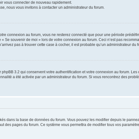
voir vous connecter de nouveau rapidement.
sse, nous vous invitons à contacter un administrateur du forum.
otre connexion au forum, vous ne resterez connecté que pour une période prédéfinie
se « Se souvenir de moi » lors de votre connexion au forum. Ceci n’est pas recomm
’arrivez pas à trouver cette case à cocher, il est probable qu’un administrateur du fo
 phpBB 3.2 qui conservent votre authentification et votre connexion au forum. Les 
tionnalité a été activée par un administrateur du forum. Si vous rencontrez des pro
ockés dans la base de données du forum. Vous pouvez les modifier depuis le panneau 
haut des pages du forum. Ce système vous permettra de modifier tous vos paramètre