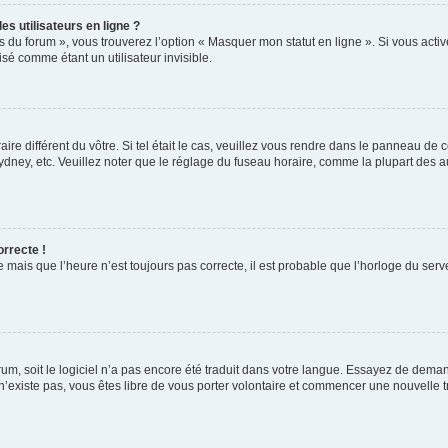
s utilisateurs en ligne ?
s du forum », vous trouverez l’option « Masquer mon statut en ligne ». Si vous activ
é comme étant un utilisateur invisible.
aire différent du vôtre. Si tel était le cas, veuillez vous rendre dans le panneau de co
ey, etc. Veuillez noter que le réglage du fuseau horaire, comme la plupart des autr
orrecte !
 mais que l’heure n’est toujours pas correcte, il est probable que l’horloge du serve
orum, soit le logiciel n’a pas encore été traduit dans votre langue. Essayez de deman
 n’existe pas, vous êtes libre de vous porter volontaire et commencer une nouvelle t