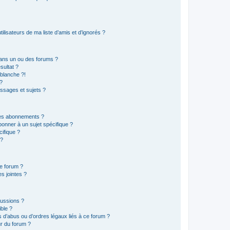
lisateurs de ma liste d’amis et d’ignorés ?
ans un ou des forums ?
sultat ?
blanche ?!
?
ssages et sujets ?
t les abonnements ?
onner à un sujet spécifique ?
ifique ?
 ?
ce forum ?
s jointes ?
cussions ?
ible ?
 d’abus ou d’ordres légaux liés à ce forum ?
r du forum ?