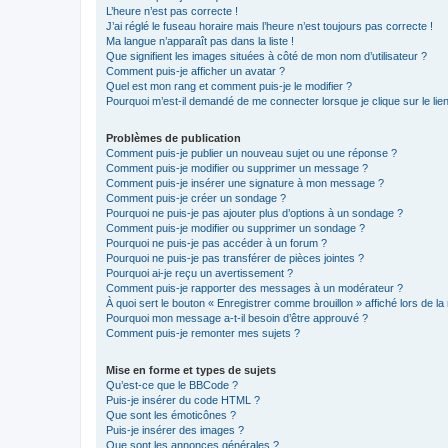
L’heure n’est pas correcte !
J’ai réglé le fuseau horaire mais l’heure n’est toujours pas correcte !
Ma langue n’apparaît pas dans la liste !
Que signifient les images situées à côté de mon nom d’utilisateur ?
Comment puis-je afficher un avatar ?
Quel est mon rang et comment puis-je le modifier ?
Pourquoi m’est-il demandé de me connecter lorsque je clique sur le lien 
Problèmes de publication
Comment puis-je publier un nouveau sujet ou une réponse ?
Comment puis-je modifier ou supprimer un message ?
Comment puis-je insérer une signature à mon message ?
Comment puis-je créer un sondage ?
Pourquoi ne puis-je pas ajouter plus d’options à un sondage ?
Comment puis-je modifier ou supprimer un sondage ?
Pourquoi ne puis-je pas accéder à un forum ?
Pourquoi ne puis-je pas transférer de pièces jointes ?
Pourquoi ai-je reçu un avertissement ?
Comment puis-je rapporter des messages à un modérateur ?
À quoi sert le bouton « Enregistrer comme brouillon » affiché lors de la 
Pourquoi mon message a-t-il besoin d’être approuvé ?
Comment puis-je remonter mes sujets ?
Mise en forme et types de sujets
Qu’est-ce que le BBCode ?
Puis-je insérer du code HTML ?
Que sont les émoticônes ?
Puis-je insérer des images ?
Que sont les annonces générales ?