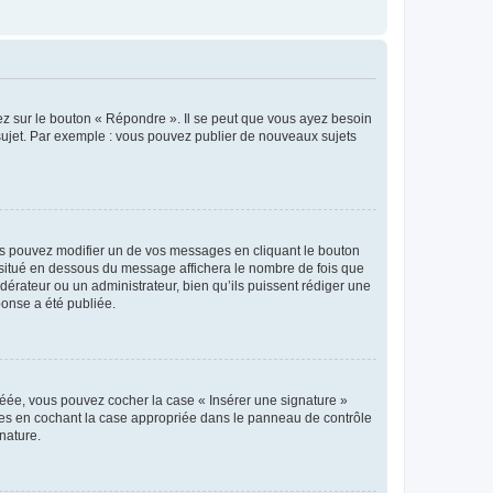
ez sur le bouton « Répondre ». Il se peut que vous ayez besoin
 sujet. Par exemple : vous pouvez publier de nouveaux sujets
s pouvez modifier un de vos messages en cliquant le bouton
e situé en dessous du message affichera le nombre de fois que
modérateur ou un administrateur, bien qu’ils puissent rédiger une
ponse a été publiée.
réée, vous pouvez cocher la case « Insérer une signature »
ages en cochant la case appropriée dans le panneau de contrôle
gnature.