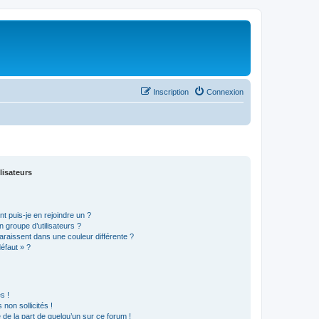
Inscription
Connexion
lisateurs
t puis-je en rejoindre un ?
 groupe d’utilisateurs ?
araissent dans une couleur différente ?
défaut » ?
s !
non sollicités !
e de la part de quelqu’un sur ce forum !