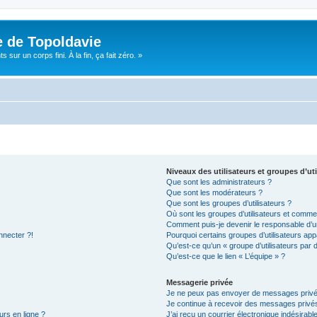
e de Topoldavie
sur un corps fini. À la fin, ça fait zéro. »
Niveaux des utilisateurs et groupes d’uti
Que sont les administrateurs ?
Que sont les modérateurs ?
Que sont les groupes d’utilisateurs ?
Où sont les groupes d’utilisateurs et commen
Comment puis-je devenir le responsable d’un
nnecter ?!
Pourquoi certains groupes d’utilisateurs app
Qu’est-ce qu’un « groupe d’utilisateurs par 
Qu’est-ce que le lien « L’équipe » ?
Messagerie privée
Je ne peux pas envoyer de messages privé
Je continue à recevoir des messages privés 
urs en ligne ?
J’ai reçu un courrier électronique indésirabl