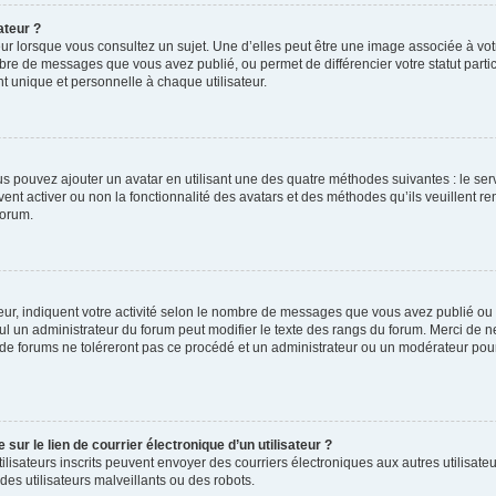
ateur ?
ur lorsque vous consultez un sujet. Une d’elles peut être une image associée à vo
mbre de messages que vous avez publié, ou permet de différencier votre statut parti
 unique et personnelle à chaque utilisateur.
ous pouvez ajouter un avatar en utilisant une des quatre méthodes suivantes : le serv
ent activer ou non la fonctionnalité des avatars et des méthodes qu’ils veuillent ren
forum.
ur, indiquent votre activité selon le nombre de messages que vous avez publié ou id
eul un administrateur du forum peut modifier le texte des rangs du forum. Merci de 
de forums ne toléreront pas ce procédé et un administrateur ou un modérateur pou
ur le lien de courrier électronique d’un utilisateur ?
s utilisateurs inscrits peuvent envoyer des courriers électroniques aux autres utili
es utilisateurs malveillants ou des robots.