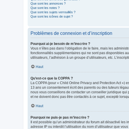
Que sont les annonces ?
Que sont les notes ?
Que sont les sujets verrouillés ?
Que sont les icônes de sujet ?
Problèmes de connexion et d’inscription
Pourquoi ai-je besoin de m’inscrire ?
Vous n’êtes pas dans l’obligation de le faire, mais les adminis
fonctionnalités supplémentaires qui ne sont pas disponibles aux 
utilisateurs, l’adhésion à un groupe d’utilisateurs, etc. L’insc
Haut
Qu’est-ce que la COPPA ?
La COPPA (pour « Child Online Privacy and Protection Act ») es
13 ans un consentement écrit des parents ou des tuteurs légaux
nous vous conseillons de contacter un conseiller juridique qui
et ne doivent donc pas être contactés à ce sujet, excepté lorsq
Haut
Pourquoi ne puis-je pas m’inscrire ?
Il est possible qu’un administrateur du forum ait désactivé les 
adresse IP ou interdit l’utilisation du nom d’utilisateur que vou