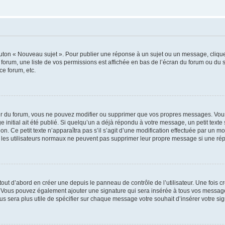
outon « Nouveau sujet ». Pour publier une réponse à un sujet ou un message, cliqu
 forum, une liste de vos permissions est affichée en bas de l’écran du forum ou du
ce forum, etc.
r du forum, vous ne pouvez modifier ou supprimer que vos propres messages. Vou
 initial ait été publié. Si quelqu’un a déjà répondu à votre message, un petit text
ion. Ce petit texte n’apparaîtra pas s’il s’agit d’une modification effectuée par un 
ue les utilisateurs normaux ne peuvent pas supprimer leur propre message si une ré
ut d’abord en créer une depuis le panneau de contrôle de l’utilisateur. Une fois c
ure. Vous pouvez également ajouter une signature qui sera insérée à tous vos mess
 vous sera plus utile de spécifier sur chaque message votre souhait d’insérer votre si