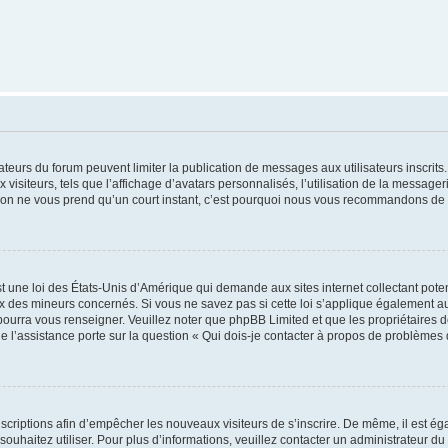
trateurs du forum peuvent limiter la publication de messages aux utilisateurs inscri
visiteurs, tels que l’affichage d’avatars personnalisés, l’utilisation de la messager
ription ne vous prend qu’un court instant, c’est pourquoi nous vous recommandons de l
t une loi des États-Unis d’Amérique qui demande aux sites internet collectant pot
 des mineurs concernés. Si vous ne savez pas si cette loi s’applique également au
 pourra vous renseigner. Veuillez noter que phpBB Limited et que les propriétaires
ue l’assistance porte sur la question « Qui dois-je contacter à propos de problèmes 
inscriptions afin d’empêcher les nouveaux visiteurs de s’inscrire. De même, il est é
s souhaitez utiliser. Pour plus d’informations, veuillez contacter un administrateur du