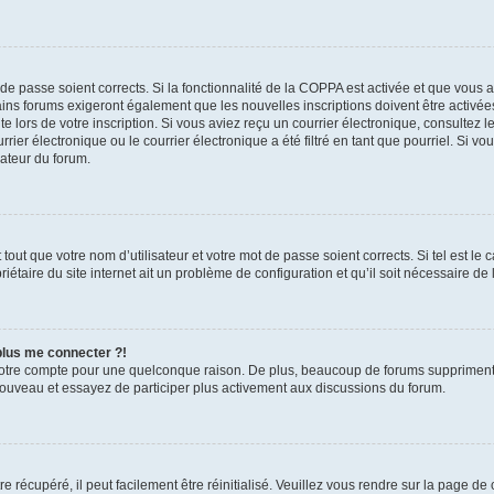
t de passe soient corrects. Si la fonctionnalité de la COPPA est activée et que vous 
ains forums exigeront également que les nouvelles inscriptions doivent être activée
te lors de votre inscription. Si vous aviez reçu un courrier électronique, consultez l
r électronique ou le courrier électronique a été filtré en tant que pourriel. Si vo
rateur du forum.
out que votre nom d’utilisateur et votre mot de passe soient corrects. Si tel est le
iétaire du site internet ait un problème de configuration et qu’il soit nécessaire de l
 plus me connecter ?!
votre compte pour une quelconque raison. De plus, beaucoup de forums suppriment pér
 nouveau et essayez de participer plus activement aux discussions du forum.
 récupéré, il peut facilement être réinitialisé. Veuillez vous rendre sur la page de