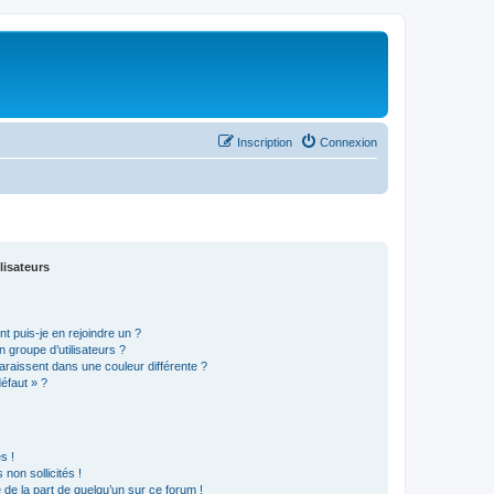
Inscription
Connexion
lisateurs
t puis-je en rejoindre un ?
 groupe d’utilisateurs ?
araissent dans une couleur différente ?
défaut » ?
s !
non sollicités !
e de la part de quelqu’un sur ce forum !