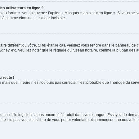
s utilisateurs en ligne ?
s du forum », vous trouverez l’option « Masquer mon statut en ligne ». Si vous activ
é comme étant un utilisateur invisible.
aire différent du vôtre. Si tel était le cas, veuillez vous rendre dans le panneau de co
ey, etc. Veuillez noter que le réglage du fuseau horaire, comme la plupart des autr
orrecte !
 mais que l’heure n’est toujours pas correcte, il est probable que l’horloge du serve
orum, soit le logiciel n’a pas encore été traduit dans votre langue. Essayez de deman
 n’existe pas, vous êtes libre de vous porter volontaire et commencer une nouvelle t