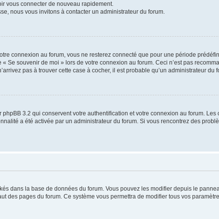
voir vous connecter de nouveau rapidement.
sse, nous vous invitons à contacter un administrateur du forum.
otre connexion au forum, vous ne resterez connecté que pour une période prédéfinie
se « Se souvenir de moi » lors de votre connexion au forum. Ceci n’est pas recomm
’arrivez pas à trouver cette case à cocher, il est probable qu’un administrateur du fo
 phpBB 3.2 qui conservent votre authentification et votre connexion au forum. Les 
tionnalité a été activée par un administrateur du forum. Si vous rencontrez des pro
ockés dans la base de données du forum. Vous pouvez les modifier depuis le panneau 
haut des pages du forum. Ce système vous permettra de modifier tous vos paramètre