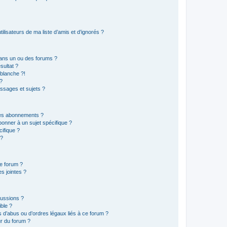
lisateurs de ma liste d’amis et d’ignorés ?
ans un ou des forums ?
sultat ?
blanche ?!
?
ssages et sujets ?
t les abonnements ?
onner à un sujet spécifique ?
ifique ?
 ?
ce forum ?
s jointes ?
cussions ?
ible ?
 d’abus ou d’ordres légaux liés à ce forum ?
r du forum ?