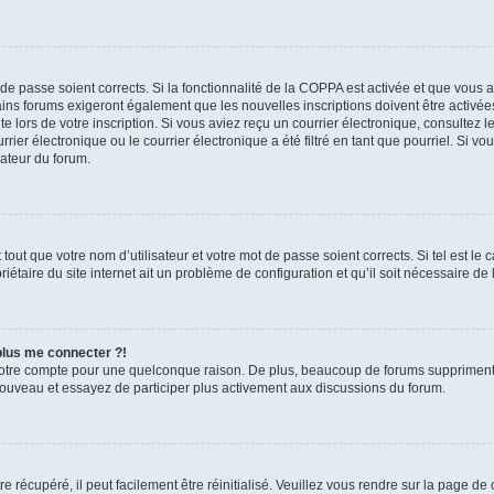
t de passe soient corrects. Si la fonctionnalité de la COPPA est activée et que vous 
ains forums exigeront également que les nouvelles inscriptions doivent être activée
te lors de votre inscription. Si vous aviez reçu un courrier électronique, consultez l
r électronique ou le courrier électronique a été filtré en tant que pourriel. Si vo
rateur du forum.
out que votre nom d’utilisateur et votre mot de passe soient corrects. Si tel est le
iétaire du site internet ait un problème de configuration et qu’il soit nécessaire de l
 plus me connecter ?!
votre compte pour une quelconque raison. De plus, beaucoup de forums suppriment pér
 nouveau et essayez de participer plus activement aux discussions du forum.
 récupéré, il peut facilement être réinitialisé. Veuillez vous rendre sur la page de