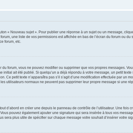
outon « Nouveau sujet ». Pour publier une réponse à un sujet ou un message, cliqu
 forum, une liste de vos permissions est affichée en bas de l’écran du forum ou du
ce forum, etc.
r du forum, vous ne pouvez modifier ou supprimer que vos propres messages. Vou
 initial ait été publié. Si quelqu’un a déjà répondu à votre message, un petit text
ion. Ce petit texte n’apparaîtra pas s’il s’agit d’une modification effectuée par un 
ue les utilisateurs normaux ne peuvent pas supprimer leur propre message si une ré
ut d’abord en créer une depuis le panneau de contrôle de l’utilisateur. Une fois c
ure. Vous pouvez également ajouter une signature qui sera insérée à tous vos mess
 vous sera plus utile de spécifier sur chaque message votre souhait d’insérer votre si