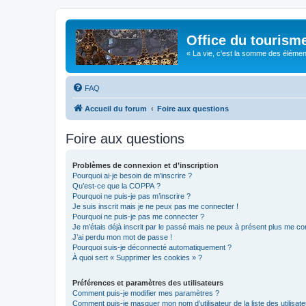
Office du tourism
« La vie, c'est la somme des éléments 
FAQ
Accueil du forum
Foire aux questions
Foire aux questions
Problèmes de connexion et d’inscription
Pourquoi ai-je besoin de m’inscrire ?
Qu’est-ce que la COPPA ?
Pourquoi ne puis-je pas m’inscrire ?
Je suis inscrit mais je ne peux pas me connecter !
Pourquoi ne puis-je pas me connecter ?
Je m’étais déjà inscrit par le passé mais ne peux à présent plus me co
J’ai perdu mon mot de passe !
Pourquoi suis-je déconnecté automatiquement ?
À quoi sert « Supprimer les cookies » ?
Préférences et paramètres des utilisateurs
Comment puis-je modifier mes paramètres ?
Comment puis-je masquer mon nom d’utilisateur de la liste des utilisate