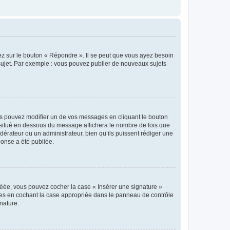
ez sur le bouton « Répondre ». Il se peut que vous ayez besoin
 sujet. Par exemple : vous pouvez publier de nouveaux sujets
s pouvez modifier un de vos messages en cliquant le bouton
e situé en dessous du message affichera le nombre de fois que
modérateur ou un administrateur, bien qu’ils puissent rédiger une
ponse a été publiée.
réée, vous pouvez cocher la case « Insérer une signature »
ages en cochant la case appropriée dans le panneau de contrôle
gnature.