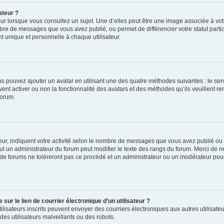
ateur ?
ur lorsque vous consultez un sujet. Une d’elles peut être une image associée à vo
mbre de messages que vous avez publié, ou permet de différencier votre statut parti
 unique et personnelle à chaque utilisateur.
ous pouvez ajouter un avatar en utilisant une des quatre méthodes suivantes : le serv
ent activer ou non la fonctionnalité des avatars et des méthodes qu’ils veuillent ren
forum.
ur, indiquent votre activité selon le nombre de messages que vous avez publié ou id
eul un administrateur du forum peut modifier le texte des rangs du forum. Merci de 
de forums ne toléreront pas ce procédé et un administrateur ou un modérateur pou
ur le lien de courrier électronique d’un utilisateur ?
s utilisateurs inscrits peuvent envoyer des courriers électroniques aux autres utili
es utilisateurs malveillants ou des robots.