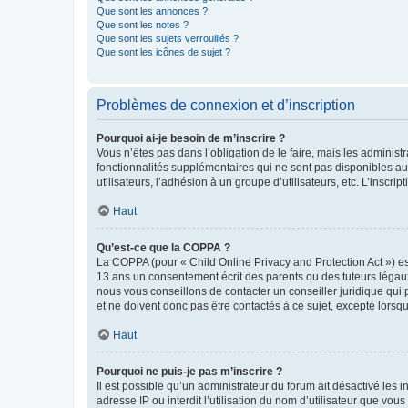
Que sont les annonces ?
Que sont les notes ?
Que sont les sujets verrouillés ?
Que sont les icônes de sujet ?
Problèmes de connexion et d’inscription
Pourquoi ai-je besoin de m’inscrire ?
Vous n’êtes pas dans l’obligation de le faire, mais les adminis
fonctionnalités supplémentaires qui ne sont pas disponibles aux 
utilisateurs, l’adhésion à un groupe d’utilisateurs, etc. L’insc
Haut
Qu’est-ce que la COPPA ?
La COPPA (pour « Child Online Privacy and Protection Act ») es
13 ans un consentement écrit des parents ou des tuteurs légaux
nous vous conseillons de contacter un conseiller juridique qui
et ne doivent donc pas être contactés à ce sujet, excepté lorsq
Haut
Pourquoi ne puis-je pas m’inscrire ?
Il est possible qu’un administrateur du forum ait désactivé les 
adresse IP ou interdit l’utilisation du nom d’utilisateur que vou