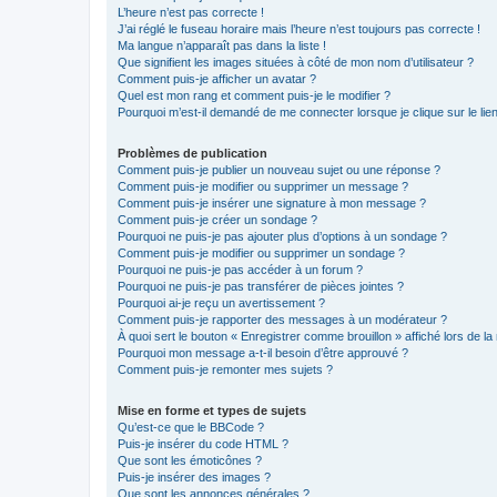
L’heure n’est pas correcte !
J’ai réglé le fuseau horaire mais l’heure n’est toujours pas correcte !
Ma langue n’apparaît pas dans la liste !
Que signifient les images situées à côté de mon nom d’utilisateur ?
Comment puis-je afficher un avatar ?
Quel est mon rang et comment puis-je le modifier ?
Pourquoi m’est-il demandé de me connecter lorsque je clique sur le lien 
Problèmes de publication
Comment puis-je publier un nouveau sujet ou une réponse ?
Comment puis-je modifier ou supprimer un message ?
Comment puis-je insérer une signature à mon message ?
Comment puis-je créer un sondage ?
Pourquoi ne puis-je pas ajouter plus d’options à un sondage ?
Comment puis-je modifier ou supprimer un sondage ?
Pourquoi ne puis-je pas accéder à un forum ?
Pourquoi ne puis-je pas transférer de pièces jointes ?
Pourquoi ai-je reçu un avertissement ?
Comment puis-je rapporter des messages à un modérateur ?
À quoi sert le bouton « Enregistrer comme brouillon » affiché lors de la 
Pourquoi mon message a-t-il besoin d’être approuvé ?
Comment puis-je remonter mes sujets ?
Mise en forme et types de sujets
Qu’est-ce que le BBCode ?
Puis-je insérer du code HTML ?
Que sont les émoticônes ?
Puis-je insérer des images ?
Que sont les annonces générales ?