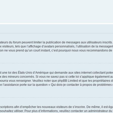
trateurs du forum peuvent limiter la publication de messages aux utilisateurs inscri
visiteurs, tels que l’affichage d’avatars personnalisés, l’utilisation de la messager
ription ne vous prend qu’un court instant, c’est pourquoi nous vous recommandons de l
t une loi des États-Unis d’Amérique qui demande aux sites internet collectant pot
 des mineurs concernés. Si vous ne savez pas si cette loi s’applique également au
 pourra vous renseigner. Veuillez noter que phpBB Limited et que les propriétaires
ue l’assistance porte sur la question « Qui dois-je contacter à propos de problèmes 
inscriptions afin d’empêcher les nouveaux visiteurs de s’inscrire. De même, il est é
s souhaitez utiliser. Pour plus d’informations, veuillez contacter un administrateur du