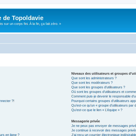
e de Topoldavie
sur un corps fini. À la fin, ça fait zéro. »
Niveaux des utilisateurs et groupes d’uti
Que sont les administrateurs ?
Que sont les modérateurs ?
Que sont les groupes d’utilisateurs ?
Où sont les groupes d’utilisateurs et commen
Comment puis-je devenir le responsable d’un
nnecter ?!
Pourquoi certains groupes d’utilisateurs app
Qu’est-ce qu’un « groupe d’utilisateurs par 
Qu’est-ce que le lien « L’équipe » ?
Messagerie privée
Je ne peux pas envoyer de messages privé
Je continue à recevoir des messages privés 
urs en ligne ?
J’ai reçu un courrier électronique indésirabl