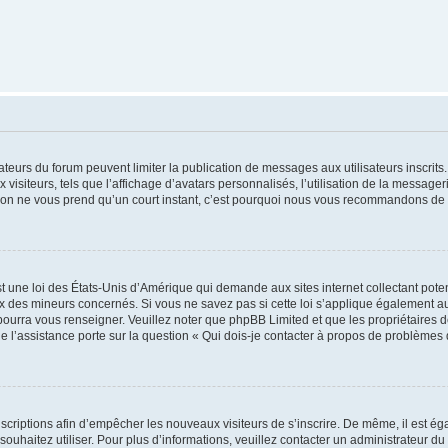
trateurs du forum peuvent limiter la publication de messages aux utilisateurs inscri
visiteurs, tels que l’affichage d’avatars personnalisés, l’utilisation de la messager
ription ne vous prend qu’un court instant, c’est pourquoi nous vous recommandons de l
t une loi des États-Unis d’Amérique qui demande aux sites internet collectant pot
 des mineurs concernés. Si vous ne savez pas si cette loi s’applique également au
 pourra vous renseigner. Veuillez noter que phpBB Limited et que les propriétaires
ue l’assistance porte sur la question « Qui dois-je contacter à propos de problèmes 
inscriptions afin d’empêcher les nouveaux visiteurs de s’inscrire. De même, il est é
s souhaitez utiliser. Pour plus d’informations, veuillez contacter un administrateur du