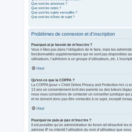
Que sont les annonces ?
Que sont les notes ?
Que sont les sujets verrouillés ?
Que sont les icônes de sujet ?
Problèmes de connexion et d’inscription
Pourquoi ai-je besoin de m’inscrire ?
Vous n’êtes pas dans l’obligation de le faire, mais les adminis
fonctionnalités supplémentaires qui ne sont pas disponibles aux 
utilisateurs, l’adhésion à un groupe d’utilisateurs, etc. L’insc
Haut
Qu’est-ce que la COPPA ?
La COPPA (pour « Child Online Privacy and Protection Act ») es
13 ans un consentement écrit des parents ou des tuteurs légaux
nous vous conseillons de contacter un conseiller juridique qui
et ne doivent donc pas être contactés à ce sujet, excepté lorsq
Haut
Pourquoi ne puis-je pas m’inscrire ?
Il est possible qu’un administrateur du forum ait désactivé les 
adresse IP ou interdit l’utilisation du nom d’utilisateur que vou