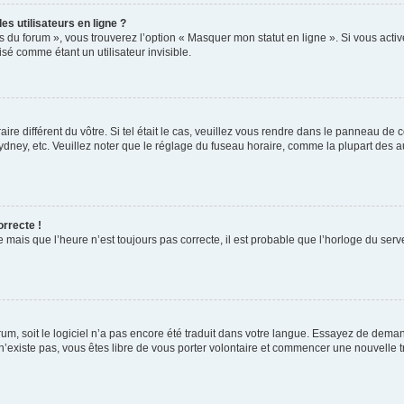
s utilisateurs en ligne ?
s du forum », vous trouverez l’option « Masquer mon statut en ligne ». Si vous activ
é comme étant un utilisateur invisible.
aire différent du vôtre. Si tel était le cas, veuillez vous rendre dans le panneau de co
ey, etc. Veuillez noter que le réglage du fuseau horaire, comme la plupart des autr
orrecte !
 mais que l’heure n’est toujours pas correcte, il est probable que l’horloge du serve
orum, soit le logiciel n’a pas encore été traduit dans votre langue. Essayez de deman
 n’existe pas, vous êtes libre de vous porter volontaire et commencer une nouvelle t