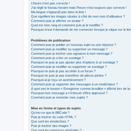
L’heure n’est pas correcte !
J’ai réglé le fuseau horaire mais l’heure n’est toujours pas correcte !
Ma langue n’apparaît pas dans la liste !
Que signifient les images situées à côté de mon nom d’utilisateur ?
Comment puis-je afficher un avatar ?
Quel est mon rang et comment puis-je le modifier ?
Pourquoi m’est-il demandé de me connecter lorsque je clique sur le lien 
Problèmes de publication
Comment puis-je publier un nouveau sujet ou une réponse ?
Comment puis-je modifier ou supprimer un message ?
Comment puis-je insérer une signature à mon message ?
Comment puis-je créer un sondage ?
Pourquoi ne puis-je pas ajouter plus d’options à un sondage ?
Comment puis-je modifier ou supprimer un sondage ?
Pourquoi ne puis-je pas accéder à un forum ?
Pourquoi ne puis-je pas transférer de pièces jointes ?
Pourquoi ai-je reçu un avertissement ?
Comment puis-je rapporter des messages à un modérateur ?
À quoi sert le bouton « Enregistrer comme brouillon » affiché lors de la 
Pourquoi mon message a-t-il besoin d’être approuvé ?
Comment puis-je remonter mes sujets ?
Mise en forme et types de sujets
Qu’est-ce que le BBCode ?
Puis-je insérer du code HTML ?
Que sont les émoticônes ?
Puis-je insérer des images ?
Que sont les annonces générales ?