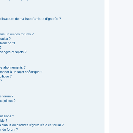
lisateurs de ma liste d’amis et d’ignorés ?
ans un ou des forums ?
sultat ?
blanche ?!
?
ssages et sujets ?
t les abonnements ?
onner à un sujet spécifique ?
ifique ?
 ?
ce forum ?
s jointes ?
cussions ?
ible ?
 d’abus ou d’ordres légaux liés à ce forum ?
r du forum ?