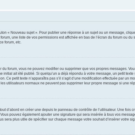
outon « Nouveau sujet ». Pour publier une réponse à un sujet ou un message, cliqu
 forum, une liste de vos permissions est affichée en bas de l’écran du forum ou du
ce forum, etc.
r du forum, vous ne pouvez modifier ou supprimer que vos propres messages. Vou
 initial ait été publié. Si quelqu’un a déjà répondu à votre message, un petit text
ion. Ce petit texte n’apparaîtra pas s’il s’agit d’une modification effectuée par un 
ue les utilisateurs normaux ne peuvent pas supprimer leur propre message si une ré
ut d’abord en créer une depuis le panneau de contrôle de l’utilisateur. Une fois c
ure. Vous pouvez également ajouter une signature qui sera insérée à tous vos mess
 vous sera plus utile de spécifier sur chaque message votre souhait d’insérer votre si