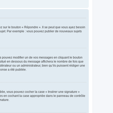
ez sur le bouton « Répondre ». Il se peut que vous ayez besoin
 sujet. Par exemple : vous pouvez publier de nouveaux sujets
s pouvez modifier un de vos messages en cliquant le bouton
e situé en dessous du message affichera le nombre de fois que
modérateur ou un administrateur, bien qu’ils puissent rédiger une
ponse a été publiée.
réée, vous pouvez cocher la case « Insérer une signature »
ages en cochant la case appropriée dans le panneau de contrôle
gnature.