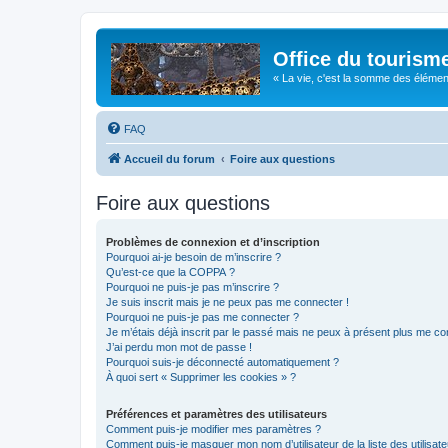
Office du tourism
« La vie, c'est la somme des éléments 
FAQ
Accueil du forum
Foire aux questions
Foire aux questions
Problèmes de connexion et d’inscription
Pourquoi ai-je besoin de m’inscrire ?
Qu’est-ce que la COPPA ?
Pourquoi ne puis-je pas m’inscrire ?
Je suis inscrit mais je ne peux pas me connecter !
Pourquoi ne puis-je pas me connecter ?
Je m’étais déjà inscrit par le passé mais ne peux à présent plus me co
J’ai perdu mon mot de passe !
Pourquoi suis-je déconnecté automatiquement ?
À quoi sert « Supprimer les cookies » ?
Préférences et paramètres des utilisateurs
Comment puis-je modifier mes paramètres ?
Comment puis-je masquer mon nom d’utilisateur de la liste des utilisate