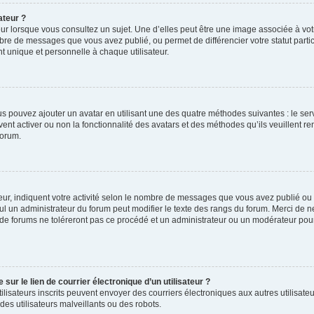
ateur ?
ur lorsque vous consultez un sujet. Une d’elles peut être une image associée à vo
mbre de messages que vous avez publié, ou permet de différencier votre statut parti
 unique et personnelle à chaque utilisateur.
ous pouvez ajouter un avatar en utilisant une des quatre méthodes suivantes : le serv
ent activer ou non la fonctionnalité des avatars et des méthodes qu’ils veuillent ren
forum.
ur, indiquent votre activité selon le nombre de messages que vous avez publié ou id
eul un administrateur du forum peut modifier le texte des rangs du forum. Merci de 
de forums ne toléreront pas ce procédé et un administrateur ou un modérateur pou
ur le lien de courrier électronique d’un utilisateur ?
s utilisateurs inscrits peuvent envoyer des courriers électroniques aux autres utili
es utilisateurs malveillants ou des robots.