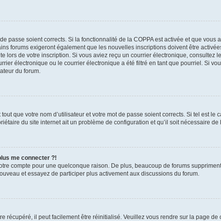
t de passe soient corrects. Si la fonctionnalité de la COPPA est activée et que vous 
ains forums exigeront également que les nouvelles inscriptions doivent être activée
te lors de votre inscription. Si vous aviez reçu un courrier électronique, consultez l
r électronique ou le courrier électronique a été filtré en tant que pourriel. Si vo
rateur du forum.
out que votre nom d’utilisateur et votre mot de passe soient corrects. Si tel est le
iétaire du site internet ait un problème de configuration et qu’il soit nécessaire de l
 plus me connecter ?!
votre compte pour une quelconque raison. De plus, beaucoup de forums suppriment pér
 nouveau et essayez de participer plus activement aux discussions du forum.
 récupéré, il peut facilement être réinitialisé. Veuillez vous rendre sur la page de