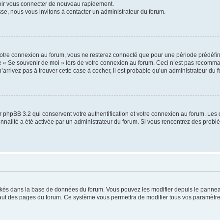
voir vous connecter de nouveau rapidement.
sse, nous vous invitons à contacter un administrateur du forum.
otre connexion au forum, vous ne resterez connecté que pour une période prédéfinie
se « Se souvenir de moi » lors de votre connexion au forum. Ceci n’est pas recomm
’arrivez pas à trouver cette case à cocher, il est probable qu’un administrateur du fo
 phpBB 3.2 qui conservent votre authentification et votre connexion au forum. Les 
tionnalité a été activée par un administrateur du forum. Si vous rencontrez des pro
ockés dans la base de données du forum. Vous pouvez les modifier depuis le panneau 
haut des pages du forum. Ce système vous permettra de modifier tous vos paramètre