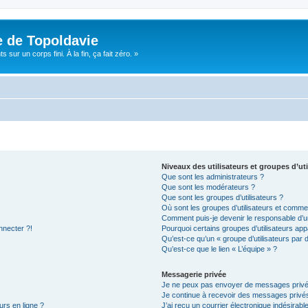
e de Topoldavie
sur un corps fini. À la fin, ça fait zéro. »
Niveaux des utilisateurs et groupes d’uti
Que sont les administrateurs ?
Que sont les modérateurs ?
Que sont les groupes d’utilisateurs ?
Où sont les groupes d’utilisateurs et commen
Comment puis-je devenir le responsable d’un
nnecter ?!
Pourquoi certains groupes d’utilisateurs app
Qu’est-ce qu’un « groupe d’utilisateurs par 
Qu’est-ce que le lien « L’équipe » ?
Messagerie privée
Je ne peux pas envoyer de messages privé
Je continue à recevoir des messages privés 
urs en ligne ?
J’ai reçu un courrier électronique indésirabl