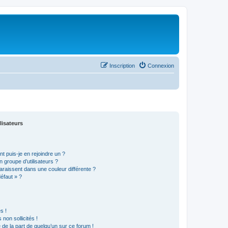
Inscription
Connexion
lisateurs
t puis-je en rejoindre un ?
 groupe d’utilisateurs ?
araissent dans une couleur différente ?
défaut » ?
s !
non sollicités !
e de la part de quelqu’un sur ce forum !