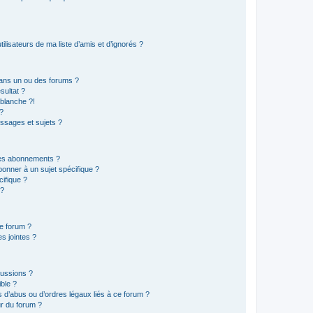
lisateurs de ma liste d’amis et d’ignorés ?
ans un ou des forums ?
sultat ?
blanche ?!
?
ssages et sujets ?
t les abonnements ?
onner à un sujet spécifique ?
ifique ?
 ?
ce forum ?
s jointes ?
cussions ?
ible ?
 d’abus ou d’ordres légaux liés à ce forum ?
r du forum ?