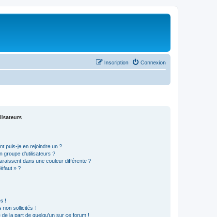
Inscription
Connexion
lisateurs
t puis-je en rejoindre un ?
 groupe d’utilisateurs ?
araissent dans une couleur différente ?
défaut » ?
s !
non sollicités !
e de la part de quelqu’un sur ce forum !