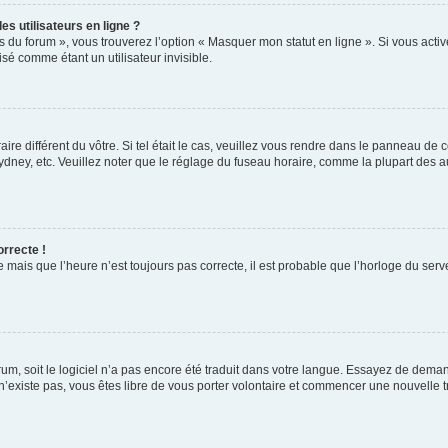
s utilisateurs en ligne ?
s du forum », vous trouverez l’option « Masquer mon statut en ligne ». Si vous activ
é comme étant un utilisateur invisible.
aire différent du vôtre. Si tel était le cas, veuillez vous rendre dans le panneau de co
ey, etc. Veuillez noter que le réglage du fuseau horaire, comme la plupart des autr
orrecte !
 mais que l’heure n’est toujours pas correcte, il est probable que l’horloge du serve
orum, soit le logiciel n’a pas encore été traduit dans votre langue. Essayez de deman
 n’existe pas, vous êtes libre de vous porter volontaire et commencer une nouvelle t