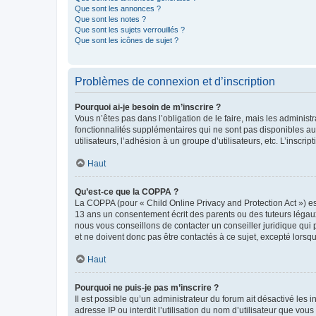
Que sont les annonces ?
Que sont les notes ?
Que sont les sujets verrouillés ?
Que sont les icônes de sujet ?
Problèmes de connexion et d’inscription
Pourquoi ai-je besoin de m’inscrire ?
Vous n’êtes pas dans l’obligation de le faire, mais les adminis
fonctionnalités supplémentaires qui ne sont pas disponibles aux 
utilisateurs, l’adhésion à un groupe d’utilisateurs, etc. L’insc
Haut
Qu’est-ce que la COPPA ?
La COPPA (pour « Child Online Privacy and Protection Act ») es
13 ans un consentement écrit des parents ou des tuteurs légaux
nous vous conseillons de contacter un conseiller juridique qui
et ne doivent donc pas être contactés à ce sujet, excepté lorsq
Haut
Pourquoi ne puis-je pas m’inscrire ?
Il est possible qu’un administrateur du forum ait désactivé les 
adresse IP ou interdit l’utilisation du nom d’utilisateur que vou