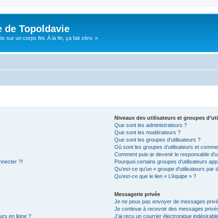
e de Topoldavie
sur un corps fini. À la fin, ça fait zéro. »
Niveaux des utilisateurs et groupes d’uti
Que sont les administrateurs ?
Que sont les modérateurs ?
Que sont les groupes d’utilisateurs ?
Où sont les groupes d’utilisateurs et commen
Comment puis-je devenir le responsable d’un
nnecter ?!
Pourquoi certains groupes d’utilisateurs app
Qu’est-ce qu’un « groupe d’utilisateurs par 
Qu’est-ce que le lien « L’équipe » ?
Messagerie privée
Je ne peux pas envoyer de messages privé
Je continue à recevoir des messages privés 
urs en ligne ?
J’ai reçu un courrier électronique indésirabl