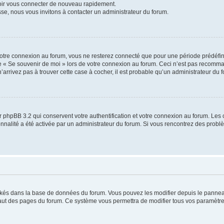
voir vous connecter de nouveau rapidement.
sse, nous vous invitons à contacter un administrateur du forum.
otre connexion au forum, vous ne resterez connecté que pour une période prédéfinie
se « Se souvenir de moi » lors de votre connexion au forum. Ceci n’est pas recomm
’arrivez pas à trouver cette case à cocher, il est probable qu’un administrateur du fo
 phpBB 3.2 qui conservent votre authentification et votre connexion au forum. Les 
tionnalité a été activée par un administrateur du forum. Si vous rencontrez des pro
ockés dans la base de données du forum. Vous pouvez les modifier depuis le panneau 
haut des pages du forum. Ce système vous permettra de modifier tous vos paramètre