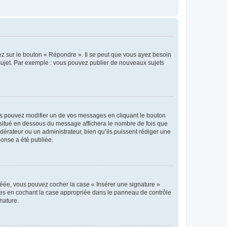
ez sur le bouton « Répondre ». Il se peut que vous ayez besoin
 sujet. Par exemple : vous pouvez publier de nouveaux sujets
s pouvez modifier un de vos messages en cliquant le bouton
e situé en dessous du message affichera le nombre de fois que
modérateur ou un administrateur, bien qu’ils puissent rédiger une
ponse a été publiée.
réée, vous pouvez cocher la case « Insérer une signature »
ages en cochant la case appropriée dans le panneau de contrôle
gnature.