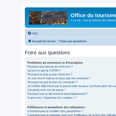
Office du tourism
« La vie, c'est la somme des éléments 
FAQ
Accueil du forum
Foire aux questions
Foire aux questions
Problèmes de connexion et d’inscription
Pourquoi ai-je besoin de m’inscrire ?
Qu’est-ce que la COPPA ?
Pourquoi ne puis-je pas m’inscrire ?
Je suis inscrit mais je ne peux pas me connecter !
Pourquoi ne puis-je pas me connecter ?
Je m’étais déjà inscrit par le passé mais ne peux à présent plus me co
J’ai perdu mon mot de passe !
Pourquoi suis-je déconnecté automatiquement ?
À quoi sert « Supprimer les cookies » ?
Préférences et paramètres des utilisateurs
Comment puis-je modifier mes paramètres ?
Comment puis-je masquer mon nom d’utilisateur de la liste des utilisate