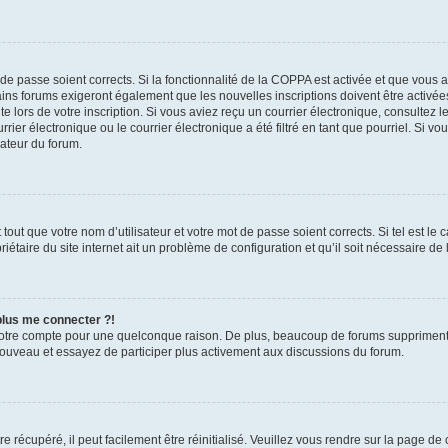
t de passe soient corrects. Si la fonctionnalité de la COPPA est activée et que vous 
ains forums exigeront également que les nouvelles inscriptions doivent être activée
te lors de votre inscription. Si vous aviez reçu un courrier électronique, consultez l
r électronique ou le courrier électronique a été filtré en tant que pourriel. Si vo
rateur du forum.
out que votre nom d’utilisateur et votre mot de passe soient corrects. Si tel est le
iétaire du site internet ait un problème de configuration et qu’il soit nécessaire de l
 plus me connecter ?!
votre compte pour une quelconque raison. De plus, beaucoup de forums suppriment pér
 nouveau et essayez de participer plus activement aux discussions du forum.
 récupéré, il peut facilement être réinitialisé. Veuillez vous rendre sur la page de