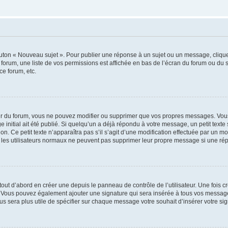
outon « Nouveau sujet ». Pour publier une réponse à un sujet ou un message, cliqu
 forum, une liste de vos permissions est affichée en bas de l’écran du forum ou du
ce forum, etc.
r du forum, vous ne pouvez modifier ou supprimer que vos propres messages. Vou
 initial ait été publié. Si quelqu’un a déjà répondu à votre message, un petit text
ion. Ce petit texte n’apparaîtra pas s’il s’agit d’une modification effectuée par un 
ue les utilisateurs normaux ne peuvent pas supprimer leur propre message si une ré
ut d’abord en créer une depuis le panneau de contrôle de l’utilisateur. Une fois c
ure. Vous pouvez également ajouter une signature qui sera insérée à tous vos mess
 vous sera plus utile de spécifier sur chaque message votre souhait d’insérer votre si