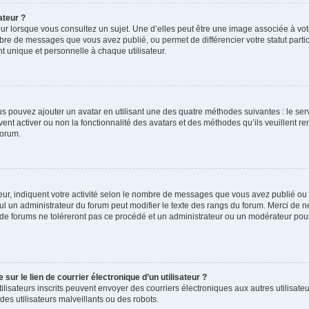
ateur ?
ur lorsque vous consultez un sujet. Une d’elles peut être une image associée à vo
mbre de messages que vous avez publié, ou permet de différencier votre statut parti
 unique et personnelle à chaque utilisateur.
ous pouvez ajouter un avatar en utilisant une des quatre méthodes suivantes : le serv
ent activer ou non la fonctionnalité des avatars et des méthodes qu’ils veuillent ren
forum.
ur, indiquent votre activité selon le nombre de messages que vous avez publié ou id
eul un administrateur du forum peut modifier le texte des rangs du forum. Merci de 
de forums ne toléreront pas ce procédé et un administrateur ou un modérateur pou
ur le lien de courrier électronique d’un utilisateur ?
s utilisateurs inscrits peuvent envoyer des courriers électroniques aux autres utili
es utilisateurs malveillants ou des robots.