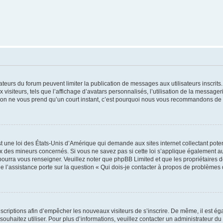
trateurs du forum peuvent limiter la publication de messages aux utilisateurs inscri
visiteurs, tels que l’affichage d’avatars personnalisés, l’utilisation de la messager
ription ne vous prend qu’un court instant, c’est pourquoi nous vous recommandons de l
t une loi des États-Unis d’Amérique qui demande aux sites internet collectant pot
 des mineurs concernés. Si vous ne savez pas si cette loi s’applique également au
 pourra vous renseigner. Veuillez noter que phpBB Limited et que les propriétaires
ue l’assistance porte sur la question « Qui dois-je contacter à propos de problèmes 
inscriptions afin d’empêcher les nouveaux visiteurs de s’inscrire. De même, il est é
s souhaitez utiliser. Pour plus d’informations, veuillez contacter un administrateur du