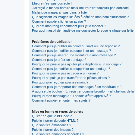
L’heure n’est pas correcte !
J’ai réglé le fuseau horaire mais l’heure n’est toujours pas correcte !
Ma langue n’apparaît pas dans la liste !
Que signifient les images situées à côté de mon nom d’utilisateur ?
Comment puis-je afficher un avatar ?
Quel est mon rang et comment puis-je le modifier ?
Pourquoi m’est-il demandé de me connecter lorsque je clique sur le lien 
Problèmes de publication
Comment puis-je publier un nouveau sujet ou une réponse ?
Comment puis-je modifier ou supprimer un message ?
Comment puis-je insérer une signature à mon message ?
Comment puis-je créer un sondage ?
Pourquoi ne puis-je pas ajouter plus d’options à un sondage ?
Comment puis-je modifier ou supprimer un sondage ?
Pourquoi ne puis-je pas accéder à un forum ?
Pourquoi ne puis-je pas transférer de pièces jointes ?
Pourquoi ai-je reçu un avertissement ?
Comment puis-je rapporter des messages à un modérateur ?
À quoi sert le bouton « Enregistrer comme brouillon » affiché lors de la 
Pourquoi mon message a-t-il besoin d’être approuvé ?
Comment puis-je remonter mes sujets ?
Mise en forme et types de sujets
Qu’est-ce que le BBCode ?
Puis-je insérer du code HTML ?
Que sont les émoticônes ?
Puis-je insérer des images ?
Que sont les annonces générales ?