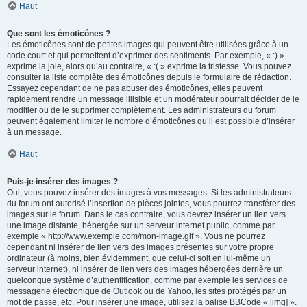
Haut
Que sont les émoticônes ?
Les émoticônes sont de petites images qui peuvent être utilisées grâce à un
code court et qui permettent d’exprimer des sentiments. Par exemple, « :) »
exprime la joie, alors qu’au contraire, « :( » exprime la tristesse. Vous pouvez
consulter la liste complète des émoticônes depuis le formulaire de rédaction.
Essayez cependant de ne pas abuser des émoticônes, elles peuvent
rapidement rendre un message illisible et un modérateur pourrait décider de le
modifier ou de le supprimer complètement. Les administrateurs du forum
peuvent également limiter le nombre d’émoticônes qu’il est possible d’insérer
à un message.
Haut
Puis-je insérer des images ?
Oui, vous pouvez insérer des images à vos messages. Si les administrateurs
du forum ont autorisé l’insertion de pièces jointes, vous pourrez transférer des
images sur le forum. Dans le cas contraire, vous devrez insérer un lien vers
une image distante, hébergée sur un serveur internet public, comme par
exemple « http://www.exemple.com/mon-image.gif ». Vous ne pourrez
cependant ni insérer de lien vers des images présentes sur votre propre
ordinateur (à moins, bien évidemment, que celui-ci soit en lui-même un
serveur internet), ni insérer de lien vers des images hébergées derrière un
quelconque système d’authentification, comme par exemple les services de
messagerie électronique de Outlook ou de Yahoo, les sites protégés par un
mot de passe, etc. Pour insérer une image, utilisez la balise BBCode « [img] ».