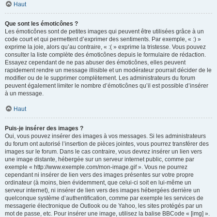
Haut
Que sont les émoticônes ?
Les émoticônes sont de petites images qui peuvent être utilisées grâce à un
code court et qui permettent d’exprimer des sentiments. Par exemple, « :) »
exprime la joie, alors qu’au contraire, « :( » exprime la tristesse. Vous pouvez
consulter la liste complète des émoticônes depuis le formulaire de rédaction.
Essayez cependant de ne pas abuser des émoticônes, elles peuvent
rapidement rendre un message illisible et un modérateur pourrait décider de le
modifier ou de le supprimer complètement. Les administrateurs du forum
peuvent également limiter le nombre d’émoticônes qu’il est possible d’insérer
à un message.
Haut
Puis-je insérer des images ?
Oui, vous pouvez insérer des images à vos messages. Si les administrateurs
du forum ont autorisé l’insertion de pièces jointes, vous pourrez transférer des
images sur le forum. Dans le cas contraire, vous devrez insérer un lien vers
une image distante, hébergée sur un serveur internet public, comme par
exemple « http://www.exemple.com/mon-image.gif ». Vous ne pourrez
cependant ni insérer de lien vers des images présentes sur votre propre
ordinateur (à moins, bien évidemment, que celui-ci soit en lui-même un
serveur internet), ni insérer de lien vers des images hébergées derrière un
quelconque système d’authentification, comme par exemple les services de
messagerie électronique de Outlook ou de Yahoo, les sites protégés par un
mot de passe, etc. Pour insérer une image, utilisez la balise BBCode « [img] ».