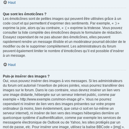
Haut
Que sont les émoticônes ?
Les émoticônes sont de petites images qui peuvent être utilisées grâce à un
code court et qui permettent d’exprimer des sentiments. Par exemple, « :) »
exprime la joie, alors qu’au contraire, « :( » exprime la tristesse. Vous pouvez
consulter la liste complète des émoticônes depuis le formulaire de rédaction.
Essayez cependant de ne pas abuser des émoticônes, elles peuvent
rapidement rendre un message illisible et un modérateur pourrait décider de le
modifier ou de le supprimer complètement. Les administrateurs du forum
peuvent également limiter le nombre d’émoticônes qu’il est possible d’insérer
à un message.
Haut
Puis-je insérer des images ?
Oui, vous pouvez insérer des images à vos messages. Si les administrateurs
du forum ont autorisé l’insertion de pièces jointes, vous pourrez transférer des
images sur le forum. Dans le cas contraire, vous devrez insérer un lien vers
une image distante, hébergée sur un serveur internet public, comme par
exemple « http://www.exemple.com/mon-image.gif ». Vous ne pourrez
cependant ni insérer de lien vers des images présentes sur votre propre
ordinateur (à moins, bien évidemment, que celui-ci soit en lui-même un
serveur internet), ni insérer de lien vers des images hébergées derrière un
quelconque système d’authentification, comme par exemple les services de
messagerie électronique de Outlook ou de Yahoo, les sites protégés par un
mot de passe, etc. Pour insérer une image, utilisez la balise BBCode « [img] ».