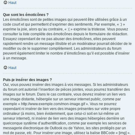
Haut
Que sont les émoticônes ?
Les émoticônes sont de petites images qui peuvent être utilisées grâce à un
code court et qui permettent d’exprimer des sentiments. Par exemple, « :) »
exprime la joie, alors qu’au contraire, « :( » exprime la tristesse. Vous pouvez
consulter la liste complète des émoticônes depuis le formulaire de rédaction.
Essayez cependant de ne pas abuser des émoticônes, elles peuvent
rapidement rendre un message illisible et un modérateur pourrait décider de le
modifier ou de le supprimer complètement. Les administrateurs du forum
peuvent également limiter le nombre d’émoticônes qu’il est possible d’insérer
à un message.
Haut
Puis-je insérer des images ?
Oui, vous pouvez insérer des images à vos messages. Si les administrateurs
du forum ont autorisé l’insertion de pièces jointes, vous pourrez transférer des
images sur le forum. Dans le cas contraire, vous devrez insérer un lien vers
une image distante, hébergée sur un serveur internet public, comme par
exemple « http://www.exemple.com/mon-image.gif ». Vous ne pourrez
cependant ni insérer de lien vers des images présentes sur votre propre
ordinateur (à moins, bien évidemment, que celui-ci soit en lui-même un
serveur internet), ni insérer de lien vers des images hébergées derrière un
quelconque système d’authentification, comme par exemple les services de
messagerie électronique de Outlook ou de Yahoo, les sites protégés par un
mot de passe, etc. Pour insérer une image, utilisez la balise BBCode « [img] ».