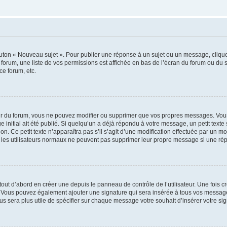
outon « Nouveau sujet ». Pour publier une réponse à un sujet ou un message, cliqu
 forum, une liste de vos permissions est affichée en bas de l’écran du forum ou du
ce forum, etc.
r du forum, vous ne pouvez modifier ou supprimer que vos propres messages. Vou
 initial ait été publié. Si quelqu’un a déjà répondu à votre message, un petit text
ion. Ce petit texte n’apparaîtra pas s’il s’agit d’une modification effectuée par un 
ue les utilisateurs normaux ne peuvent pas supprimer leur propre message si une ré
ut d’abord en créer une depuis le panneau de contrôle de l’utilisateur. Une fois c
ure. Vous pouvez également ajouter une signature qui sera insérée à tous vos mess
 vous sera plus utile de spécifier sur chaque message votre souhait d’insérer votre si