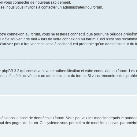
voir vous connecter de nouveau rapidement.
sse, nous vous invitons à contacter un administrateur du forum.
otre connexion au forum, vous ne resterez connecté que pour une période prédéfinie
se « Se souvenir de moi » lors de votre connexion au forum. Ceci n’est pas recomm
’arrivez pas à trouver cette case à cocher, il est probable qu’un administrateur du fo
 phpBB 3.2 qui conservent votre authentification et votre connexion au forum. Les 
tionnalité a été activée par un administrateur du forum. Si vous rencontrez des pro
ockés dans la base de données du forum. Vous pouvez les modifier depuis le panneau 
haut des pages du forum. Ce système vous permettra de modifier tous vos paramètre