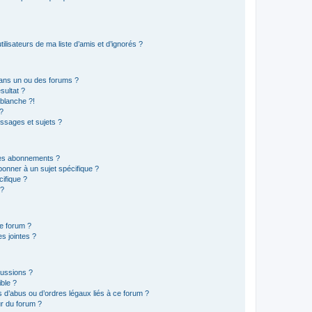
lisateurs de ma liste d’amis et d’ignorés ?
ans un ou des forums ?
sultat ?
blanche ?!
?
ssages et sujets ?
t les abonnements ?
onner à un sujet spécifique ?
ifique ?
 ?
ce forum ?
s jointes ?
cussions ?
ible ?
 d’abus ou d’ordres légaux liés à ce forum ?
r du forum ?