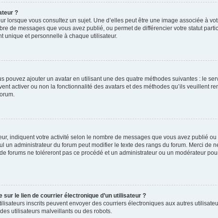
ateur ?
ur lorsque vous consultez un sujet. Une d’elles peut être une image associée à vo
mbre de messages que vous avez publié, ou permet de différencier votre statut parti
 unique et personnelle à chaque utilisateur.
ous pouvez ajouter un avatar en utilisant une des quatre méthodes suivantes : le serv
ent activer ou non la fonctionnalité des avatars et des méthodes qu’ils veuillent ren
forum.
ur, indiquent votre activité selon le nombre de messages que vous avez publié ou id
eul un administrateur du forum peut modifier le texte des rangs du forum. Merci de 
de forums ne toléreront pas ce procédé et un administrateur ou un modérateur pou
ur le lien de courrier électronique d’un utilisateur ?
s utilisateurs inscrits peuvent envoyer des courriers électroniques aux autres utili
es utilisateurs malveillants ou des robots.