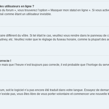
s utilisateurs en ligne ?
s du forum », vous trouverez l’option « Masquer mon statut en ligne ». Si vous activ
é comme étant un utilisateur invisible.
aire différent du vôtre. Si tel était le cas, veuillez vous rendre dans le panneau de co
ey, etc. Veuillez noter que le réglage du fuseau horaire, comme la plupart des autr
orrecte !
 mais que l’heure n’est toujours pas correcte, il est probable que l’horloge du serve
orum, soit le logiciel n’a pas encore été traduit dans votre langue. Essayez de deman
 n’existe pas, vous êtes libre de vous porter volontaire et commencer une nouvelle t