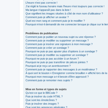
L’heure n’est pas correcte !
J’ai réglé le fuseau horaire mais l’heure n’est toujours pas correcte !
Ma langue n’apparaît pas dans la liste !
Que signifient les images situées à côté de mon nom d’utilisateur ?
Comment puis-je afficher un avatar ?
Quel est mon rang et comment puis-je le modifier ?
Pourquoi m’est-il demandé de me connecter lorsque je clique sur le lien 
Problèmes de publication
Comment puis-je publier un nouveau sujet ou une réponse ?
Comment puis-je modifier ou supprimer un message ?
Comment puis-je insérer une signature à mon message ?
Comment puis-je créer un sondage ?
Pourquoi ne puis-je pas ajouter plus d’options à un sondage ?
Comment puis-je modifier ou supprimer un sondage ?
Pourquoi ne puis-je pas accéder à un forum ?
Pourquoi ne puis-je pas transférer de pièces jointes ?
Pourquoi ai-je reçu un avertissement ?
Comment puis-je rapporter des messages à un modérateur ?
À quoi sert le bouton « Enregistrer comme brouillon » affiché lors de la 
Pourquoi mon message a-t-il besoin d’être approuvé ?
Comment puis-je remonter mes sujets ?
Mise en forme et types de sujets
Qu’est-ce que le BBCode ?
Puis-je insérer du code HTML ?
Que sont les émoticônes ?
Puis-je insérer des images ?
Que sont les annonces générales ?