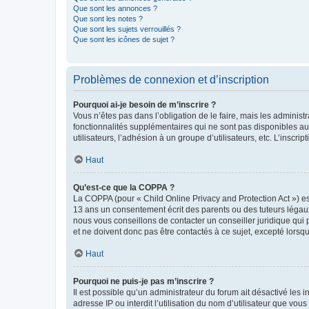
Que sont les annonces ?
Que sont les notes ?
Que sont les sujets verrouillés ?
Que sont les icônes de sujet ?
Problèmes de connexion et d’inscription
Pourquoi ai-je besoin de m’inscrire ?
Vous n’êtes pas dans l’obligation de le faire, mais les adminis
fonctionnalités supplémentaires qui ne sont pas disponibles aux 
utilisateurs, l’adhésion à un groupe d’utilisateurs, etc. L’insc
Haut
Qu’est-ce que la COPPA ?
La COPPA (pour « Child Online Privacy and Protection Act ») es
13 ans un consentement écrit des parents ou des tuteurs légaux
nous vous conseillons de contacter un conseiller juridique qui
et ne doivent donc pas être contactés à ce sujet, excepté lorsq
Haut
Pourquoi ne puis-je pas m’inscrire ?
Il est possible qu’un administrateur du forum ait désactivé les 
adresse IP ou interdit l’utilisation du nom d’utilisateur que vou