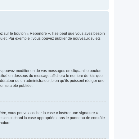
ez sur le bouton « Répondre ». Il se peut que vous ayez besoin
 sujet. Par exemple : vous pouvez publier de nouveaux sujets
s pouvez modifier un de vos messages en cliquant le bouton
e situé en dessous du message affichera le nombre de fois que
modérateur ou un administrateur, bien qu’ils puissent rédiger une
ponse a été publiée.
réée, vous pouvez cocher la case « Insérer une signature »
ages en cochant la case appropriée dans le panneau de contrôle
gnature.