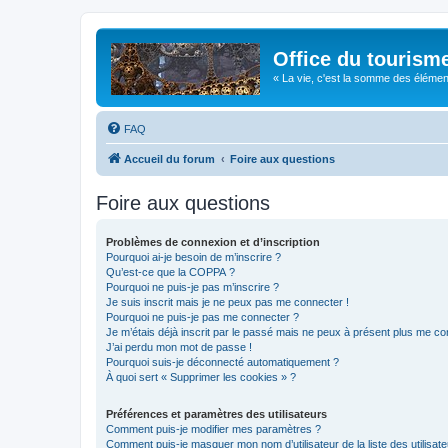
Office du tourism
« La vie, c'est la somme des éléments 
FAQ
Accueil du forum
Foire aux questions
Foire aux questions
Problèmes de connexion et d’inscription
Pourquoi ai-je besoin de m’inscrire ?
Qu’est-ce que la COPPA ?
Pourquoi ne puis-je pas m’inscrire ?
Je suis inscrit mais je ne peux pas me connecter !
Pourquoi ne puis-je pas me connecter ?
Je m’étais déjà inscrit par le passé mais ne peux à présent plus me co
J’ai perdu mon mot de passe !
Pourquoi suis-je déconnecté automatiquement ?
À quoi sert « Supprimer les cookies » ?
Préférences et paramètres des utilisateurs
Comment puis-je modifier mes paramètres ?
Comment puis-je masquer mon nom d’utilisateur de la liste des utilisate