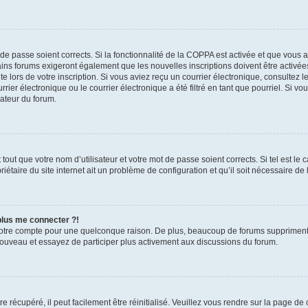
t de passe soient corrects. Si la fonctionnalité de la COPPA est activée et que vous 
ains forums exigeront également que les nouvelles inscriptions doivent être activée
te lors de votre inscription. Si vous aviez reçu un courrier électronique, consultez l
r électronique ou le courrier électronique a été filtré en tant que pourriel. Si vo
rateur du forum.
out que votre nom d’utilisateur et votre mot de passe soient corrects. Si tel est le
iétaire du site internet ait un problème de configuration et qu’il soit nécessaire de l
 plus me connecter ?!
votre compte pour une quelconque raison. De plus, beaucoup de forums suppriment pér
 nouveau et essayez de participer plus activement aux discussions du forum.
 récupéré, il peut facilement être réinitialisé. Veuillez vous rendre sur la page de