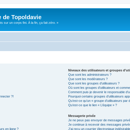
e de Topoldavie
sur un corps fini. À la fin, ça fait zéro. »
Niveaux des utilisateurs et groupes d’uti
Que sont les administrateurs ?
Que sont les modérateurs ?
Que sont les groupes d’utilisateurs ?
Où sont les groupes d’utilisateurs et commen
Comment puis-je devenir le responsable d’un
nnecter ?!
Pourquoi certains groupes d’utilisateurs app
Qu’est-ce qu’un « groupe d’utilisateurs par 
Qu’est-ce que le lien « L’équipe » ?
Messagerie privée
Je ne peux pas envoyer de messages privé
Je continue à recevoir des messages privés 
urs en ligne ?
J’ai reçu un courrier électronique indésirabl