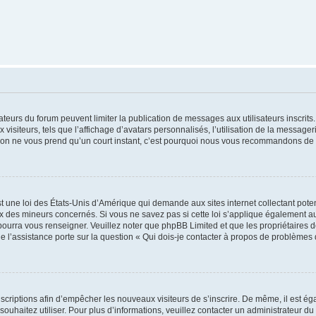
trateurs du forum peuvent limiter la publication de messages aux utilisateurs inscri
visiteurs, tels que l’affichage d’avatars personnalisés, l’utilisation de la messager
ription ne vous prend qu’un court instant, c’est pourquoi nous vous recommandons de l
t une loi des États-Unis d’Amérique qui demande aux sites internet collectant pot
 des mineurs concernés. Si vous ne savez pas si cette loi s’applique également au
 pourra vous renseigner. Veuillez noter que phpBB Limited et que les propriétaires
ue l’assistance porte sur la question « Qui dois-je contacter à propos de problèmes 
inscriptions afin d’empêcher les nouveaux visiteurs de s’inscrire. De même, il est é
s souhaitez utiliser. Pour plus d’informations, veuillez contacter un administrateur du