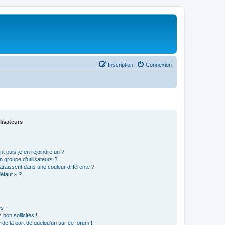
Inscription
Connexion
lisateurs
t puis-je en rejoindre un ?
 groupe d’utilisateurs ?
araissent dans une couleur différente ?
défaut » ?
s !
non sollicités !
e de la part de quelqu’un sur ce forum !