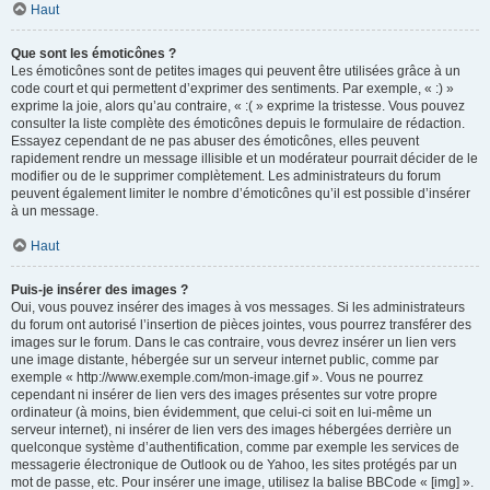
Haut
Que sont les émoticônes ?
Les émoticônes sont de petites images qui peuvent être utilisées grâce à un
code court et qui permettent d’exprimer des sentiments. Par exemple, « :) »
exprime la joie, alors qu’au contraire, « :( » exprime la tristesse. Vous pouvez
consulter la liste complète des émoticônes depuis le formulaire de rédaction.
Essayez cependant de ne pas abuser des émoticônes, elles peuvent
rapidement rendre un message illisible et un modérateur pourrait décider de le
modifier ou de le supprimer complètement. Les administrateurs du forum
peuvent également limiter le nombre d’émoticônes qu’il est possible d’insérer
à un message.
Haut
Puis-je insérer des images ?
Oui, vous pouvez insérer des images à vos messages. Si les administrateurs
du forum ont autorisé l’insertion de pièces jointes, vous pourrez transférer des
images sur le forum. Dans le cas contraire, vous devrez insérer un lien vers
une image distante, hébergée sur un serveur internet public, comme par
exemple « http://www.exemple.com/mon-image.gif ». Vous ne pourrez
cependant ni insérer de lien vers des images présentes sur votre propre
ordinateur (à moins, bien évidemment, que celui-ci soit en lui-même un
serveur internet), ni insérer de lien vers des images hébergées derrière un
quelconque système d’authentification, comme par exemple les services de
messagerie électronique de Outlook ou de Yahoo, les sites protégés par un
mot de passe, etc. Pour insérer une image, utilisez la balise BBCode « [img] ».