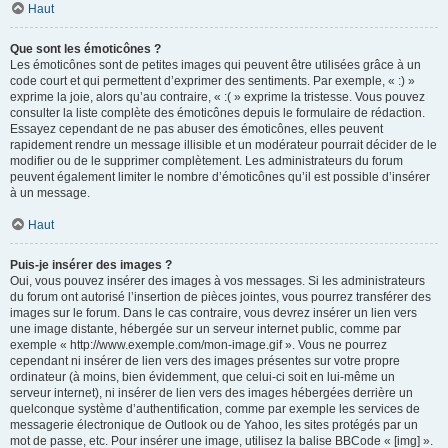
Haut
Que sont les émoticônes ?
Les émoticônes sont de petites images qui peuvent être utilisées grâce à un
code court et qui permettent d’exprimer des sentiments. Par exemple, « :) »
exprime la joie, alors qu’au contraire, « :( » exprime la tristesse. Vous pouvez
consulter la liste complète des émoticônes depuis le formulaire de rédaction.
Essayez cependant de ne pas abuser des émoticônes, elles peuvent
rapidement rendre un message illisible et un modérateur pourrait décider de le
modifier ou de le supprimer complètement. Les administrateurs du forum
peuvent également limiter le nombre d’émoticônes qu’il est possible d’insérer
à un message.
Haut
Puis-je insérer des images ?
Oui, vous pouvez insérer des images à vos messages. Si les administrateurs
du forum ont autorisé l’insertion de pièces jointes, vous pourrez transférer des
images sur le forum. Dans le cas contraire, vous devrez insérer un lien vers
une image distante, hébergée sur un serveur internet public, comme par
exemple « http://www.exemple.com/mon-image.gif ». Vous ne pourrez
cependant ni insérer de lien vers des images présentes sur votre propre
ordinateur (à moins, bien évidemment, que celui-ci soit en lui-même un
serveur internet), ni insérer de lien vers des images hébergées derrière un
quelconque système d’authentification, comme par exemple les services de
messagerie électronique de Outlook ou de Yahoo, les sites protégés par un
mot de passe, etc. Pour insérer une image, utilisez la balise BBCode « [img] ».