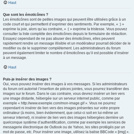
Haut
Que sont les émoticônes ?
Les émoticônes sont de petites images qui peuvent être utilisées grâce à un
code court et qui permettent d’exprimer des sentiments. Par exemple, « :) »
exprime la joie, alors qu’au contraire, « :( » exprime la tristesse. Vous pouvez
consulter la liste complète des émoticônes depuis le formulaire de rédaction.
Essayez cependant de ne pas abuser des émoticônes, elles peuvent
rapidement rendre un message illisible et un modérateur pourrait décider de le
modifier ou de le supprimer complètement. Les administrateurs du forum
peuvent également limiter le nombre d’émoticônes qu’il est possible d’insérer
à un message.
Haut
Puis-je insérer des images ?
Oui, vous pouvez insérer des images à vos messages. Si les administrateurs
du forum ont autorisé l’insertion de pièces jointes, vous pourrez transférer des
images sur le forum. Dans le cas contraire, vous devrez insérer un lien vers
une image distante, hébergée sur un serveur internet public, comme par
exemple « http://www.exemple.com/mon-image.gif ». Vous ne pourrez
cependant ni insérer de lien vers des images présentes sur votre propre
ordinateur (à moins, bien évidemment, que celui-ci soit en lui-même un
serveur internet), ni insérer de lien vers des images hébergées derrière un
quelconque système d’authentification, comme par exemple les services de
messagerie électronique de Outlook ou de Yahoo, les sites protégés par un
mot de passe, etc. Pour insérer une image, utilisez la balise BBCode « [img] ».