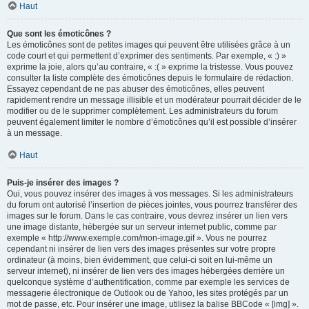
Haut
Que sont les émoticônes ?
Les émoticônes sont de petites images qui peuvent être utilisées grâce à un
code court et qui permettent d’exprimer des sentiments. Par exemple, « :) »
exprime la joie, alors qu’au contraire, « :( » exprime la tristesse. Vous pouvez
consulter la liste complète des émoticônes depuis le formulaire de rédaction.
Essayez cependant de ne pas abuser des émoticônes, elles peuvent
rapidement rendre un message illisible et un modérateur pourrait décider de le
modifier ou de le supprimer complètement. Les administrateurs du forum
peuvent également limiter le nombre d’émoticônes qu’il est possible d’insérer
à un message.
Haut
Puis-je insérer des images ?
Oui, vous pouvez insérer des images à vos messages. Si les administrateurs
du forum ont autorisé l’insertion de pièces jointes, vous pourrez transférer des
images sur le forum. Dans le cas contraire, vous devrez insérer un lien vers
une image distante, hébergée sur un serveur internet public, comme par
exemple « http://www.exemple.com/mon-image.gif ». Vous ne pourrez
cependant ni insérer de lien vers des images présentes sur votre propre
ordinateur (à moins, bien évidemment, que celui-ci soit en lui-même un
serveur internet), ni insérer de lien vers des images hébergées derrière un
quelconque système d’authentification, comme par exemple les services de
messagerie électronique de Outlook ou de Yahoo, les sites protégés par un
mot de passe, etc. Pour insérer une image, utilisez la balise BBCode « [img] ».