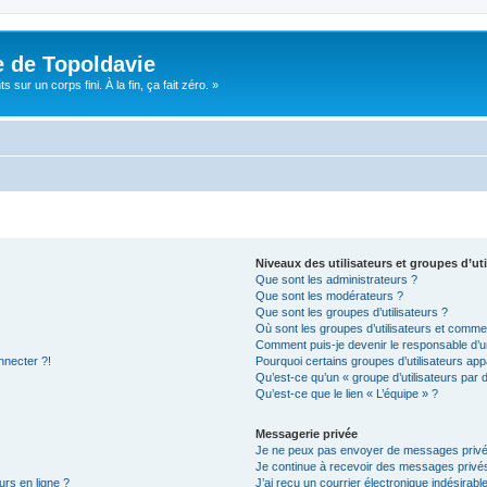
e de Topoldavie
sur un corps fini. À la fin, ça fait zéro. »
Niveaux des utilisateurs et groupes d’uti
Que sont les administrateurs ?
Que sont les modérateurs ?
Que sont les groupes d’utilisateurs ?
Où sont les groupes d’utilisateurs et commen
Comment puis-je devenir le responsable d’un
nnecter ?!
Pourquoi certains groupes d’utilisateurs app
Qu’est-ce qu’un « groupe d’utilisateurs par 
Qu’est-ce que le lien « L’équipe » ?
Messagerie privée
Je ne peux pas envoyer de messages privé
Je continue à recevoir des messages privés 
urs en ligne ?
J’ai reçu un courrier électronique indésirabl