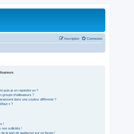
Inscription
Connexion
lisateurs
t puis-je en rejoindre un ?
 groupe d’utilisateurs ?
araissent dans une couleur différente ?
défaut » ?
s !
non sollicités !
e de la part de quelqu’un sur ce forum !