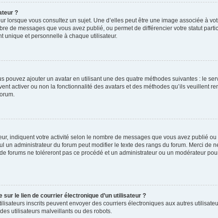
ateur ?
ur lorsque vous consultez un sujet. Une d’elles peut être une image associée à vo
mbre de messages que vous avez publié, ou permet de différencier votre statut parti
 unique et personnelle à chaque utilisateur.
ous pouvez ajouter un avatar en utilisant une des quatre méthodes suivantes : le serv
ent activer ou non la fonctionnalité des avatars et des méthodes qu’ils veuillent ren
forum.
ur, indiquent votre activité selon le nombre de messages que vous avez publié ou id
eul un administrateur du forum peut modifier le texte des rangs du forum. Merci de 
de forums ne toléreront pas ce procédé et un administrateur ou un modérateur pou
ur le lien de courrier électronique d’un utilisateur ?
s utilisateurs inscrits peuvent envoyer des courriers électroniques aux autres utili
es utilisateurs malveillants ou des robots.