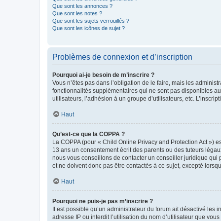
Que sont les annonces ?
Que sont les notes ?
Que sont les sujets verrouillés ?
Que sont les icônes de sujet ?
Problèmes de connexion et d’inscription
Pourquoi ai-je besoin de m’inscrire ?
Vous n’êtes pas dans l’obligation de le faire, mais les adminis
fonctionnalités supplémentaires qui ne sont pas disponibles aux 
utilisateurs, l’adhésion à un groupe d’utilisateurs, etc. L’insc
Haut
Qu’est-ce que la COPPA ?
La COPPA (pour « Child Online Privacy and Protection Act ») es
13 ans un consentement écrit des parents ou des tuteurs légaux
nous vous conseillons de contacter un conseiller juridique qui
et ne doivent donc pas être contactés à ce sujet, excepté lorsq
Haut
Pourquoi ne puis-je pas m’inscrire ?
Il est possible qu’un administrateur du forum ait désactivé les 
adresse IP ou interdit l’utilisation du nom d’utilisateur que vou