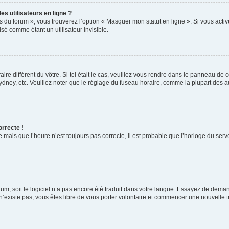
s utilisateurs en ligne ?
s du forum », vous trouverez l’option « Masquer mon statut en ligne ». Si vous activ
é comme étant un utilisateur invisible.
aire différent du vôtre. Si tel était le cas, veuillez vous rendre dans le panneau de co
ey, etc. Veuillez noter que le réglage du fuseau horaire, comme la plupart des autr
orrecte !
 mais que l’heure n’est toujours pas correcte, il est probable que l’horloge du serve
orum, soit le logiciel n’a pas encore été traduit dans votre langue. Essayez de deman
 n’existe pas, vous êtes libre de vous porter volontaire et commencer une nouvelle t