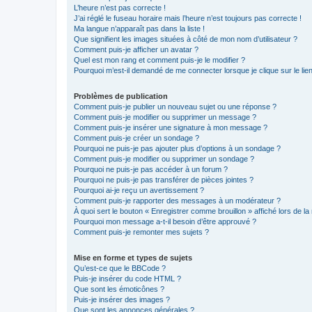
L’heure n’est pas correcte !
J’ai réglé le fuseau horaire mais l’heure n’est toujours pas correcte !
Ma langue n’apparaît pas dans la liste !
Que signifient les images situées à côté de mon nom d’utilisateur ?
Comment puis-je afficher un avatar ?
Quel est mon rang et comment puis-je le modifier ?
Pourquoi m’est-il demandé de me connecter lorsque je clique sur le lien 
Problèmes de publication
Comment puis-je publier un nouveau sujet ou une réponse ?
Comment puis-je modifier ou supprimer un message ?
Comment puis-je insérer une signature à mon message ?
Comment puis-je créer un sondage ?
Pourquoi ne puis-je pas ajouter plus d’options à un sondage ?
Comment puis-je modifier ou supprimer un sondage ?
Pourquoi ne puis-je pas accéder à un forum ?
Pourquoi ne puis-je pas transférer de pièces jointes ?
Pourquoi ai-je reçu un avertissement ?
Comment puis-je rapporter des messages à un modérateur ?
À quoi sert le bouton « Enregistrer comme brouillon » affiché lors de la 
Pourquoi mon message a-t-il besoin d’être approuvé ?
Comment puis-je remonter mes sujets ?
Mise en forme et types de sujets
Qu’est-ce que le BBCode ?
Puis-je insérer du code HTML ?
Que sont les émoticônes ?
Puis-je insérer des images ?
Que sont les annonces générales ?