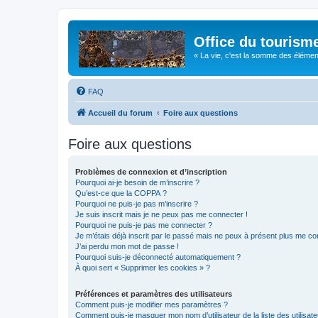
Office du tourism
« La vie, c'est la somme des éléments 
FAQ
Accueil du forum
Foire aux questions
Foire aux questions
Problèmes de connexion et d’inscription
Pourquoi ai-je besoin de m’inscrire ?
Qu’est-ce que la COPPA ?
Pourquoi ne puis-je pas m’inscrire ?
Je suis inscrit mais je ne peux pas me connecter !
Pourquoi ne puis-je pas me connecter ?
Je m’étais déjà inscrit par le passé mais ne peux à présent plus me co
J’ai perdu mon mot de passe !
Pourquoi suis-je déconnecté automatiquement ?
À quoi sert « Supprimer les cookies » ?
Préférences et paramètres des utilisateurs
Comment puis-je modifier mes paramètres ?
Comment puis-je masquer mon nom d’utilisateur de la liste des utilisate