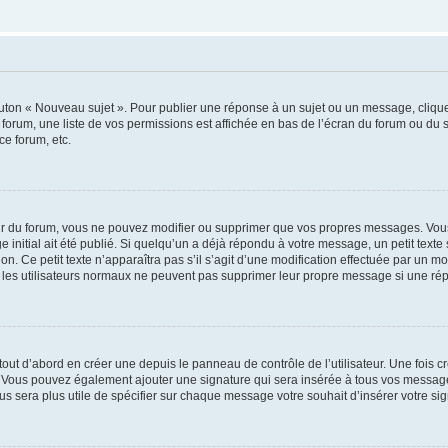
outon « Nouveau sujet ». Pour publier une réponse à un sujet ou un message, cliqu
 forum, une liste de vos permissions est affichée en bas de l’écran du forum ou du
ce forum, etc.
r du forum, vous ne pouvez modifier ou supprimer que vos propres messages. Vou
 initial ait été publié. Si quelqu’un a déjà répondu à votre message, un petit text
ion. Ce petit texte n’apparaîtra pas s’il s’agit d’une modification effectuée par un 
ue les utilisateurs normaux ne peuvent pas supprimer leur propre message si une ré
ut d’abord en créer une depuis le panneau de contrôle de l’utilisateur. Une fois c
ure. Vous pouvez également ajouter une signature qui sera insérée à tous vos mess
 vous sera plus utile de spécifier sur chaque message votre souhait d’insérer votre si