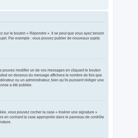
ez sur le bouton « Répondre ». Il se peut que vous ayez besoin
 sujet. Par exemple : vous pouvez publier de nouveaux sujets
s pouvez modifier un de vos messages en cliquant le bouton
e situé en dessous du message affichera le nombre de fois que
modérateur ou un administrateur, bien qu’ils puissent rédiger une
ponse a été publiée.
réée, vous pouvez cocher la case « Insérer une signature »
ages en cochant la case appropriée dans le panneau de contrôle
gnature.