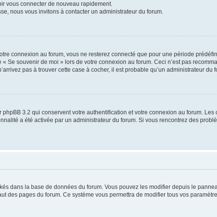
voir vous connecter de nouveau rapidement.
sse, nous vous invitons à contacter un administrateur du forum.
otre connexion au forum, vous ne resterez connecté que pour une période prédéfinie
se « Se souvenir de moi » lors de votre connexion au forum. Ceci n’est pas recomm
’arrivez pas à trouver cette case à cocher, il est probable qu’un administrateur du fo
 phpBB 3.2 qui conservent votre authentification et votre connexion au forum. Les 
tionnalité a été activée par un administrateur du forum. Si vous rencontrez des pro
ockés dans la base de données du forum. Vous pouvez les modifier depuis le panneau 
haut des pages du forum. Ce système vous permettra de modifier tous vos paramètre