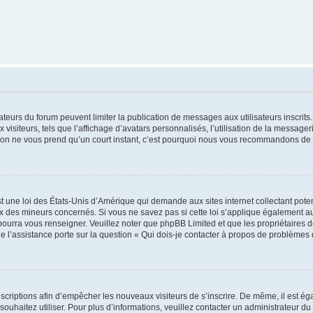
trateurs du forum peuvent limiter la publication de messages aux utilisateurs inscri
visiteurs, tels que l’affichage d’avatars personnalisés, l’utilisation de la messager
ription ne vous prend qu’un court instant, c’est pourquoi nous vous recommandons de l
t une loi des États-Unis d’Amérique qui demande aux sites internet collectant pot
 des mineurs concernés. Si vous ne savez pas si cette loi s’applique également au
 pourra vous renseigner. Veuillez noter que phpBB Limited et que les propriétaires
ue l’assistance porte sur la question « Qui dois-je contacter à propos de problèmes 
inscriptions afin d’empêcher les nouveaux visiteurs de s’inscrire. De même, il est é
s souhaitez utiliser. Pour plus d’informations, veuillez contacter un administrateur du