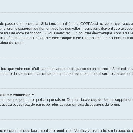
t de passe soient corrects. Si la fonctionnalité de la COPPA est activée et que vous 
ains forums exigeront également que les nouvelles inscriptions doivent être activée
te lors de votre inscription. Si vous aviez reçu un courrier électronique, consultez l
r électronique ou le courrier électronique a été filtré en tant que pourriel. Si vo
rateur du forum.
out que votre nom d’utilisateur et votre mot de passe soient corrects. Si tel est le
iétaire du site internet ait un problème de configuration et qu’il soit nécessaire de l
 plus me connecter ?!
votre compte pour une quelconque raison. De plus, beaucoup de forums suppriment pér
 nouveau et essayez de participer plus activement aux discussions du forum.
 récupéré, il peut facilement être réinitialisé. Veuillez vous rendre sur la page de