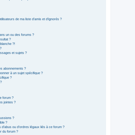
lisateurs de ma liste d’amis et d’ignorés ?
ans un ou des forums ?
sultat ?
blanche ?!
?
ssages et sujets ?
t les abonnements ?
onner à un sujet spécifique ?
ifique ?
 ?
ce forum ?
s jointes ?
cussions ?
ible ?
 d’abus ou d’ordres légaux liés à ce forum ?
r du forum ?