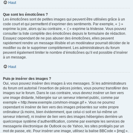
Haut
Que sont les émoticônes ?
Les émoticônes sont de petites images qui peuvent être utilisées grâce à un
code court et qui permettent d’exprimer des sentiments. Par exemple, « :) »
exprime la joie, alors qu’au contraire, « :( » exprime la tristesse. Vous pouvez
consulter la liste complète des émoticônes depuis le formulaire de rédaction.
Essayez cependant de ne pas abuser des émoticônes, elles peuvent
rapidement rendre un message illisible et un modérateur pourrait décider de le
modifier ou de le supprimer complètement. Les administrateurs du forum
peuvent également limiter le nombre d’émoticônes qu’il est possible d’insérer
à un message.
Haut
Puis-je insérer des images ?
Oui, vous pouvez insérer des images à vos messages. Si les administrateurs
du forum ont autorisé l’insertion de pièces jointes, vous pourrez transférer des
images sur le forum. Dans le cas contraire, vous devrez insérer un lien vers
une image distante, hébergée sur un serveur internet public, comme par
exemple « http://www.exemple.com/mon-image.gif ». Vous ne pourrez
cependant ni insérer de lien vers des images présentes sur votre propre
ordinateur (à moins, bien évidemment, que celui-ci soit en lui-même un
serveur internet), ni insérer de lien vers des images hébergées derrière un
quelconque système d’authentification, comme par exemple les services de
messagerie électronique de Outlook ou de Yahoo, les sites protégés par un
mot de passe, etc. Pour insérer une image, utilisez la balise BBCode « [img] ».