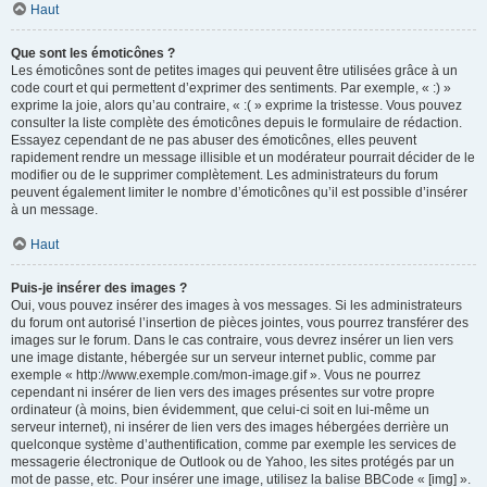
Haut
Que sont les émoticônes ?
Les émoticônes sont de petites images qui peuvent être utilisées grâce à un
code court et qui permettent d’exprimer des sentiments. Par exemple, « :) »
exprime la joie, alors qu’au contraire, « :( » exprime la tristesse. Vous pouvez
consulter la liste complète des émoticônes depuis le formulaire de rédaction.
Essayez cependant de ne pas abuser des émoticônes, elles peuvent
rapidement rendre un message illisible et un modérateur pourrait décider de le
modifier ou de le supprimer complètement. Les administrateurs du forum
peuvent également limiter le nombre d’émoticônes qu’il est possible d’insérer
à un message.
Haut
Puis-je insérer des images ?
Oui, vous pouvez insérer des images à vos messages. Si les administrateurs
du forum ont autorisé l’insertion de pièces jointes, vous pourrez transférer des
images sur le forum. Dans le cas contraire, vous devrez insérer un lien vers
une image distante, hébergée sur un serveur internet public, comme par
exemple « http://www.exemple.com/mon-image.gif ». Vous ne pourrez
cependant ni insérer de lien vers des images présentes sur votre propre
ordinateur (à moins, bien évidemment, que celui-ci soit en lui-même un
serveur internet), ni insérer de lien vers des images hébergées derrière un
quelconque système d’authentification, comme par exemple les services de
messagerie électronique de Outlook ou de Yahoo, les sites protégés par un
mot de passe, etc. Pour insérer une image, utilisez la balise BBCode « [img] ».