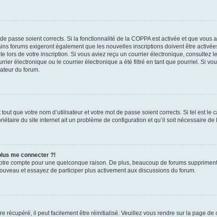
t de passe soient corrects. Si la fonctionnalité de la COPPA est activée et que vous 
ains forums exigeront également que les nouvelles inscriptions doivent être activée
te lors de votre inscription. Si vous aviez reçu un courrier électronique, consultez l
r électronique ou le courrier électronique a été filtré en tant que pourriel. Si vo
rateur du forum.
out que votre nom d’utilisateur et votre mot de passe soient corrects. Si tel est le
iétaire du site internet ait un problème de configuration et qu’il soit nécessaire de l
 plus me connecter ?!
votre compte pour une quelconque raison. De plus, beaucoup de forums suppriment pér
 nouveau et essayez de participer plus activement aux discussions du forum.
 récupéré, il peut facilement être réinitialisé. Veuillez vous rendre sur la page de