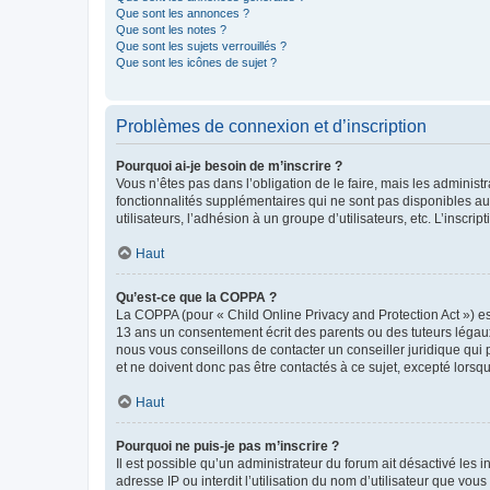
Que sont les annonces ?
Que sont les notes ?
Que sont les sujets verrouillés ?
Que sont les icônes de sujet ?
Problèmes de connexion et d’inscription
Pourquoi ai-je besoin de m’inscrire ?
Vous n’êtes pas dans l’obligation de le faire, mais les adminis
fonctionnalités supplémentaires qui ne sont pas disponibles aux 
utilisateurs, l’adhésion à un groupe d’utilisateurs, etc. L’insc
Haut
Qu’est-ce que la COPPA ?
La COPPA (pour « Child Online Privacy and Protection Act ») es
13 ans un consentement écrit des parents ou des tuteurs légaux
nous vous conseillons de contacter un conseiller juridique qui
et ne doivent donc pas être contactés à ce sujet, excepté lorsq
Haut
Pourquoi ne puis-je pas m’inscrire ?
Il est possible qu’un administrateur du forum ait désactivé les 
adresse IP ou interdit l’utilisation du nom d’utilisateur que vou