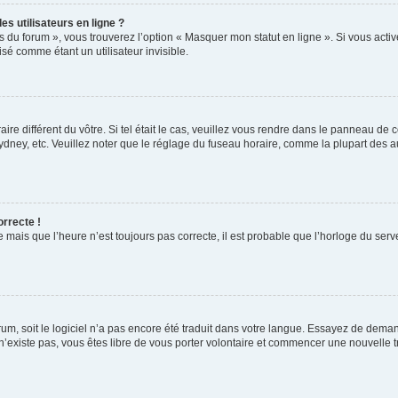
s utilisateurs en ligne ?
s du forum », vous trouverez l’option « Masquer mon statut en ligne ». Si vous activ
é comme étant un utilisateur invisible.
aire différent du vôtre. Si tel était le cas, veuillez vous rendre dans le panneau de co
ey, etc. Veuillez noter que le réglage du fuseau horaire, comme la plupart des autr
orrecte !
 mais que l’heure n’est toujours pas correcte, il est probable que l’horloge du serve
orum, soit le logiciel n’a pas encore été traduit dans votre langue. Essayez de deman
 n’existe pas, vous êtes libre de vous porter volontaire et commencer une nouvelle t