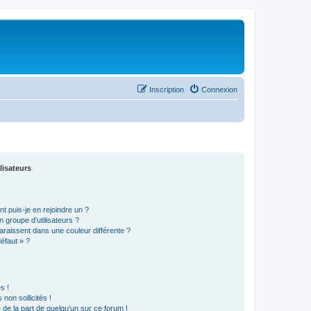
Inscription
Connexion
lisateurs
t puis-je en rejoindre un ?
 groupe d’utilisateurs ?
araissent dans une couleur différente ?
défaut » ?
s !
non sollicités !
e de la part de quelqu’un sur ce forum !