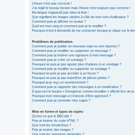
L’heure n’est pas correcte !
J’ai réglé le fuseau horaire mais l’heure n’est toujours pas correcte !
Ma langue n’apparaît pas dans la liste !
Que signifient les images situées à côté de mon nom d’utilisateur ?
Comment puis-je afficher un avatar ?
Quel est mon rang et comment puis-je le modifier ?
Pourquoi m’est-il demandé de me connecter lorsque je clique sur le lien 
Problèmes de publication
Comment puis-je publier un nouveau sujet ou une réponse ?
Comment puis-je modifier ou supprimer un message ?
Comment puis-je insérer une signature à mon message ?
Comment puis-je créer un sondage ?
Pourquoi ne puis-je pas ajouter plus d’options à un sondage ?
Comment puis-je modifier ou supprimer un sondage ?
Pourquoi ne puis-je pas accéder à un forum ?
Pourquoi ne puis-je pas transférer de pièces jointes ?
Pourquoi ai-je reçu un avertissement ?
Comment puis-je rapporter des messages à un modérateur ?
À quoi sert le bouton « Enregistrer comme brouillon » affiché lors de la 
Pourquoi mon message a-t-il besoin d’être approuvé ?
Comment puis-je remonter mes sujets ?
Mise en forme et types de sujets
Qu’est-ce que le BBCode ?
Puis-je insérer du code HTML ?
Que sont les émoticônes ?
Puis-je insérer des images ?
Que sont les annonces générales ?