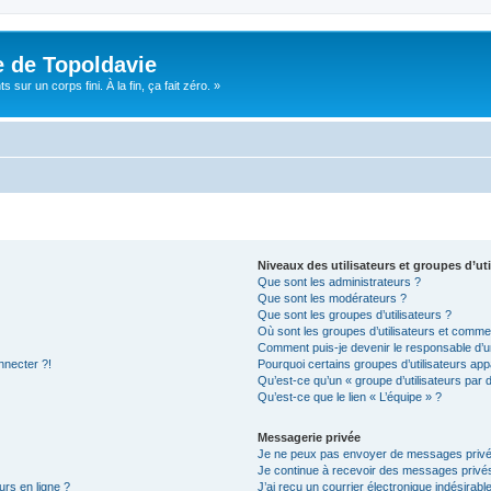
e de Topoldavie
sur un corps fini. À la fin, ça fait zéro. »
Niveaux des utilisateurs et groupes d’uti
Que sont les administrateurs ?
Que sont les modérateurs ?
Que sont les groupes d’utilisateurs ?
Où sont les groupes d’utilisateurs et commen
Comment puis-je devenir le responsable d’un
nnecter ?!
Pourquoi certains groupes d’utilisateurs app
Qu’est-ce qu’un « groupe d’utilisateurs par 
Qu’est-ce que le lien « L’équipe » ?
Messagerie privée
Je ne peux pas envoyer de messages privé
Je continue à recevoir des messages privés 
urs en ligne ?
J’ai reçu un courrier électronique indésirabl