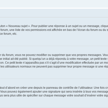
outon « Nouveau sujet ». Pour publier une réponse à un sujet ou un message, cliqu
 forum, une liste de vos permissions est affichée en bas de l’écran du forum ou du
ce forum, etc.
r du forum, vous ne pouvez modifier ou supprimer que vos propres messages. Vou
 initial ait été publié. Si quelqu’un a déjà répondu à votre message, un petit text
ion. Ce petit texte n’apparaîtra pas s’il s’agit d’une modification effectuée par un 
ue les utilisateurs normaux ne peuvent pas supprimer leur propre message si une ré
ut d’abord en créer une depuis le panneau de contrôle de l’utilisateur. Une fois c
ure. Vous pouvez également ajouter une signature qui sera insérée à tous vos mess
 vous sera plus utile de spécifier sur chaque message votre souhait d’insérer votre si