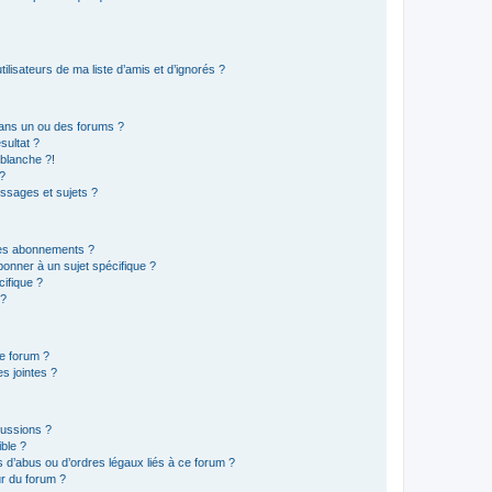
lisateurs de ma liste d’amis et d’ignorés ?
ans un ou des forums ?
sultat ?
blanche ?!
?
ssages et sujets ?
t les abonnements ?
onner à un sujet spécifique ?
ifique ?
 ?
ce forum ?
s jointes ?
cussions ?
ible ?
 d’abus ou d’ordres légaux liés à ce forum ?
r du forum ?