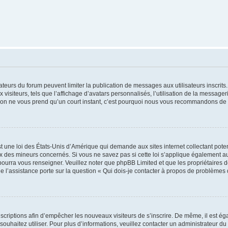
trateurs du forum peuvent limiter la publication de messages aux utilisateurs inscri
visiteurs, tels que l’affichage d’avatars personnalisés, l’utilisation de la messager
ription ne vous prend qu’un court instant, c’est pourquoi nous vous recommandons de l
t une loi des États-Unis d’Amérique qui demande aux sites internet collectant pot
 des mineurs concernés. Si vous ne savez pas si cette loi s’applique également au
 pourra vous renseigner. Veuillez noter que phpBB Limited et que les propriétaires
ue l’assistance porte sur la question « Qui dois-je contacter à propos de problèmes 
inscriptions afin d’empêcher les nouveaux visiteurs de s’inscrire. De même, il est é
s souhaitez utiliser. Pour plus d’informations, veuillez contacter un administrateur du