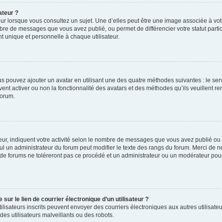
ateur ?
ur lorsque vous consultez un sujet. Une d’elles peut être une image associée à vo
mbre de messages que vous avez publié, ou permet de différencier votre statut parti
 unique et personnelle à chaque utilisateur.
ous pouvez ajouter un avatar en utilisant une des quatre méthodes suivantes : le serv
ent activer ou non la fonctionnalité des avatars et des méthodes qu’ils veuillent ren
forum.
ur, indiquent votre activité selon le nombre de messages que vous avez publié ou id
eul un administrateur du forum peut modifier le texte des rangs du forum. Merci de 
de forums ne toléreront pas ce procédé et un administrateur ou un modérateur pou
ur le lien de courrier électronique d’un utilisateur ?
s utilisateurs inscrits peuvent envoyer des courriers électroniques aux autres utili
es utilisateurs malveillants ou des robots.