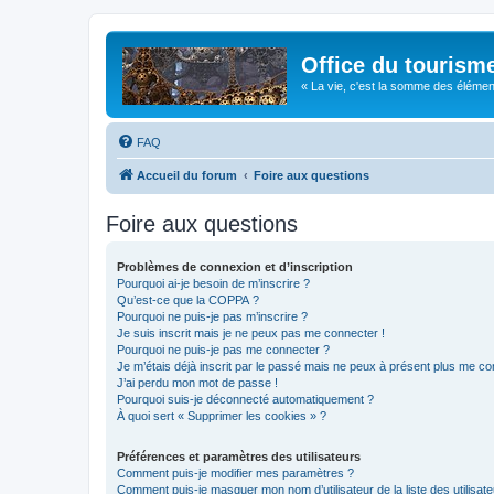
Office du tourism
« La vie, c'est la somme des éléments 
FAQ
Accueil du forum
Foire aux questions
Foire aux questions
Problèmes de connexion et d’inscription
Pourquoi ai-je besoin de m’inscrire ?
Qu’est-ce que la COPPA ?
Pourquoi ne puis-je pas m’inscrire ?
Je suis inscrit mais je ne peux pas me connecter !
Pourquoi ne puis-je pas me connecter ?
Je m’étais déjà inscrit par le passé mais ne peux à présent plus me co
J’ai perdu mon mot de passe !
Pourquoi suis-je déconnecté automatiquement ?
À quoi sert « Supprimer les cookies » ?
Préférences et paramètres des utilisateurs
Comment puis-je modifier mes paramètres ?
Comment puis-je masquer mon nom d’utilisateur de la liste des utilisate