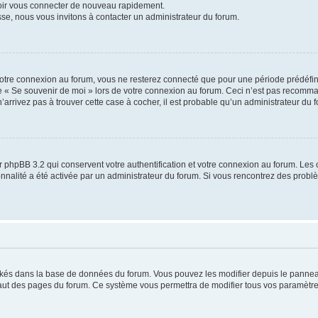
voir vous connecter de nouveau rapidement.
sse, nous vous invitons à contacter un administrateur du forum.
otre connexion au forum, vous ne resterez connecté que pour une période prédéfinie
se « Se souvenir de moi » lors de votre connexion au forum. Ceci n’est pas recomm
’arrivez pas à trouver cette case à cocher, il est probable qu’un administrateur du fo
 phpBB 3.2 qui conservent votre authentification et votre connexion au forum. Les 
tionnalité a été activée par un administrateur du forum. Si vous rencontrez des pro
ockés dans la base de données du forum. Vous pouvez les modifier depuis le panneau 
haut des pages du forum. Ce système vous permettra de modifier tous vos paramètre