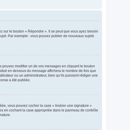
ez sur le bouton « Répondre ». Il se peut que vous ayez besoin
 sujet. Par exemple : vous pouvez publier de nouveaux sujets
s pouvez modifier un de vos messages en cliquant le bouton
e situé en dessous du message affichera le nombre de fois que
modérateur ou un administrateur, bien qu’ils puissent rédiger une
ponse a été publiée.
réée, vous pouvez cocher la case « Insérer une signature »
ages en cochant la case appropriée dans le panneau de contrôle
gnature.