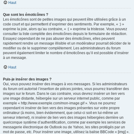
Haut
Que sont les émoticônes ?
Les émoticônes sont de petites images qui peuvent être utilisées grâce à un
code court et qui permettent d’exprimer des sentiments. Par exemple, « :) »
exprime la joie, alors qu’au contraire, « :( » exprime la tristesse. Vous pouvez
consulter la liste complète des émoticônes depuis le formulaire de rédaction.
Essayez cependant de ne pas abuser des émoticônes, elles peuvent
rapidement rendre un message illisible et un modérateur pourrait décider de le
modifier ou de le supprimer complètement. Les administrateurs du forum
peuvent également limiter le nombre d’émoticônes qu’il est possible d’insérer
à un message.
Haut
Puis-je insérer des images ?
Oui, vous pouvez insérer des images à vos messages. Si les administrateurs
du forum ont autorisé l’insertion de pièces jointes, vous pourrez transférer des
images sur le forum. Dans le cas contraire, vous devrez insérer un lien vers
une image distante, hébergée sur un serveur internet public, comme par
exemple « http://www.exemple.com/mon-image.gif ». Vous ne pourrez
cependant ni insérer de lien vers des images présentes sur votre propre
ordinateur (à moins, bien évidemment, que celui-ci soit en lui-même un
serveur internet), ni insérer de lien vers des images hébergées derrière un
quelconque système d’authentification, comme par exemple les services de
messagerie électronique de Outlook ou de Yahoo, les sites protégés par un
mot de passe, etc. Pour insérer une image, utilisez la balise BBCode « [img] ».