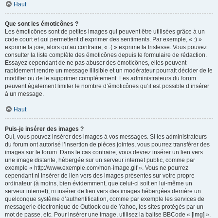
Haut
Que sont les émoticônes ?
Les émoticônes sont de petites images qui peuvent être utilisées grâce à un
code court et qui permettent d’exprimer des sentiments. Par exemple, « :) »
exprime la joie, alors qu’au contraire, « :( » exprime la tristesse. Vous pouvez
consulter la liste complète des émoticônes depuis le formulaire de rédaction.
Essayez cependant de ne pas abuser des émoticônes, elles peuvent
rapidement rendre un message illisible et un modérateur pourrait décider de le
modifier ou de le supprimer complètement. Les administrateurs du forum
peuvent également limiter le nombre d’émoticônes qu’il est possible d’insérer
à un message.
Haut
Puis-je insérer des images ?
Oui, vous pouvez insérer des images à vos messages. Si les administrateurs
du forum ont autorisé l’insertion de pièces jointes, vous pourrez transférer des
images sur le forum. Dans le cas contraire, vous devrez insérer un lien vers
une image distante, hébergée sur un serveur internet public, comme par
exemple « http://www.exemple.com/mon-image.gif ». Vous ne pourrez
cependant ni insérer de lien vers des images présentes sur votre propre
ordinateur (à moins, bien évidemment, que celui-ci soit en lui-même un
serveur internet), ni insérer de lien vers des images hébergées derrière un
quelconque système d’authentification, comme par exemple les services de
messagerie électronique de Outlook ou de Yahoo, les sites protégés par un
mot de passe, etc. Pour insérer une image, utilisez la balise BBCode « [img] ».