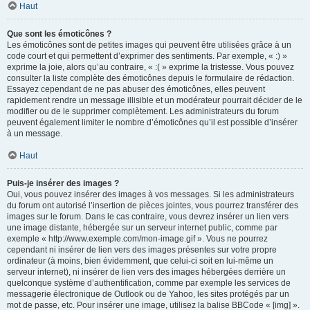
Haut
Que sont les émoticônes ?
Les émoticônes sont de petites images qui peuvent être utilisées grâce à un
code court et qui permettent d’exprimer des sentiments. Par exemple, « :) »
exprime la joie, alors qu’au contraire, « :( » exprime la tristesse. Vous pouvez
consulter la liste complète des émoticônes depuis le formulaire de rédaction.
Essayez cependant de ne pas abuser des émoticônes, elles peuvent
rapidement rendre un message illisible et un modérateur pourrait décider de le
modifier ou de le supprimer complètement. Les administrateurs du forum
peuvent également limiter le nombre d’émoticônes qu’il est possible d’insérer
à un message.
Haut
Puis-je insérer des images ?
Oui, vous pouvez insérer des images à vos messages. Si les administrateurs
du forum ont autorisé l’insertion de pièces jointes, vous pourrez transférer des
images sur le forum. Dans le cas contraire, vous devrez insérer un lien vers
une image distante, hébergée sur un serveur internet public, comme par
exemple « http://www.exemple.com/mon-image.gif ». Vous ne pourrez
cependant ni insérer de lien vers des images présentes sur votre propre
ordinateur (à moins, bien évidemment, que celui-ci soit en lui-même un
serveur internet), ni insérer de lien vers des images hébergées derrière un
quelconque système d’authentification, comme par exemple les services de
messagerie électronique de Outlook ou de Yahoo, les sites protégés par un
mot de passe, etc. Pour insérer une image, utilisez la balise BBCode « [img] ».