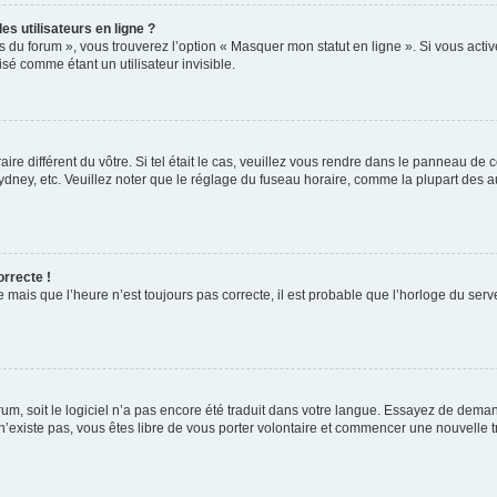
s utilisateurs en ligne ?
s du forum », vous trouverez l’option « Masquer mon statut en ligne ». Si vous activ
é comme étant un utilisateur invisible.
aire différent du vôtre. Si tel était le cas, veuillez vous rendre dans le panneau de co
ey, etc. Veuillez noter que le réglage du fuseau horaire, comme la plupart des autr
orrecte !
 mais que l’heure n’est toujours pas correcte, il est probable que l’horloge du serve
orum, soit le logiciel n’a pas encore été traduit dans votre langue. Essayez de deman
 n’existe pas, vous êtes libre de vous porter volontaire et commencer une nouvelle t