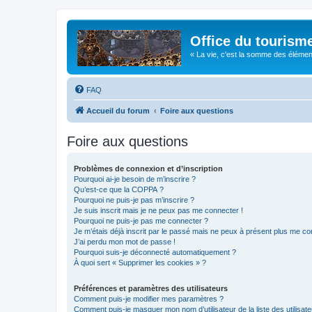
Office du tourism
« La vie, c'est la somme des éléments 
FAQ
Accueil du forum
Foire aux questions
Foire aux questions
Problèmes de connexion et d’inscription
Pourquoi ai-je besoin de m’inscrire ?
Qu’est-ce que la COPPA ?
Pourquoi ne puis-je pas m’inscrire ?
Je suis inscrit mais je ne peux pas me connecter !
Pourquoi ne puis-je pas me connecter ?
Je m’étais déjà inscrit par le passé mais ne peux à présent plus me co
J’ai perdu mon mot de passe !
Pourquoi suis-je déconnecté automatiquement ?
À quoi sert « Supprimer les cookies » ?
Préférences et paramètres des utilisateurs
Comment puis-je modifier mes paramètres ?
Comment puis-je masquer mon nom d’utilisateur de la liste des utilisate