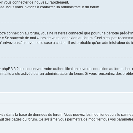
voir vous connecter de nouveau rapidement.
sse, nous vous invitons à contacter un administrateur du forum.
otre connexion au forum, vous ne resterez connecté que pour une période prédéfinie
se « Se souvenir de moi » lors de votre connexion au forum. Ceci n’est pas recomm
’arrivez pas à trouver cette case à cocher, il est probable qu’un administrateur du fo
 phpBB 3.2 qui conservent votre authentification et votre connexion au forum. Les 
tionnalité a été activée par un administrateur du forum. Si vous rencontrez des pro
ockés dans la base de données du forum. Vous pouvez les modifier depuis le panneau 
haut des pages du forum. Ce système vous permettra de modifier tous vos paramètre