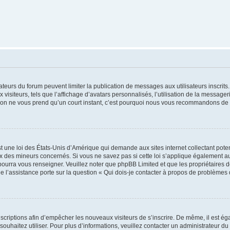
trateurs du forum peuvent limiter la publication de messages aux utilisateurs inscri
visiteurs, tels que l’affichage d’avatars personnalisés, l’utilisation de la messager
ription ne vous prend qu’un court instant, c’est pourquoi nous vous recommandons de l
t une loi des États-Unis d’Amérique qui demande aux sites internet collectant pot
 des mineurs concernés. Si vous ne savez pas si cette loi s’applique également au
 pourra vous renseigner. Veuillez noter que phpBB Limited et que les propriétaires
ue l’assistance porte sur la question « Qui dois-je contacter à propos de problèmes 
inscriptions afin d’empêcher les nouveaux visiteurs de s’inscrire. De même, il est é
s souhaitez utiliser. Pour plus d’informations, veuillez contacter un administrateur du