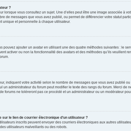
ateur ?
ur lorsque vous consultez un sujet. Une d’elles peut être une image associée à vo
mbre de messages que vous avez publié, ou permet de différencier votre statut parti
 unique et personnelle à chaque utilisateur.
ous pouvez ajouter un avatar en utilisant une des quatre méthodes suivantes : le serv
ent activer ou non la fonctionnalité des avatars et des méthodes qu’ils veuillent ren
forum.
ur, indiquent votre activité selon le nombre de messages que vous avez publié ou id
eul un administrateur du forum peut modifier le texte des rangs du forum. Merci de 
de forums ne toléreront pas ce procédé et un administrateur ou un modérateur pou
ur le lien de courrier électronique d’un utilisateur ?
s utilisateurs inscrits peuvent envoyer des courriers électroniques aux autres utili
es utilisateurs malveillants ou des robots.