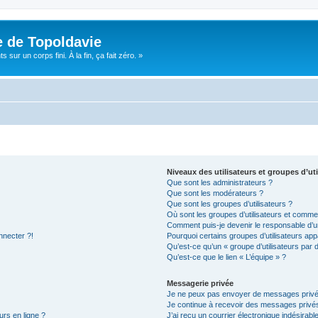
e de Topoldavie
sur un corps fini. À la fin, ça fait zéro. »
Niveaux des utilisateurs et groupes d’uti
Que sont les administrateurs ?
Que sont les modérateurs ?
Que sont les groupes d’utilisateurs ?
Où sont les groupes d’utilisateurs et commen
Comment puis-je devenir le responsable d’un
nnecter ?!
Pourquoi certains groupes d’utilisateurs app
Qu’est-ce qu’un « groupe d’utilisateurs par 
Qu’est-ce que le lien « L’équipe » ?
Messagerie privée
Je ne peux pas envoyer de messages privé
Je continue à recevoir des messages privés 
urs en ligne ?
J’ai reçu un courrier électronique indésirabl