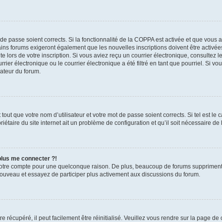
t de passe soient corrects. Si la fonctionnalité de la COPPA est activée et que vous 
ains forums exigeront également que les nouvelles inscriptions doivent être activée
te lors de votre inscription. Si vous aviez reçu un courrier électronique, consultez l
r électronique ou le courrier électronique a été filtré en tant que pourriel. Si vo
rateur du forum.
out que votre nom d’utilisateur et votre mot de passe soient corrects. Si tel est le
iétaire du site internet ait un problème de configuration et qu’il soit nécessaire de l
 plus me connecter ?!
votre compte pour une quelconque raison. De plus, beaucoup de forums suppriment pér
 nouveau et essayez de participer plus activement aux discussions du forum.
 récupéré, il peut facilement être réinitialisé. Veuillez vous rendre sur la page de