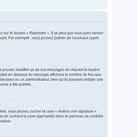
ez sur le bouton « Répondre ». Il se peut que vous ayez besoin
 sujet. Par exemple : vous pouvez publier de nouveaux sujets
s pouvez modifier un de vos messages en cliquant le bouton
e situé en dessous du message affichera le nombre de fois que
modérateur ou un administrateur, bien qu’ils puissent rédiger une
ponse a été publiée.
réée, vous pouvez cocher la case « Insérer une signature »
ages en cochant la case appropriée dans le panneau de contrôle
gnature.