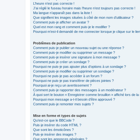
L’heure n’est pas correcte !
J’ai réglé le fuseau horaire mais l’heure n’est toujours pas correcte !
Ma langue n’apparaît pas dans la liste !
Que signifient les images situées à côté de mon nom d’utilisateur ?
Comment puis-je afficher un avatar ?
Quel est mon rang et comment puis-je le modifier ?
Pourquoi m’est-il demandé de me connecter lorsque je clique sur le lien 
Problèmes de publication
Comment puis-je publier un nouveau sujet ou une réponse ?
Comment puis-je modifier ou supprimer un message ?
Comment puis-je insérer une signature à mon message ?
Comment puis-je créer un sondage ?
Pourquoi ne puis-je pas ajouter plus d’options à un sondage ?
Comment puis-je modifier ou supprimer un sondage ?
Pourquoi ne puis-je pas accéder à un forum ?
Pourquoi ne puis-je pas transférer de pièces jointes ?
Pourquoi ai-je reçu un avertissement ?
Comment puis-je rapporter des messages à un modérateur ?
À quoi sert le bouton « Enregistrer comme brouillon » affiché lors de la 
Pourquoi mon message a-t-il besoin d’être approuvé ?
Comment puis-je remonter mes sujets ?
Mise en forme et types de sujets
Qu’est-ce que le BBCode ?
Puis-je insérer du code HTML ?
Que sont les émoticônes ?
Puis-je insérer des images ?
Que sont les annonces générales ?