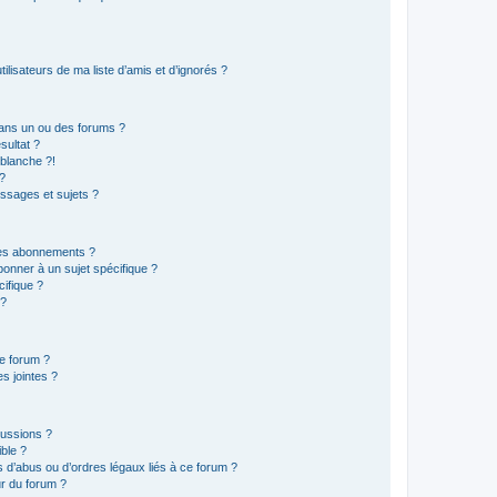
lisateurs de ma liste d’amis et d’ignorés ?
ans un ou des forums ?
sultat ?
blanche ?!
?
ssages et sujets ?
t les abonnements ?
onner à un sujet spécifique ?
ifique ?
 ?
ce forum ?
s jointes ?
cussions ?
ible ?
 d’abus ou d’ordres légaux liés à ce forum ?
r du forum ?