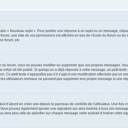
outon « Nouveau sujet ». Pour publier une réponse à un sujet ou un message, cliqu
 forum, une liste de vos permissions est affichée en bas de l’écran du forum ou du
ce forum, etc.
r du forum, vous ne pouvez modifier ou supprimer que vos propres messages. Vou
 initial ait été publié. Si quelqu’un a déjà répondu à votre message, un petit text
ion. Ce petit texte n’apparaîtra pas s’il s’agit d’une modification effectuée par un 
ue les utilisateurs normaux ne peuvent pas supprimer leur propre message si une ré
ut d’abord en créer une depuis le panneau de contrôle de l’utilisateur. Une fois c
ure. Vous pouvez également ajouter une signature qui sera insérée à tous vos mess
 vous sera plus utile de spécifier sur chaque message votre souhait d’insérer votre si