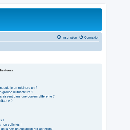
Inscription
Connexion
lisateurs
t puis-je en rejoindre un ?
 groupe d’utilisateurs ?
araissent dans une couleur différente ?
défaut » ?
s !
non sollicités !
e de la part de quelqu’un sur ce forum !