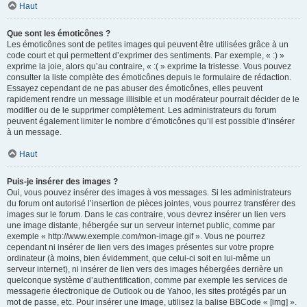
Haut
Que sont les émoticônes ?
Les émoticônes sont de petites images qui peuvent être utilisées grâce à un
code court et qui permettent d’exprimer des sentiments. Par exemple, « :) »
exprime la joie, alors qu’au contraire, « :( » exprime la tristesse. Vous pouvez
consulter la liste complète des émoticônes depuis le formulaire de rédaction.
Essayez cependant de ne pas abuser des émoticônes, elles peuvent
rapidement rendre un message illisible et un modérateur pourrait décider de le
modifier ou de le supprimer complètement. Les administrateurs du forum
peuvent également limiter le nombre d’émoticônes qu’il est possible d’insérer
à un message.
Haut
Puis-je insérer des images ?
Oui, vous pouvez insérer des images à vos messages. Si les administrateurs
du forum ont autorisé l’insertion de pièces jointes, vous pourrez transférer des
images sur le forum. Dans le cas contraire, vous devrez insérer un lien vers
une image distante, hébergée sur un serveur internet public, comme par
exemple « http://www.exemple.com/mon-image.gif ». Vous ne pourrez
cependant ni insérer de lien vers des images présentes sur votre propre
ordinateur (à moins, bien évidemment, que celui-ci soit en lui-même un
serveur internet), ni insérer de lien vers des images hébergées derrière un
quelconque système d’authentification, comme par exemple les services de
messagerie électronique de Outlook ou de Yahoo, les sites protégés par un
mot de passe, etc. Pour insérer une image, utilisez la balise BBCode « [img] ».