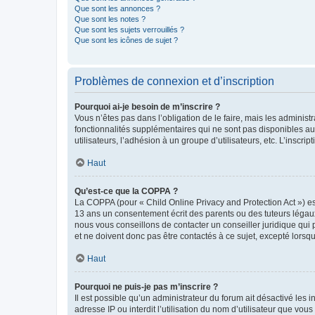
Que sont les annonces ?
Que sont les notes ?
Que sont les sujets verrouillés ?
Que sont les icônes de sujet ?
Problèmes de connexion et d’inscription
Pourquoi ai-je besoin de m’inscrire ?
Vous n’êtes pas dans l’obligation de le faire, mais les adminis
fonctionnalités supplémentaires qui ne sont pas disponibles aux 
utilisateurs, l’adhésion à un groupe d’utilisateurs, etc. L’insc
Haut
Qu’est-ce que la COPPA ?
La COPPA (pour « Child Online Privacy and Protection Act ») es
13 ans un consentement écrit des parents ou des tuteurs légaux
nous vous conseillons de contacter un conseiller juridique qui
et ne doivent donc pas être contactés à ce sujet, excepté lorsq
Haut
Pourquoi ne puis-je pas m’inscrire ?
Il est possible qu’un administrateur du forum ait désactivé les 
adresse IP ou interdit l’utilisation du nom d’utilisateur que vou