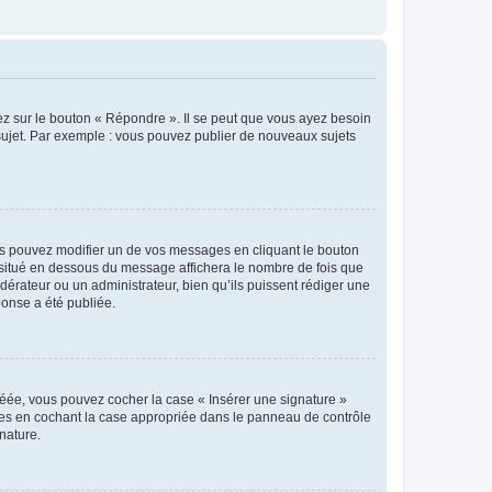
ez sur le bouton « Répondre ». Il se peut que vous ayez besoin
 sujet. Par exemple : vous pouvez publier de nouveaux sujets
s pouvez modifier un de vos messages en cliquant le bouton
e situé en dessous du message affichera le nombre de fois que
modérateur ou un administrateur, bien qu’ils puissent rédiger une
ponse a été publiée.
réée, vous pouvez cocher la case « Insérer une signature »
ages en cochant la case appropriée dans le panneau de contrôle
gnature.