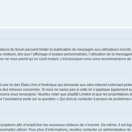
trateurs du forum peuvent limiter la publication de messages aux utilisateurs inscri
visiteurs, tels que l’affichage d’avatars personnalisés, l’utilisation de la messager
ription ne vous prend qu’un court instant, c’est pourquoi nous vous recommandons de l
t une loi des États-Unis d’Amérique qui demande aux sites internet collectant pot
 des mineurs concernés. Si vous ne savez pas si cette loi s’applique également au
 pourra vous renseigner. Veuillez noter que phpBB Limited et que les propriétaires
ue l’assistance porte sur la question « Qui dois-je contacter à propos de problèmes 
inscriptions afin d’empêcher les nouveaux visiteurs de s’inscrire. De même, il est é
s souhaitez utiliser. Pour plus d’informations, veuillez contacter un administrateur du