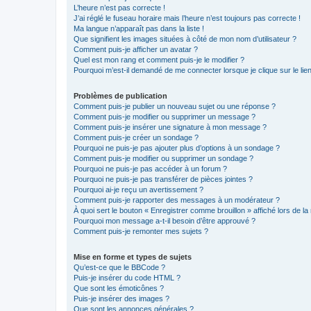
L’heure n’est pas correcte !
J’ai réglé le fuseau horaire mais l’heure n’est toujours pas correcte !
Ma langue n’apparaît pas dans la liste !
Que signifient les images situées à côté de mon nom d’utilisateur ?
Comment puis-je afficher un avatar ?
Quel est mon rang et comment puis-je le modifier ?
Pourquoi m’est-il demandé de me connecter lorsque je clique sur le lien 
Problèmes de publication
Comment puis-je publier un nouveau sujet ou une réponse ?
Comment puis-je modifier ou supprimer un message ?
Comment puis-je insérer une signature à mon message ?
Comment puis-je créer un sondage ?
Pourquoi ne puis-je pas ajouter plus d’options à un sondage ?
Comment puis-je modifier ou supprimer un sondage ?
Pourquoi ne puis-je pas accéder à un forum ?
Pourquoi ne puis-je pas transférer de pièces jointes ?
Pourquoi ai-je reçu un avertissement ?
Comment puis-je rapporter des messages à un modérateur ?
À quoi sert le bouton « Enregistrer comme brouillon » affiché lors de la 
Pourquoi mon message a-t-il besoin d’être approuvé ?
Comment puis-je remonter mes sujets ?
Mise en forme et types de sujets
Qu’est-ce que le BBCode ?
Puis-je insérer du code HTML ?
Que sont les émoticônes ?
Puis-je insérer des images ?
Que sont les annonces générales ?