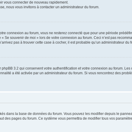
voir vous connecter de nouveau rapidement.
sse, nous vous invitons à contacter un administrateur du forum.
otre connexion au forum, vous ne resterez connecté que pour une période prédéfinie
se « Se souvenir de moi » lors de votre connexion au forum. Ceci n’est pas recomm
’arrivez pas à trouver cette case à cocher, il est probable qu’un administrateur du fo
 phpBB 3.2 qui conservent votre authentification et votre connexion au forum. Les 
tionnalité a été activée par un administrateur du forum. Si vous rencontrez des pro
ockés dans la base de données du forum. Vous pouvez les modifier depuis le panneau 
haut des pages du forum. Ce système vous permettra de modifier tous vos paramètre