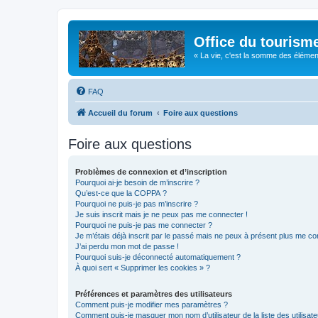
Office du tourism
« La vie, c'est la somme des éléments 
FAQ
Accueil du forum
Foire aux questions
Foire aux questions
Problèmes de connexion et d’inscription
Pourquoi ai-je besoin de m’inscrire ?
Qu’est-ce que la COPPA ?
Pourquoi ne puis-je pas m’inscrire ?
Je suis inscrit mais je ne peux pas me connecter !
Pourquoi ne puis-je pas me connecter ?
Je m’étais déjà inscrit par le passé mais ne peux à présent plus me co
J’ai perdu mon mot de passe !
Pourquoi suis-je déconnecté automatiquement ?
À quoi sert « Supprimer les cookies » ?
Préférences et paramètres des utilisateurs
Comment puis-je modifier mes paramètres ?
Comment puis-je masquer mon nom d’utilisateur de la liste des utilisate