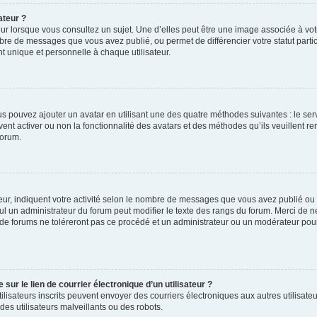
ateur ?
ur lorsque vous consultez un sujet. Une d’elles peut être une image associée à vo
mbre de messages que vous avez publié, ou permet de différencier votre statut parti
 unique et personnelle à chaque utilisateur.
ous pouvez ajouter un avatar en utilisant une des quatre méthodes suivantes : le serv
ent activer ou non la fonctionnalité des avatars et des méthodes qu’ils veuillent ren
forum.
ur, indiquent votre activité selon le nombre de messages que vous avez publié ou id
eul un administrateur du forum peut modifier le texte des rangs du forum. Merci de 
de forums ne toléreront pas ce procédé et un administrateur ou un modérateur pou
ur le lien de courrier électronique d’un utilisateur ?
s utilisateurs inscrits peuvent envoyer des courriers électroniques aux autres utili
es utilisateurs malveillants ou des robots.