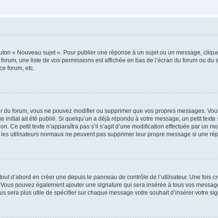
outon « Nouveau sujet ». Pour publier une réponse à un sujet ou un message, cliqu
 forum, une liste de vos permissions est affichée en bas de l’écran du forum ou du
ce forum, etc.
r du forum, vous ne pouvez modifier ou supprimer que vos propres messages. Vou
 initial ait été publié. Si quelqu’un a déjà répondu à votre message, un petit text
ion. Ce petit texte n’apparaîtra pas s’il s’agit d’une modification effectuée par un 
ue les utilisateurs normaux ne peuvent pas supprimer leur propre message si une ré
ut d’abord en créer une depuis le panneau de contrôle de l’utilisateur. Une fois c
ure. Vous pouvez également ajouter une signature qui sera insérée à tous vos mess
 vous sera plus utile de spécifier sur chaque message votre souhait d’insérer votre si