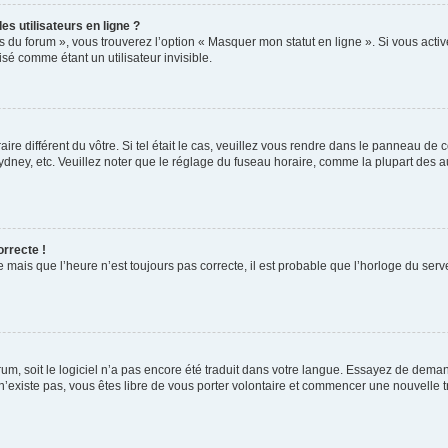
s utilisateurs en ligne ?
s du forum », vous trouverez l’option « Masquer mon statut en ligne ». Si vous activ
é comme étant un utilisateur invisible.
aire différent du vôtre. Si tel était le cas, veuillez vous rendre dans le panneau de co
ey, etc. Veuillez noter que le réglage du fuseau horaire, comme la plupart des autr
orrecte !
 mais que l’heure n’est toujours pas correcte, il est probable que l’horloge du serve
orum, soit le logiciel n’a pas encore été traduit dans votre langue. Essayez de deman
 n’existe pas, vous êtes libre de vous porter volontaire et commencer une nouvelle t