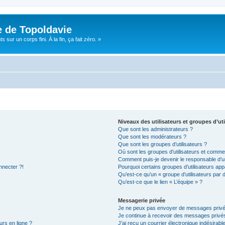
e de Topoldavie
sur un corps fini. À la fin, ça fait zéro. »
Niveaux des utilisateurs et groupes d’uti
Que sont les administrateurs ?
Que sont les modérateurs ?
Que sont les groupes d’utilisateurs ?
Où sont les groupes d’utilisateurs et commen
Comment puis-je devenir le responsable d’un
nnecter ?!
Pourquoi certains groupes d’utilisateurs app
Qu’est-ce qu’un « groupe d’utilisateurs par 
Qu’est-ce que le lien « L’équipe » ?
Messagerie privée
Je ne peux pas envoyer de messages privé
Je continue à recevoir des messages privés 
urs en ligne ?
J’ai reçu un courrier électronique indésirabl