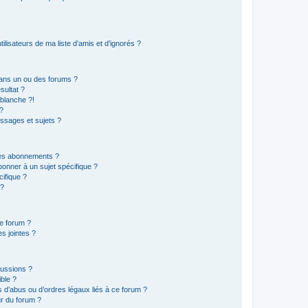
lisateurs de ma liste d’amis et d’ignorés ?
ans un ou des forums ?
sultat ?
blanche ?!
?
ssages et sujets ?
t les abonnements ?
onner à un sujet spécifique ?
ifique ?
 ?
ce forum ?
s jointes ?
cussions ?
ible ?
 d’abus ou d’ordres légaux liés à ce forum ?
r du forum ?