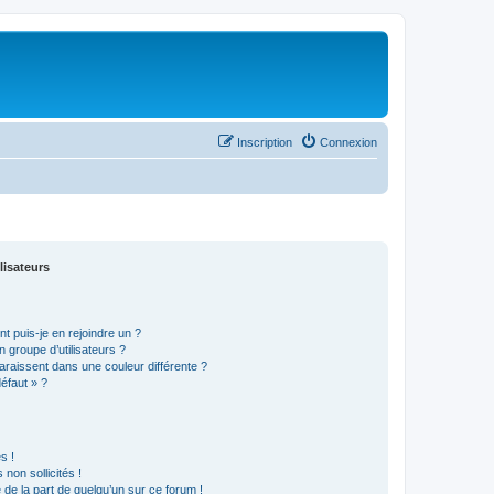
Inscription
Connexion
lisateurs
t puis-je en rejoindre un ?
 groupe d’utilisateurs ?
araissent dans une couleur différente ?
défaut » ?
s !
non sollicités !
e de la part de quelqu’un sur ce forum !