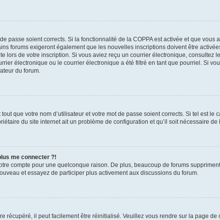
t de passe soient corrects. Si la fonctionnalité de la COPPA est activée et que vous 
ains forums exigeront également que les nouvelles inscriptions doivent être activée
te lors de votre inscription. Si vous aviez reçu un courrier électronique, consultez l
r électronique ou le courrier électronique a été filtré en tant que pourriel. Si vo
rateur du forum.
out que votre nom d’utilisateur et votre mot de passe soient corrects. Si tel est le
iétaire du site internet ait un problème de configuration et qu’il soit nécessaire de l
 plus me connecter ?!
votre compte pour une quelconque raison. De plus, beaucoup de forums suppriment pér
 nouveau et essayez de participer plus activement aux discussions du forum.
 récupéré, il peut facilement être réinitialisé. Veuillez vous rendre sur la page de