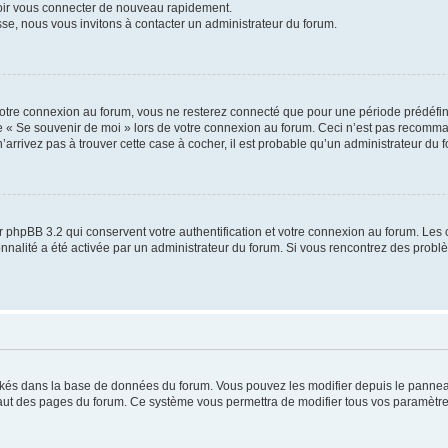
voir vous connecter de nouveau rapidement.
sse, nous vous invitons à contacter un administrateur du forum.
otre connexion au forum, vous ne resterez connecté que pour une période prédéfinie
se « Se souvenir de moi » lors de votre connexion au forum. Ceci n’est pas recomm
’arrivez pas à trouver cette case à cocher, il est probable qu’un administrateur du fo
 phpBB 3.2 qui conservent votre authentification et votre connexion au forum. Les 
tionnalité a été activée par un administrateur du forum. Si vous rencontrez des pro
ockés dans la base de données du forum. Vous pouvez les modifier depuis le panneau 
haut des pages du forum. Ce système vous permettra de modifier tous vos paramètre