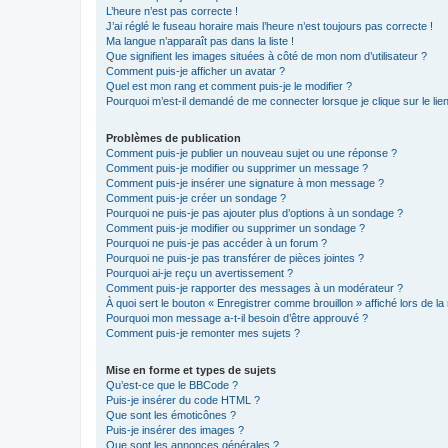
L’heure n’est pas correcte !
J’ai réglé le fuseau horaire mais l’heure n’est toujours pas correcte !
Ma langue n’apparaît pas dans la liste !
Que signifient les images situées à côté de mon nom d’utilisateur ?
Comment puis-je afficher un avatar ?
Quel est mon rang et comment puis-je le modifier ?
Pourquoi m’est-il demandé de me connecter lorsque je clique sur le lien 
Problèmes de publication
Comment puis-je publier un nouveau sujet ou une réponse ?
Comment puis-je modifier ou supprimer un message ?
Comment puis-je insérer une signature à mon message ?
Comment puis-je créer un sondage ?
Pourquoi ne puis-je pas ajouter plus d’options à un sondage ?
Comment puis-je modifier ou supprimer un sondage ?
Pourquoi ne puis-je pas accéder à un forum ?
Pourquoi ne puis-je pas transférer de pièces jointes ?
Pourquoi ai-je reçu un avertissement ?
Comment puis-je rapporter des messages à un modérateur ?
À quoi sert le bouton « Enregistrer comme brouillon » affiché lors de la 
Pourquoi mon message a-t-il besoin d’être approuvé ?
Comment puis-je remonter mes sujets ?
Mise en forme et types de sujets
Qu’est-ce que le BBCode ?
Puis-je insérer du code HTML ?
Que sont les émoticônes ?
Puis-je insérer des images ?
Que sont les annonces générales ?