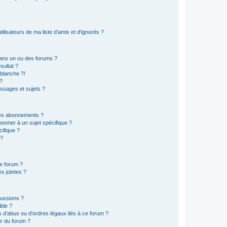
lisateurs de ma liste d’amis et d’ignorés ?
ans un ou des forums ?
sultat ?
blanche ?!
?
ssages et sujets ?
t les abonnements ?
onner à un sujet spécifique ?
ifique ?
 ?
ce forum ?
s jointes ?
cussions ?
ible ?
 d’abus ou d’ordres légaux liés à ce forum ?
r du forum ?