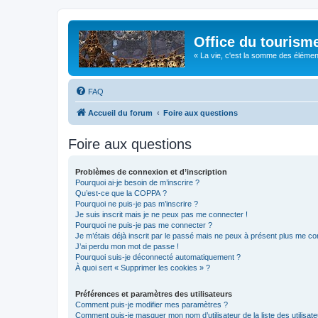
Office du tourism
« La vie, c'est la somme des éléments 
FAQ
Accueil du forum
Foire aux questions
Foire aux questions
Problèmes de connexion et d’inscription
Pourquoi ai-je besoin de m’inscrire ?
Qu’est-ce que la COPPA ?
Pourquoi ne puis-je pas m’inscrire ?
Je suis inscrit mais je ne peux pas me connecter !
Pourquoi ne puis-je pas me connecter ?
Je m’étais déjà inscrit par le passé mais ne peux à présent plus me co
J’ai perdu mon mot de passe !
Pourquoi suis-je déconnecté automatiquement ?
À quoi sert « Supprimer les cookies » ?
Préférences et paramètres des utilisateurs
Comment puis-je modifier mes paramètres ?
Comment puis-je masquer mon nom d’utilisateur de la liste des utilisate