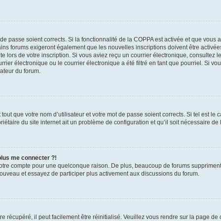
t de passe soient corrects. Si la fonctionnalité de la COPPA est activée et que vous 
ains forums exigeront également que les nouvelles inscriptions doivent être activée
te lors de votre inscription. Si vous aviez reçu un courrier électronique, consultez l
r électronique ou le courrier électronique a été filtré en tant que pourriel. Si vo
rateur du forum.
out que votre nom d’utilisateur et votre mot de passe soient corrects. Si tel est le
iétaire du site internet ait un problème de configuration et qu’il soit nécessaire de l
 plus me connecter ?!
votre compte pour une quelconque raison. De plus, beaucoup de forums suppriment pér
 nouveau et essayez de participer plus activement aux discussions du forum.
 récupéré, il peut facilement être réinitialisé. Veuillez vous rendre sur la page de