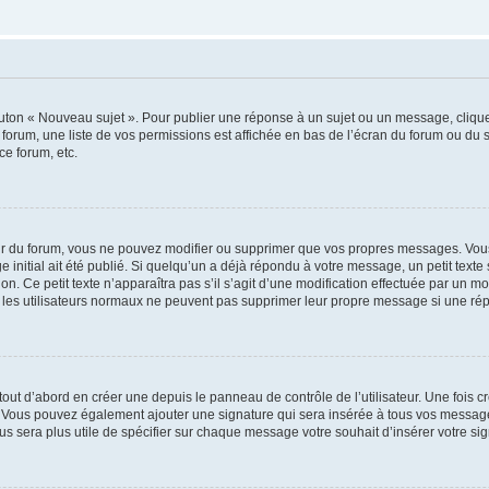
outon « Nouveau sujet ». Pour publier une réponse à un sujet ou un message, cliqu
 forum, une liste de vos permissions est affichée en bas de l’écran du forum ou du
ce forum, etc.
r du forum, vous ne pouvez modifier ou supprimer que vos propres messages. Vou
 initial ait été publié. Si quelqu’un a déjà répondu à votre message, un petit text
ion. Ce petit texte n’apparaîtra pas s’il s’agit d’une modification effectuée par un 
ue les utilisateurs normaux ne peuvent pas supprimer leur propre message si une ré
ut d’abord en créer une depuis le panneau de contrôle de l’utilisateur. Une fois c
ure. Vous pouvez également ajouter une signature qui sera insérée à tous vos mess
 vous sera plus utile de spécifier sur chaque message votre souhait d’insérer votre si