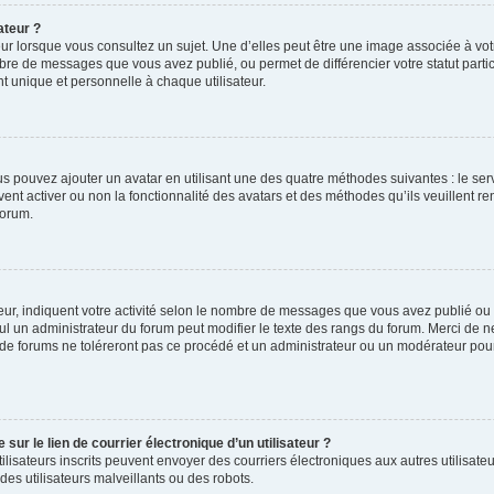
ateur ?
ur lorsque vous consultez un sujet. Une d’elles peut être une image associée à vo
mbre de messages que vous avez publié, ou permet de différencier votre statut parti
 unique et personnelle à chaque utilisateur.
ous pouvez ajouter un avatar en utilisant une des quatre méthodes suivantes : le serv
ent activer ou non la fonctionnalité des avatars et des méthodes qu’ils veuillent ren
forum.
ur, indiquent votre activité selon le nombre de messages que vous avez publié ou id
eul un administrateur du forum peut modifier le texte des rangs du forum. Merci de 
de forums ne toléreront pas ce procédé et un administrateur ou un modérateur pou
ur le lien de courrier électronique d’un utilisateur ?
s utilisateurs inscrits peuvent envoyer des courriers électroniques aux autres utili
es utilisateurs malveillants ou des robots.