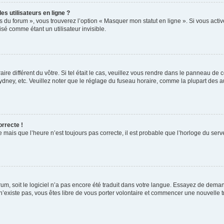
s utilisateurs en ligne ?
s du forum », vous trouverez l’option « Masquer mon statut en ligne ». Si vous activ
é comme étant un utilisateur invisible.
aire différent du vôtre. Si tel était le cas, veuillez vous rendre dans le panneau de co
ey, etc. Veuillez noter que le réglage du fuseau horaire, comme la plupart des autr
orrecte !
 mais que l’heure n’est toujours pas correcte, il est probable que l’horloge du serve
orum, soit le logiciel n’a pas encore été traduit dans votre langue. Essayez de deman
 n’existe pas, vous êtes libre de vous porter volontaire et commencer une nouvelle t