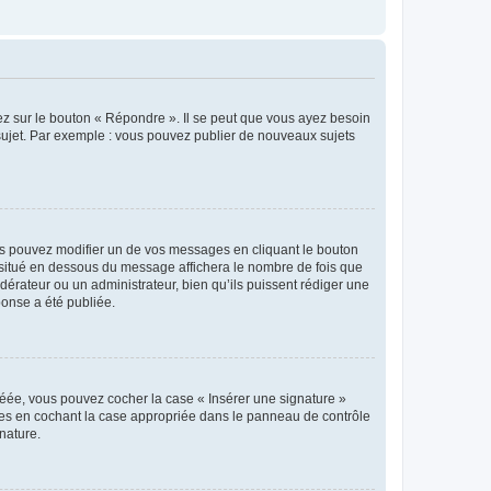
ez sur le bouton « Répondre ». Il se peut que vous ayez besoin
 sujet. Par exemple : vous pouvez publier de nouveaux sujets
s pouvez modifier un de vos messages en cliquant le bouton
e situé en dessous du message affichera le nombre de fois que
modérateur ou un administrateur, bien qu’ils puissent rédiger une
ponse a été publiée.
réée, vous pouvez cocher la case « Insérer une signature »
ages en cochant la case appropriée dans le panneau de contrôle
gnature.