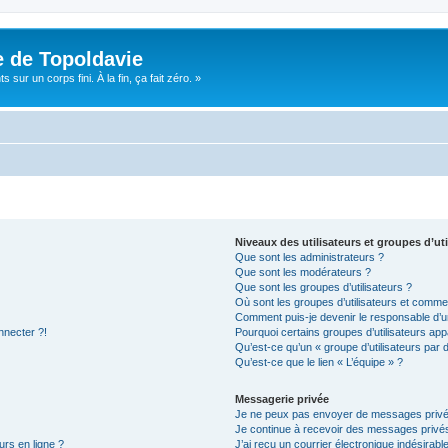
e de Topoldavie
sur un corps fini. À la fin, ça fait zéro. »
Niveaux des utilisateurs et groupes d’uti
Que sont les administrateurs ?
Que sont les modérateurs ?
Que sont les groupes d’utilisateurs ?
Où sont les groupes d’utilisateurs et commen
Comment puis-je devenir le responsable d’un
nnecter ?!
Pourquoi certains groupes d’utilisateurs app
Qu’est-ce qu’un « groupe d’utilisateurs par 
Qu’est-ce que le lien « L’équipe » ?
Messagerie privée
Je ne peux pas envoyer de messages privé
Je continue à recevoir des messages privés 
urs en ligne ?
J’ai reçu un courrier électronique indésirabl