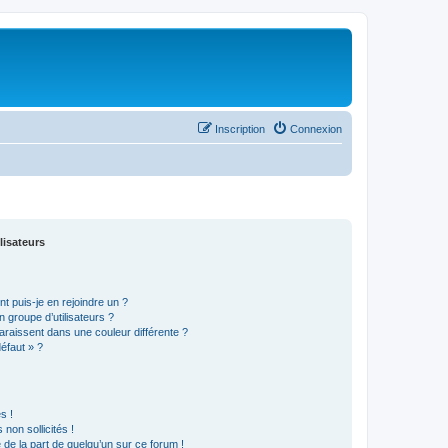
Inscription
Connexion
lisateurs
t puis-je en rejoindre un ?
 groupe d’utilisateurs ?
araissent dans une couleur différente ?
défaut » ?
s !
non sollicités !
e de la part de quelqu’un sur ce forum !