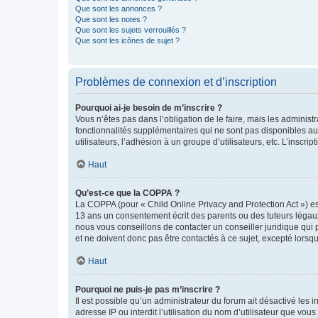
Que sont les annonces ?
Que sont les notes ?
Que sont les sujets verrouillés ?
Que sont les icônes de sujet ?
Problèmes de connexion et d’inscription
Pourquoi ai-je besoin de m’inscrire ?
Vous n’êtes pas dans l’obligation de le faire, mais les adminis
fonctionnalités supplémentaires qui ne sont pas disponibles aux 
utilisateurs, l’adhésion à un groupe d’utilisateurs, etc. L’insc
Haut
Qu’est-ce que la COPPA ?
La COPPA (pour « Child Online Privacy and Protection Act ») es
13 ans un consentement écrit des parents ou des tuteurs légaux
nous vous conseillons de contacter un conseiller juridique qui
et ne doivent donc pas être contactés à ce sujet, excepté lorsq
Haut
Pourquoi ne puis-je pas m’inscrire ?
Il est possible qu’un administrateur du forum ait désactivé les 
adresse IP ou interdit l’utilisation du nom d’utilisateur que vou