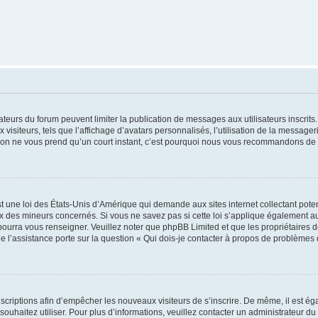
trateurs du forum peuvent limiter la publication de messages aux utilisateurs inscri
visiteurs, tels que l’affichage d’avatars personnalisés, l’utilisation de la messager
ription ne vous prend qu’un court instant, c’est pourquoi nous vous recommandons de l
t une loi des États-Unis d’Amérique qui demande aux sites internet collectant pot
 des mineurs concernés. Si vous ne savez pas si cette loi s’applique également au
 pourra vous renseigner. Veuillez noter que phpBB Limited et que les propriétaires
ue l’assistance porte sur la question « Qui dois-je contacter à propos de problèmes 
inscriptions afin d’empêcher les nouveaux visiteurs de s’inscrire. De même, il est é
s souhaitez utiliser. Pour plus d’informations, veuillez contacter un administrateur du