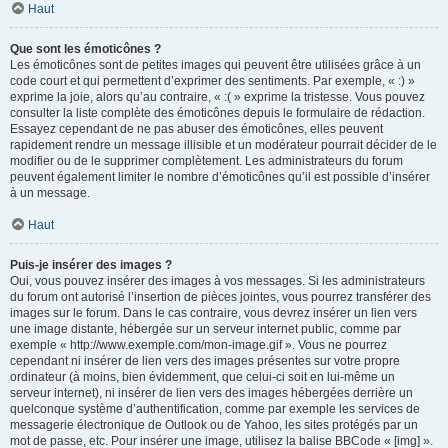
Haut
Que sont les émoticônes ?
Les émoticônes sont de petites images qui peuvent être utilisées grâce à un
code court et qui permettent d’exprimer des sentiments. Par exemple, « :) »
exprime la joie, alors qu’au contraire, « :( » exprime la tristesse. Vous pouvez
consulter la liste complète des émoticônes depuis le formulaire de rédaction.
Essayez cependant de ne pas abuser des émoticônes, elles peuvent
rapidement rendre un message illisible et un modérateur pourrait décider de le
modifier ou de le supprimer complètement. Les administrateurs du forum
peuvent également limiter le nombre d’émoticônes qu’il est possible d’insérer
à un message.
Haut
Puis-je insérer des images ?
Oui, vous pouvez insérer des images à vos messages. Si les administrateurs
du forum ont autorisé l’insertion de pièces jointes, vous pourrez transférer des
images sur le forum. Dans le cas contraire, vous devrez insérer un lien vers
une image distante, hébergée sur un serveur internet public, comme par
exemple « http://www.exemple.com/mon-image.gif ». Vous ne pourrez
cependant ni insérer de lien vers des images présentes sur votre propre
ordinateur (à moins, bien évidemment, que celui-ci soit en lui-même un
serveur internet), ni insérer de lien vers des images hébergées derrière un
quelconque système d’authentification, comme par exemple les services de
messagerie électronique de Outlook ou de Yahoo, les sites protégés par un
mot de passe, etc. Pour insérer une image, utilisez la balise BBCode « [img] ».