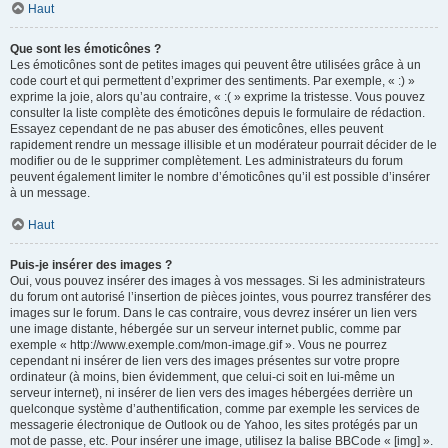
Haut
Que sont les émoticônes ?
Les émoticônes sont de petites images qui peuvent être utilisées grâce à un
code court et qui permettent d’exprimer des sentiments. Par exemple, « :) »
exprime la joie, alors qu’au contraire, « :( » exprime la tristesse. Vous pouvez
consulter la liste complète des émoticônes depuis le formulaire de rédaction.
Essayez cependant de ne pas abuser des émoticônes, elles peuvent
rapidement rendre un message illisible et un modérateur pourrait décider de le
modifier ou de le supprimer complètement. Les administrateurs du forum
peuvent également limiter le nombre d’émoticônes qu’il est possible d’insérer
à un message.
Haut
Puis-je insérer des images ?
Oui, vous pouvez insérer des images à vos messages. Si les administrateurs
du forum ont autorisé l’insertion de pièces jointes, vous pourrez transférer des
images sur le forum. Dans le cas contraire, vous devrez insérer un lien vers
une image distante, hébergée sur un serveur internet public, comme par
exemple « http://www.exemple.com/mon-image.gif ». Vous ne pourrez
cependant ni insérer de lien vers des images présentes sur votre propre
ordinateur (à moins, bien évidemment, que celui-ci soit en lui-même un
serveur internet), ni insérer de lien vers des images hébergées derrière un
quelconque système d’authentification, comme par exemple les services de
messagerie électronique de Outlook ou de Yahoo, les sites protégés par un
mot de passe, etc. Pour insérer une image, utilisez la balise BBCode « [img] ».