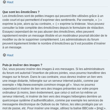
Haut
Que sont les émoticônes ?
Les émoticônes sont de petites images qui peuvent être utilisées grâce à un
code court et qui permettent d’exprimer des sentiments. Par exemple, « :) »
exprime la joie, alors qu’au contraire, « :( » exprime la tristesse. Vous pouvez
consulter la liste complète des émoticônes depuis le formulaire de rédaction.
Essayez cependant de ne pas abuser des émoticônes, elles peuvent
rapidement rendre un message illisible et un modérateur pourrait décider de le
modifier ou de le supprimer complètement. Les administrateurs du forum
peuvent également limiter le nombre d’émoticônes qu’il est possible d’insérer
à un message.
Haut
Puis-je insérer des images ?
Oui, vous pouvez insérer des images à vos messages. Si les administrateurs
du forum ont autorisé l’insertion de pièces jointes, vous pourrez transférer des
images sur le forum. Dans le cas contraire, vous devrez insérer un lien vers
une image distante, hébergée sur un serveur internet public, comme par
exemple « http://www.exemple.com/mon-image.gif ». Vous ne pourrez
cependant ni insérer de lien vers des images présentes sur votre propre
ordinateur (à moins, bien évidemment, que celui-ci soit en lui-même un
serveur internet), ni insérer de lien vers des images hébergées derrière un
quelconque système d’authentification, comme par exemple les services de
messagerie électronique de Outlook ou de Yahoo, les sites protégés par un
mot de passe, etc. Pour insérer une image, utilisez la balise BBCode « [img] ».