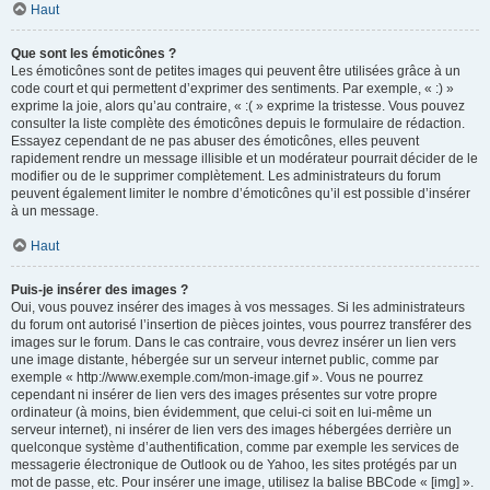
Haut
Que sont les émoticônes ?
Les émoticônes sont de petites images qui peuvent être utilisées grâce à un
code court et qui permettent d’exprimer des sentiments. Par exemple, « :) »
exprime la joie, alors qu’au contraire, « :( » exprime la tristesse. Vous pouvez
consulter la liste complète des émoticônes depuis le formulaire de rédaction.
Essayez cependant de ne pas abuser des émoticônes, elles peuvent
rapidement rendre un message illisible et un modérateur pourrait décider de le
modifier ou de le supprimer complètement. Les administrateurs du forum
peuvent également limiter le nombre d’émoticônes qu’il est possible d’insérer
à un message.
Haut
Puis-je insérer des images ?
Oui, vous pouvez insérer des images à vos messages. Si les administrateurs
du forum ont autorisé l’insertion de pièces jointes, vous pourrez transférer des
images sur le forum. Dans le cas contraire, vous devrez insérer un lien vers
une image distante, hébergée sur un serveur internet public, comme par
exemple « http://www.exemple.com/mon-image.gif ». Vous ne pourrez
cependant ni insérer de lien vers des images présentes sur votre propre
ordinateur (à moins, bien évidemment, que celui-ci soit en lui-même un
serveur internet), ni insérer de lien vers des images hébergées derrière un
quelconque système d’authentification, comme par exemple les services de
messagerie électronique de Outlook ou de Yahoo, les sites protégés par un
mot de passe, etc. Pour insérer une image, utilisez la balise BBCode « [img] ».