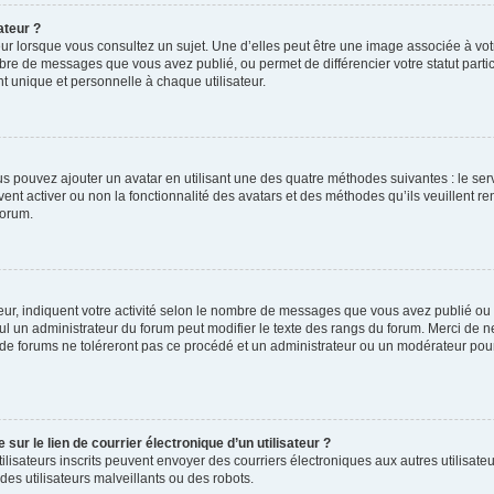
ateur ?
ur lorsque vous consultez un sujet. Une d’elles peut être une image associée à vo
mbre de messages que vous avez publié, ou permet de différencier votre statut parti
 unique et personnelle à chaque utilisateur.
ous pouvez ajouter un avatar en utilisant une des quatre méthodes suivantes : le serv
ent activer ou non la fonctionnalité des avatars et des méthodes qu’ils veuillent ren
forum.
ur, indiquent votre activité selon le nombre de messages que vous avez publié ou id
eul un administrateur du forum peut modifier le texte des rangs du forum. Merci de 
de forums ne toléreront pas ce procédé et un administrateur ou un modérateur pou
ur le lien de courrier électronique d’un utilisateur ?
s utilisateurs inscrits peuvent envoyer des courriers électroniques aux autres utili
es utilisateurs malveillants ou des robots.