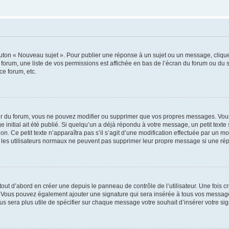
outon « Nouveau sujet ». Pour publier une réponse à un sujet ou un message, cliqu
 forum, une liste de vos permissions est affichée en bas de l’écran du forum ou du
ce forum, etc.
r du forum, vous ne pouvez modifier ou supprimer que vos propres messages. Vou
 initial ait été publié. Si quelqu’un a déjà répondu à votre message, un petit text
ion. Ce petit texte n’apparaîtra pas s’il s’agit d’une modification effectuée par un 
ue les utilisateurs normaux ne peuvent pas supprimer leur propre message si une ré
ut d’abord en créer une depuis le panneau de contrôle de l’utilisateur. Une fois c
ure. Vous pouvez également ajouter une signature qui sera insérée à tous vos mess
 vous sera plus utile de spécifier sur chaque message votre souhait d’insérer votre si