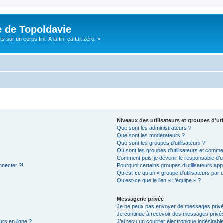
e de Topoldavie
sur un corps fini. À la fin, ça fait zéro. »
Niveaux des utilisateurs et groupes d’uti
Que sont les administrateurs ?
Que sont les modérateurs ?
Que sont les groupes d’utilisateurs ?
Où sont les groupes d’utilisateurs et commen
Comment puis-je devenir le responsable d’un
nnecter ?!
Pourquoi certains groupes d’utilisateurs app
Qu’est-ce qu’un « groupe d’utilisateurs par 
Qu’est-ce que le lien « L’équipe » ?
Messagerie privée
Je ne peux pas envoyer de messages privé
Je continue à recevoir des messages privés 
urs en ligne ?
J’ai reçu un courrier électronique indésirabl