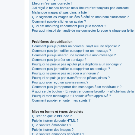
L’heure n’est pas correcte !
J’ai réglé le fuseau horaire mais l’heure n’est toujours pas correcte !
Ma langue n’apparaît pas dans la liste !
Que signifient les images situées à côté de mon nom d’utilisateur ?
Comment puis-je afficher un avatar ?
Quel est mon rang et comment puis-je le modifier ?
Pourquoi m’est-il demandé de me connecter lorsque je clique sur le lien 
Problèmes de publication
Comment puis-je publier un nouveau sujet ou une réponse ?
Comment puis-je modifier ou supprimer un message ?
Comment puis-je insérer une signature à mon message ?
Comment puis-je créer un sondage ?
Pourquoi ne puis-je pas ajouter plus d’options à un sondage ?
Comment puis-je modifier ou supprimer un sondage ?
Pourquoi ne puis-je pas accéder à un forum ?
Pourquoi ne puis-je pas transférer de pièces jointes ?
Pourquoi ai-je reçu un avertissement ?
Comment puis-je rapporter des messages à un modérateur ?
À quoi sert le bouton « Enregistrer comme brouillon » affiché lors de la 
Pourquoi mon message a-t-il besoin d’être approuvé ?
Comment puis-je remonter mes sujets ?
Mise en forme et types de sujets
Qu’est-ce que le BBCode ?
Puis-je insérer du code HTML ?
Que sont les émoticônes ?
Puis-je insérer des images ?
Que sont les annonces générales ?