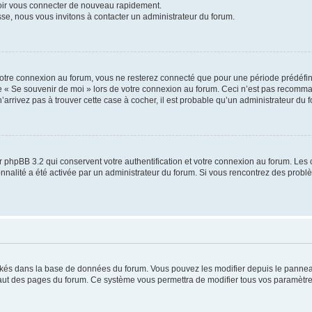
voir vous connecter de nouveau rapidement.
sse, nous vous invitons à contacter un administrateur du forum.
otre connexion au forum, vous ne resterez connecté que pour une période prédéfinie
se « Se souvenir de moi » lors de votre connexion au forum. Ceci n’est pas recomm
’arrivez pas à trouver cette case à cocher, il est probable qu’un administrateur du fo
 phpBB 3.2 qui conservent votre authentification et votre connexion au forum. Les 
tionnalité a été activée par un administrateur du forum. Si vous rencontrez des pro
ockés dans la base de données du forum. Vous pouvez les modifier depuis le panneau 
haut des pages du forum. Ce système vous permettra de modifier tous vos paramètre