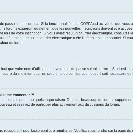
t de passe soient corrects. Si la fonctionnalité de la COPPA est activée et que vous 
ains forums exigeront également que les nouvelles inscriptions doivent être activée
te lors de votre inscription. Si vous aviez reçu un courrier électronique, consultez l
r électronique ou le courrier électronique a été filtré en tant que pourriel. Si vo
rateur du forum.
out que votre nom d’utilisateur et votre mot de passe soient corrects. Si tel est le
iétaire du site internet ait un problème de configuration et qu’il soit nécessaire de l
 plus me connecter ?!
votre compte pour une quelconque raison. De plus, beaucoup de forums suppriment pér
 nouveau et essayez de participer plus activement aux discussions du forum.
 récupéré, il peut facilement être réinitialisé. Veuillez vous rendre sur la page de