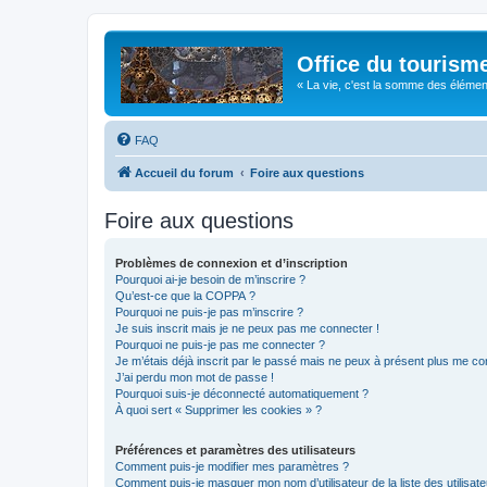
Office du tourism
« La vie, c'est la somme des éléments 
FAQ
Accueil du forum
Foire aux questions
Foire aux questions
Problèmes de connexion et d’inscription
Pourquoi ai-je besoin de m’inscrire ?
Qu’est-ce que la COPPA ?
Pourquoi ne puis-je pas m’inscrire ?
Je suis inscrit mais je ne peux pas me connecter !
Pourquoi ne puis-je pas me connecter ?
Je m’étais déjà inscrit par le passé mais ne peux à présent plus me co
J’ai perdu mon mot de passe !
Pourquoi suis-je déconnecté automatiquement ?
À quoi sert « Supprimer les cookies » ?
Préférences et paramètres des utilisateurs
Comment puis-je modifier mes paramètres ?
Comment puis-je masquer mon nom d’utilisateur de la liste des utilisate