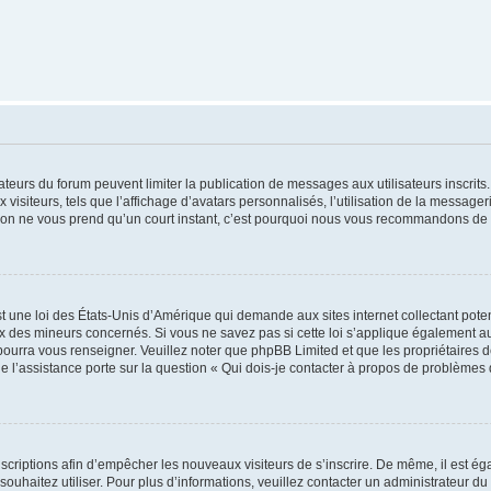
trateurs du forum peuvent limiter la publication de messages aux utilisateurs inscri
visiteurs, tels que l’affichage d’avatars personnalisés, l’utilisation de la messager
ription ne vous prend qu’un court instant, c’est pourquoi nous vous recommandons de l
t une loi des États-Unis d’Amérique qui demande aux sites internet collectant pot
 des mineurs concernés. Si vous ne savez pas si cette loi s’applique également au
 pourra vous renseigner. Veuillez noter que phpBB Limited et que les propriétaires
ue l’assistance porte sur la question « Qui dois-je contacter à propos de problèmes 
inscriptions afin d’empêcher les nouveaux visiteurs de s’inscrire. De même, il est é
s souhaitez utiliser. Pour plus d’informations, veuillez contacter un administrateur du