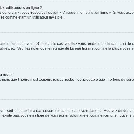
s utilisateurs en ligne ?
s du forum », vous trouverez l’option « Masquer mon statut en ligne ». Si vous activ
é comme étant un utilisateur invisible.
aire différent du vôtre. Si tel était le cas, veuillez vous rendre dans le panneau de co
ey, etc. Veuillez noter que le réglage du fuseau horaire, comme la plupart des autr
orrecte !
 mais que l’heure n’est toujours pas correcte, il est probable que l’horloge du serve
orum, soit le logiciel n’a pas encore été traduit dans votre langue. Essayez de deman
 n’existe pas, vous êtes libre de vous porter volontaire et commencer une nouvelle t