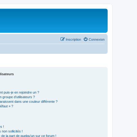
Inscription
Connexion
lisateurs
t puis-je en rejoindre un ?
 groupe d’utilisateurs ?
araissent dans une couleur différente ?
défaut » ?
s !
non sollicités !
e de la part de quelqu’un sur ce forum !