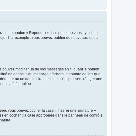
ez sur le bouton « Répondre ». Il se peut que vous ayez besoin
 sujet. Par exemple : vous pouvez publier de nouveaux sujets
s pouvez modifier un de vos messages en cliquant le bouton
e situé en dessous du message affichera le nombre de fois que
modérateur ou un administrateur, bien qu’ils puissent rédiger une
ponse a été publiée.
réée, vous pouvez cocher la case « Insérer une signature »
ages en cochant la case appropriée dans le panneau de contrôle
gnature.