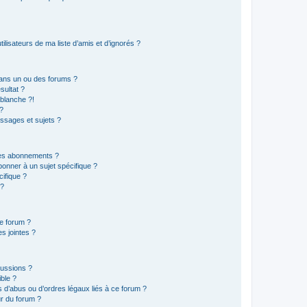
lisateurs de ma liste d’amis et d’ignorés ?
ans un ou des forums ?
sultat ?
blanche ?!
?
ssages et sujets ?
t les abonnements ?
onner à un sujet spécifique ?
ifique ?
 ?
ce forum ?
s jointes ?
cussions ?
ible ?
 d’abus ou d’ordres légaux liés à ce forum ?
r du forum ?