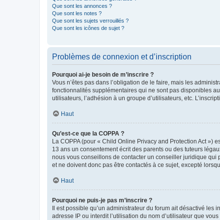
Que sont les annonces ?
Que sont les notes ?
Que sont les sujets verrouillés ?
Que sont les icônes de sujet ?
Problèmes de connexion et d’inscription
Pourquoi ai-je besoin de m’inscrire ?
Vous n’êtes pas dans l’obligation de le faire, mais les adminis
fonctionnalités supplémentaires qui ne sont pas disponibles aux 
utilisateurs, l’adhésion à un groupe d’utilisateurs, etc. L’insc
Haut
Qu’est-ce que la COPPA ?
La COPPA (pour « Child Online Privacy and Protection Act ») es
13 ans un consentement écrit des parents ou des tuteurs légaux
nous vous conseillons de contacter un conseiller juridique qui
et ne doivent donc pas être contactés à ce sujet, excepté lorsq
Haut
Pourquoi ne puis-je pas m’inscrire ?
Il est possible qu’un administrateur du forum ait désactivé les 
adresse IP ou interdit l’utilisation du nom d’utilisateur que vou