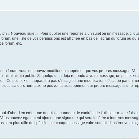
outon « Nouveau sujet ». Pour publier une réponse à un sujet ou un message, cliqu
 forum, une liste de vos permissions est affichée en bas de l’écran du forum ou du
ce forum, etc.
r du forum, vous ne pouvez modifier ou supprimer que vos propres messages. Vou
 initial ait été publié. Si quelqu’un a déjà répondu à votre message, un petit text
ion. Ce petit texte n’apparaîtra pas s’il s’agit d’une modification effectuée par un 
ue les utilisateurs normaux ne peuvent pas supprimer leur propre message si une ré
ut d’abord en créer une depuis le panneau de contrôle de l’utilisateur. Une fois c
ure. Vous pouvez également ajouter une signature qui sera insérée à tous vos mess
 vous sera plus utile de spécifier sur chaque message votre souhait d’insérer votre si