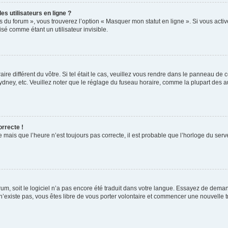
s utilisateurs en ligne ?
s du forum », vous trouverez l’option « Masquer mon statut en ligne ». Si vous activ
é comme étant un utilisateur invisible.
aire différent du vôtre. Si tel était le cas, veuillez vous rendre dans le panneau de co
ey, etc. Veuillez noter que le réglage du fuseau horaire, comme la plupart des autr
orrecte !
 mais que l’heure n’est toujours pas correcte, il est probable que l’horloge du serve
orum, soit le logiciel n’a pas encore été traduit dans votre langue. Essayez de deman
 n’existe pas, vous êtes libre de vous porter volontaire et commencer une nouvelle t