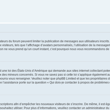
trateurs du forum peuvent limiter la publication de messages aux utilisateurs inscri
visiteurs, tels que l’affichage d’avatars personnalisés, l’utilisation de la messager
ription ne vous prend qu’un court instant, c’est pourquoi nous vous recommandons de l
t une loi des États-Unis d’Amérique qui demande aux sites internet collectant pot
 des mineurs concernés. Si vous ne savez pas si cette loi s’applique également au
 pourra vous renseigner. Veuillez noter que phpBB Limited et que les propriétaires
ue l’assistance porte sur la question « Qui dois-je contacter à propos de problèmes 
inscriptions afin d’empêcher les nouveaux visiteurs de s’inscrire. De même, il est é
s souhaitez utiliser. Pour plus d’informations, veuillez contacter un administrateur du