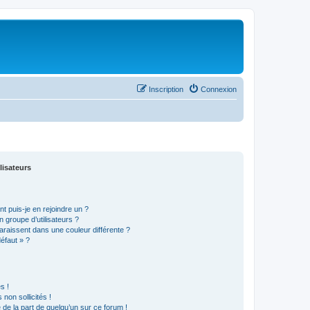
Inscription
Connexion
lisateurs
t puis-je en rejoindre un ?
 groupe d’utilisateurs ?
araissent dans une couleur différente ?
défaut » ?
s !
non sollicités !
e de la part de quelqu’un sur ce forum !