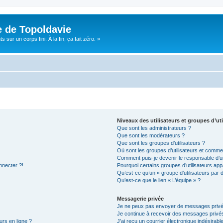
e de Topoldavie
sur un corps fini. À la fin, ça fait zéro. »
Niveaux des utilisateurs et groupes d’uti
Que sont les administrateurs ?
Que sont les modérateurs ?
Que sont les groupes d’utilisateurs ?
Où sont les groupes d’utilisateurs et commen
Comment puis-je devenir le responsable d’un
nnecter ?!
Pourquoi certains groupes d’utilisateurs app
Qu’est-ce qu’un « groupe d’utilisateurs par 
Qu’est-ce que le lien « L’équipe » ?
Messagerie privée
Je ne peux pas envoyer de messages privé
Je continue à recevoir des messages privés 
urs en ligne ?
J’ai reçu un courrier électronique indésirabl