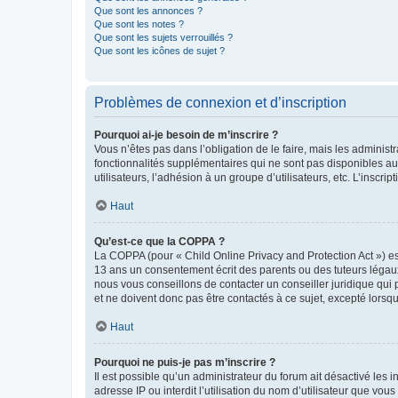
Que sont les annonces ?
Que sont les notes ?
Que sont les sujets verrouillés ?
Que sont les icônes de sujet ?
Problèmes de connexion et d’inscription
Pourquoi ai-je besoin de m’inscrire ?
Vous n’êtes pas dans l’obligation de le faire, mais les adminis
fonctionnalités supplémentaires qui ne sont pas disponibles aux 
utilisateurs, l’adhésion à un groupe d’utilisateurs, etc. L’insc
Haut
Qu’est-ce que la COPPA ?
La COPPA (pour « Child Online Privacy and Protection Act ») es
13 ans un consentement écrit des parents ou des tuteurs légaux
nous vous conseillons de contacter un conseiller juridique qui
et ne doivent donc pas être contactés à ce sujet, excepté lorsq
Haut
Pourquoi ne puis-je pas m’inscrire ?
Il est possible qu’un administrateur du forum ait désactivé les 
adresse IP ou interdit l’utilisation du nom d’utilisateur que vou