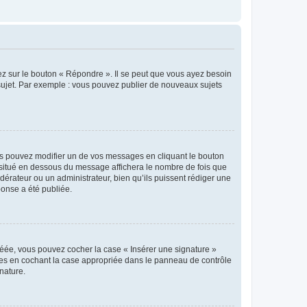
ez sur le bouton « Répondre ». Il se peut que vous ayez besoin
 sujet. Par exemple : vous pouvez publier de nouveaux sujets
s pouvez modifier un de vos messages en cliquant le bouton
e situé en dessous du message affichera le nombre de fois que
modérateur ou un administrateur, bien qu’ils puissent rédiger une
ponse a été publiée.
réée, vous pouvez cocher la case « Insérer une signature »
ages en cochant la case appropriée dans le panneau de contrôle
gnature.