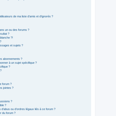
lisateurs de ma liste d’amis et d’ignorés ?
ans un ou des forums ?
sultat ?
blanche ?!
?
ssages et sujets ?
t les abonnements ?
onner à un sujet spécifique ?
ifique ?
 ?
ce forum ?
s jointes ?
cussions ?
ible ?
 d’abus ou d’ordres légaux liés à ce forum ?
r du forum ?