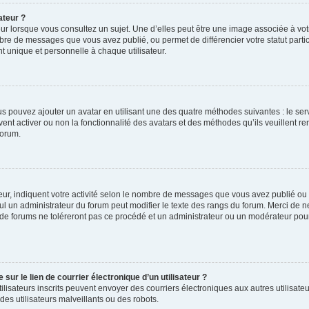
ateur ?
ur lorsque vous consultez un sujet. Une d’elles peut être une image associée à vo
mbre de messages que vous avez publié, ou permet de différencier votre statut parti
 unique et personnelle à chaque utilisateur.
ous pouvez ajouter un avatar en utilisant une des quatre méthodes suivantes : le serv
ent activer ou non la fonctionnalité des avatars et des méthodes qu’ils veuillent ren
forum.
ur, indiquent votre activité selon le nombre de messages que vous avez publié ou id
eul un administrateur du forum peut modifier le texte des rangs du forum. Merci de 
de forums ne toléreront pas ce procédé et un administrateur ou un modérateur pou
ur le lien de courrier électronique d’un utilisateur ?
s utilisateurs inscrits peuvent envoyer des courriers électroniques aux autres utili
es utilisateurs malveillants ou des robots.