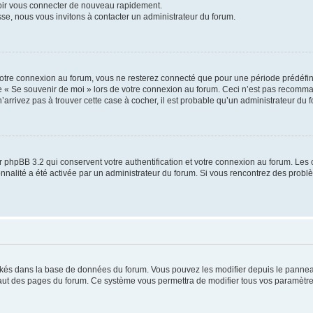
voir vous connecter de nouveau rapidement.
sse, nous vous invitons à contacter un administrateur du forum.
otre connexion au forum, vous ne resterez connecté que pour une période prédéfinie
se « Se souvenir de moi » lors de votre connexion au forum. Ceci n’est pas recomm
’arrivez pas à trouver cette case à cocher, il est probable qu’un administrateur du fo
 phpBB 3.2 qui conservent votre authentification et votre connexion au forum. Les 
tionnalité a été activée par un administrateur du forum. Si vous rencontrez des pro
ockés dans la base de données du forum. Vous pouvez les modifier depuis le panneau 
haut des pages du forum. Ce système vous permettra de modifier tous vos paramètre