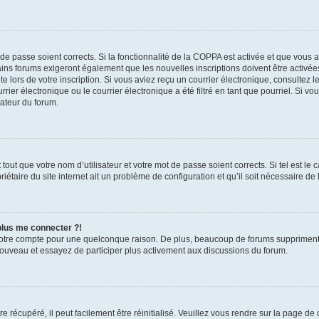
t de passe soient corrects. Si la fonctionnalité de la COPPA est activée et que vous 
ains forums exigeront également que les nouvelles inscriptions doivent être activée
te lors de votre inscription. Si vous aviez reçu un courrier électronique, consultez l
r électronique ou le courrier électronique a été filtré en tant que pourriel. Si vo
rateur du forum.
out que votre nom d’utilisateur et votre mot de passe soient corrects. Si tel est le
iétaire du site internet ait un problème de configuration et qu’il soit nécessaire de l
 plus me connecter ?!
votre compte pour une quelconque raison. De plus, beaucoup de forums suppriment pér
 nouveau et essayez de participer plus activement aux discussions du forum.
 récupéré, il peut facilement être réinitialisé. Veuillez vous rendre sur la page de