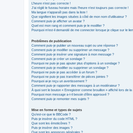
L’heure n’est pas correcte !
J’ai réglé le fuseau horaire mais l’heure n’est toujours pas correcte !
Ma langue n’apparaît pas dans la liste !
Que signifient les images situées à côté de mon nom d’utilisateur ?
Comment puis-je afficher un avatar ?
Quel est mon rang et comment puis-je le modifier ?
Pourquoi m’est-il demandé de me connecter lorsque je clique sur le lien 
Problèmes de publication
Comment puis-je publier un nouveau sujet ou une réponse ?
Comment puis-je modifier ou supprimer un message ?
Comment puis-je insérer une signature à mon message ?
Comment puis-je créer un sondage ?
Pourquoi ne puis-je pas ajouter plus d’options à un sondage ?
Comment puis-je modifier ou supprimer un sondage ?
Pourquoi ne puis-je pas accéder à un forum ?
Pourquoi ne puis-je pas transférer de pièces jointes ?
Pourquoi ai-je reçu un avertissement ?
Comment puis-je rapporter des messages à un modérateur ?
À quoi sert le bouton « Enregistrer comme brouillon » affiché lors de la 
Pourquoi mon message a-t-il besoin d’être approuvé ?
Comment puis-je remonter mes sujets ?
Mise en forme et types de sujets
Qu’est-ce que le BBCode ?
Puis-je insérer du code HTML ?
Que sont les émoticônes ?
Puis-je insérer des images ?
Que sont les annonces générales ?