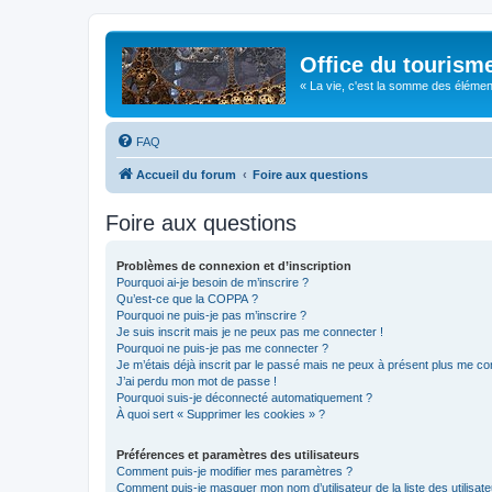
Office du tourism
« La vie, c'est la somme des éléments 
FAQ
Accueil du forum
Foire aux questions
Foire aux questions
Problèmes de connexion et d’inscription
Pourquoi ai-je besoin de m’inscrire ?
Qu’est-ce que la COPPA ?
Pourquoi ne puis-je pas m’inscrire ?
Je suis inscrit mais je ne peux pas me connecter !
Pourquoi ne puis-je pas me connecter ?
Je m’étais déjà inscrit par le passé mais ne peux à présent plus me co
J’ai perdu mon mot de passe !
Pourquoi suis-je déconnecté automatiquement ?
À quoi sert « Supprimer les cookies » ?
Préférences et paramètres des utilisateurs
Comment puis-je modifier mes paramètres ?
Comment puis-je masquer mon nom d’utilisateur de la liste des utilisate