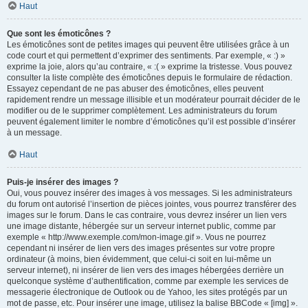
Haut
Que sont les émoticônes ?
Les émoticônes sont de petites images qui peuvent être utilisées grâce à un
code court et qui permettent d’exprimer des sentiments. Par exemple, « :) »
exprime la joie, alors qu’au contraire, « :( » exprime la tristesse. Vous pouvez
consulter la liste complète des émoticônes depuis le formulaire de rédaction.
Essayez cependant de ne pas abuser des émoticônes, elles peuvent
rapidement rendre un message illisible et un modérateur pourrait décider de le
modifier ou de le supprimer complètement. Les administrateurs du forum
peuvent également limiter le nombre d’émoticônes qu’il est possible d’insérer
à un message.
Haut
Puis-je insérer des images ?
Oui, vous pouvez insérer des images à vos messages. Si les administrateurs
du forum ont autorisé l’insertion de pièces jointes, vous pourrez transférer des
images sur le forum. Dans le cas contraire, vous devrez insérer un lien vers
une image distante, hébergée sur un serveur internet public, comme par
exemple « http://www.exemple.com/mon-image.gif ». Vous ne pourrez
cependant ni insérer de lien vers des images présentes sur votre propre
ordinateur (à moins, bien évidemment, que celui-ci soit en lui-même un
serveur internet), ni insérer de lien vers des images hébergées derrière un
quelconque système d’authentification, comme par exemple les services de
messagerie électronique de Outlook ou de Yahoo, les sites protégés par un
mot de passe, etc. Pour insérer une image, utilisez la balise BBCode « [img] ».