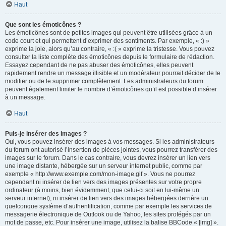
Haut
Que sont les émoticônes ?
Les émoticônes sont de petites images qui peuvent être utilisées grâce à un
code court et qui permettent d’exprimer des sentiments. Par exemple, « :) »
exprime la joie, alors qu’au contraire, « :( » exprime la tristesse. Vous pouvez
consulter la liste complète des émoticônes depuis le formulaire de rédaction.
Essayez cependant de ne pas abuser des émoticônes, elles peuvent
rapidement rendre un message illisible et un modérateur pourrait décider de le
modifier ou de le supprimer complètement. Les administrateurs du forum
peuvent également limiter le nombre d’émoticônes qu’il est possible d’insérer
à un message.
Haut
Puis-je insérer des images ?
Oui, vous pouvez insérer des images à vos messages. Si les administrateurs
du forum ont autorisé l’insertion de pièces jointes, vous pourrez transférer des
images sur le forum. Dans le cas contraire, vous devrez insérer un lien vers
une image distante, hébergée sur un serveur internet public, comme par
exemple « http://www.exemple.com/mon-image.gif ». Vous ne pourrez
cependant ni insérer de lien vers des images présentes sur votre propre
ordinateur (à moins, bien évidemment, que celui-ci soit en lui-même un
serveur internet), ni insérer de lien vers des images hébergées derrière un
quelconque système d’authentification, comme par exemple les services de
messagerie électronique de Outlook ou de Yahoo, les sites protégés par un
mot de passe, etc. Pour insérer une image, utilisez la balise BBCode « [img] ».