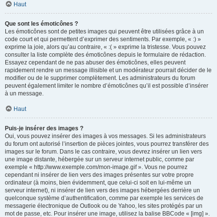
Haut
Que sont les émoticônes ?
Les émoticônes sont de petites images qui peuvent être utilisées grâce à un
code court et qui permettent d’exprimer des sentiments. Par exemple, « :) »
exprime la joie, alors qu’au contraire, « :( » exprime la tristesse. Vous pouvez
consulter la liste complète des émoticônes depuis le formulaire de rédaction.
Essayez cependant de ne pas abuser des émoticônes, elles peuvent
rapidement rendre un message illisible et un modérateur pourrait décider de le
modifier ou de le supprimer complètement. Les administrateurs du forum
peuvent également limiter le nombre d’émoticônes qu’il est possible d’insérer
à un message.
Haut
Puis-je insérer des images ?
Oui, vous pouvez insérer des images à vos messages. Si les administrateurs
du forum ont autorisé l’insertion de pièces jointes, vous pourrez transférer des
images sur le forum. Dans le cas contraire, vous devrez insérer un lien vers
une image distante, hébergée sur un serveur internet public, comme par
exemple « http://www.exemple.com/mon-image.gif ». Vous ne pourrez
cependant ni insérer de lien vers des images présentes sur votre propre
ordinateur (à moins, bien évidemment, que celui-ci soit en lui-même un
serveur internet), ni insérer de lien vers des images hébergées derrière un
quelconque système d’authentification, comme par exemple les services de
messagerie électronique de Outlook ou de Yahoo, les sites protégés par un
mot de passe, etc. Pour insérer une image, utilisez la balise BBCode « [img] ».