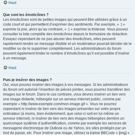
Haut
Que sont les émoticônes ?
Les émoticônes sont de petites images qui peuvent être utilisées grâce à un
code court et qui permettent d’exprimer des sentiments. Par exemple, « :) »
exprime la joie, alors qu’au contraire, « :( » exprime la tristesse. Vous pouvez
consulter la liste complète des émoticônes depuis le formulaire de rédaction.
Essayez cependant de ne pas abuser des émoticônes, elles peuvent
rapidement rendre un message illisible et un modérateur pourrait décider de le
modifier ou de le supprimer complètement. Les administrateurs du forum
peuvent également limiter le nombre d’émoticônes qu’il est possible d’insérer
à un message.
Haut
Puis-je insérer des images ?
Oui, vous pouvez insérer des images à vos messages. Si les administrateurs
du forum ont autorisé l’insertion de pièces jointes, vous pourrez transférer des
images sur le forum. Dans le cas contraire, vous devrez insérer un lien vers
une image distante, hébergée sur un serveur internet public, comme par
exemple « http://www.exemple.com/mon-image.gif ». Vous ne pourrez
cependant ni insérer de lien vers des images présentes sur votre propre
ordinateur (à moins, bien évidemment, que celui-ci soit en lui-même un
serveur internet), ni insérer de lien vers des images hébergées derrière un
quelconque système d’authentification, comme par exemple les services de
messagerie électronique de Outlook ou de Yahoo, les sites protégés par un
mot de passe, etc. Pour insérer une image, utilisez la balise BBCode « [img] ».