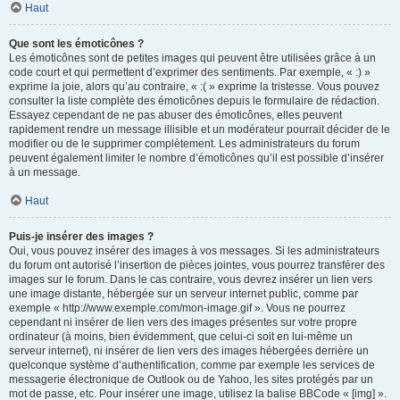
Haut
Que sont les émoticônes ?
Les émoticônes sont de petites images qui peuvent être utilisées grâce à un
code court et qui permettent d’exprimer des sentiments. Par exemple, « :) »
exprime la joie, alors qu’au contraire, « :( » exprime la tristesse. Vous pouvez
consulter la liste complète des émoticônes depuis le formulaire de rédaction.
Essayez cependant de ne pas abuser des émoticônes, elles peuvent
rapidement rendre un message illisible et un modérateur pourrait décider de le
modifier ou de le supprimer complètement. Les administrateurs du forum
peuvent également limiter le nombre d’émoticônes qu’il est possible d’insérer
à un message.
Haut
Puis-je insérer des images ?
Oui, vous pouvez insérer des images à vos messages. Si les administrateurs
du forum ont autorisé l’insertion de pièces jointes, vous pourrez transférer des
images sur le forum. Dans le cas contraire, vous devrez insérer un lien vers
une image distante, hébergée sur un serveur internet public, comme par
exemple « http://www.exemple.com/mon-image.gif ». Vous ne pourrez
cependant ni insérer de lien vers des images présentes sur votre propre
ordinateur (à moins, bien évidemment, que celui-ci soit en lui-même un
serveur internet), ni insérer de lien vers des images hébergées derrière un
quelconque système d’authentification, comme par exemple les services de
messagerie électronique de Outlook ou de Yahoo, les sites protégés par un
mot de passe, etc. Pour insérer une image, utilisez la balise BBCode « [img] ».