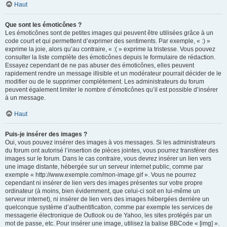
Haut
Que sont les émoticônes ?
Les émoticônes sont de petites images qui peuvent être utilisées grâce à un
code court et qui permettent d’exprimer des sentiments. Par exemple, « :) »
exprime la joie, alors qu’au contraire, « :( » exprime la tristesse. Vous pouvez
consulter la liste complète des émoticônes depuis le formulaire de rédaction.
Essayez cependant de ne pas abuser des émoticônes, elles peuvent
rapidement rendre un message illisible et un modérateur pourrait décider de le
modifier ou de le supprimer complètement. Les administrateurs du forum
peuvent également limiter le nombre d’émoticônes qu’il est possible d’insérer
à un message.
Haut
Puis-je insérer des images ?
Oui, vous pouvez insérer des images à vos messages. Si les administrateurs
du forum ont autorisé l’insertion de pièces jointes, vous pourrez transférer des
images sur le forum. Dans le cas contraire, vous devrez insérer un lien vers
une image distante, hébergée sur un serveur internet public, comme par
exemple « http://www.exemple.com/mon-image.gif ». Vous ne pourrez
cependant ni insérer de lien vers des images présentes sur votre propre
ordinateur (à moins, bien évidemment, que celui-ci soit en lui-même un
serveur internet), ni insérer de lien vers des images hébergées derrière un
quelconque système d’authentification, comme par exemple les services de
messagerie électronique de Outlook ou de Yahoo, les sites protégés par un
mot de passe, etc. Pour insérer une image, utilisez la balise BBCode « [img] ».