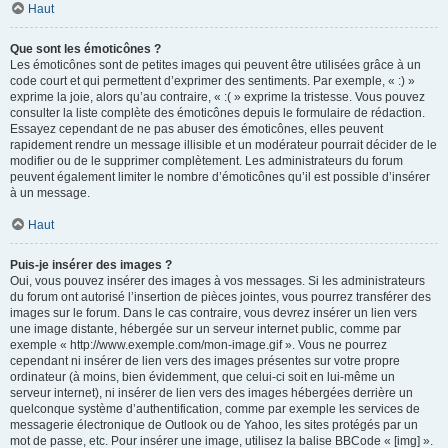
Haut
Que sont les émoticônes ?
Les émoticônes sont de petites images qui peuvent être utilisées grâce à un
code court et qui permettent d’exprimer des sentiments. Par exemple, « :) »
exprime la joie, alors qu’au contraire, « :( » exprime la tristesse. Vous pouvez
consulter la liste complète des émoticônes depuis le formulaire de rédaction.
Essayez cependant de ne pas abuser des émoticônes, elles peuvent
rapidement rendre un message illisible et un modérateur pourrait décider de le
modifier ou de le supprimer complètement. Les administrateurs du forum
peuvent également limiter le nombre d’émoticônes qu’il est possible d’insérer
à un message.
Haut
Puis-je insérer des images ?
Oui, vous pouvez insérer des images à vos messages. Si les administrateurs
du forum ont autorisé l’insertion de pièces jointes, vous pourrez transférer des
images sur le forum. Dans le cas contraire, vous devrez insérer un lien vers
une image distante, hébergée sur un serveur internet public, comme par
exemple « http://www.exemple.com/mon-image.gif ». Vous ne pourrez
cependant ni insérer de lien vers des images présentes sur votre propre
ordinateur (à moins, bien évidemment, que celui-ci soit en lui-même un
serveur internet), ni insérer de lien vers des images hébergées derrière un
quelconque système d’authentification, comme par exemple les services de
messagerie électronique de Outlook ou de Yahoo, les sites protégés par un
mot de passe, etc. Pour insérer une image, utilisez la balise BBCode « [img] ».