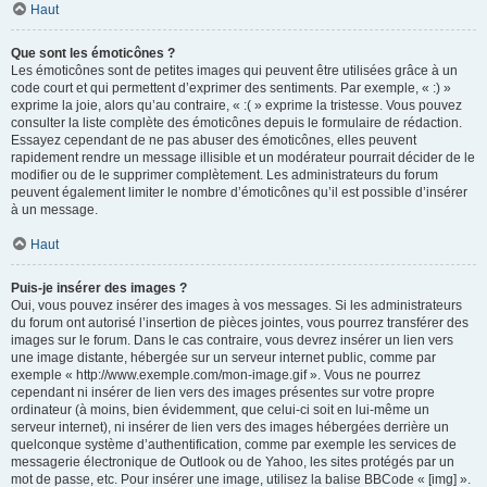
Haut
Que sont les émoticônes ?
Les émoticônes sont de petites images qui peuvent être utilisées grâce à un
code court et qui permettent d’exprimer des sentiments. Par exemple, « :) »
exprime la joie, alors qu’au contraire, « :( » exprime la tristesse. Vous pouvez
consulter la liste complète des émoticônes depuis le formulaire de rédaction.
Essayez cependant de ne pas abuser des émoticônes, elles peuvent
rapidement rendre un message illisible et un modérateur pourrait décider de le
modifier ou de le supprimer complètement. Les administrateurs du forum
peuvent également limiter le nombre d’émoticônes qu’il est possible d’insérer
à un message.
Haut
Puis-je insérer des images ?
Oui, vous pouvez insérer des images à vos messages. Si les administrateurs
du forum ont autorisé l’insertion de pièces jointes, vous pourrez transférer des
images sur le forum. Dans le cas contraire, vous devrez insérer un lien vers
une image distante, hébergée sur un serveur internet public, comme par
exemple « http://www.exemple.com/mon-image.gif ». Vous ne pourrez
cependant ni insérer de lien vers des images présentes sur votre propre
ordinateur (à moins, bien évidemment, que celui-ci soit en lui-même un
serveur internet), ni insérer de lien vers des images hébergées derrière un
quelconque système d’authentification, comme par exemple les services de
messagerie électronique de Outlook ou de Yahoo, les sites protégés par un
mot de passe, etc. Pour insérer une image, utilisez la balise BBCode « [img] ».