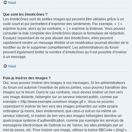
Haut
Que sont les émoticônes ?
Les émoticônes sont de petites images qui peuvent être utilisées grâce à un
code court et qui permettent d’exprimer des sentiments. Par exemple, « :) »
exprime la joie, alors qu’au contraire, « :( » exprime la tristesse. Vous pouvez
consulter la liste complète des émoticônes depuis le formulaire de rédaction.
Essayez cependant de ne pas abuser des émoticônes, elles peuvent
rapidement rendre un message illisible et un modérateur pourrait décider de le
modifier ou de le supprimer complètement. Les administrateurs du forum
peuvent également limiter le nombre d’émoticônes qu’il est possible d’insérer
à un message.
Haut
Puis-je insérer des images ?
Oui, vous pouvez insérer des images à vos messages. Si les administrateurs
du forum ont autorisé l’insertion de pièces jointes, vous pourrez transférer des
images sur le forum. Dans le cas contraire, vous devrez insérer un lien vers
une image distante, hébergée sur un serveur internet public, comme par
exemple « http://www.exemple.com/mon-image.gif ». Vous ne pourrez
cependant ni insérer de lien vers des images présentes sur votre propre
ordinateur (à moins, bien évidemment, que celui-ci soit en lui-même un
serveur internet), ni insérer de lien vers des images hébergées derrière un
quelconque système d’authentification, comme par exemple les services de
messagerie électronique de Outlook ou de Yahoo, les sites protégés par un
mot de passe, etc. Pour insérer une image, utilisez la balise BBCode « [img] ».